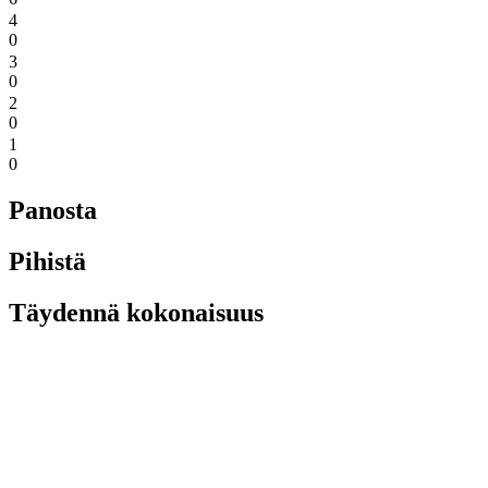
4
0
3
0
2
0
1
0
Panosta
Pihistä
Täydennä kokonaisuus