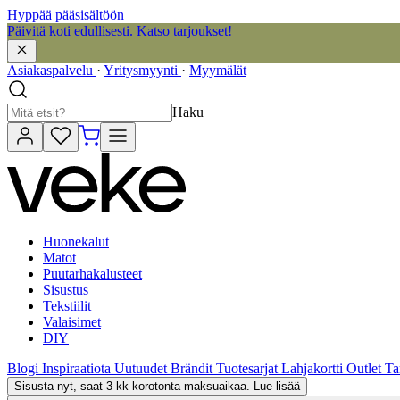
Hyppää pääsisältöön
Päivitä koti edullisesti. Katso tarjoukset!
Asiakaspalvelu
·
Yritysmyynti
·
Myymälät
Haku
Huonekalut
Matot
Puutarhakalusteet
Sisustus
Tekstiilit
Valaisimet
DIY
Blogi
Inspiraatiota
Uutuudet
Brändit
Tuotesarjat
Lahjakortti
Outlet
Ta
Sisusta nyt, saat 3 kk korotonta maksuaikaa. Lue lisää