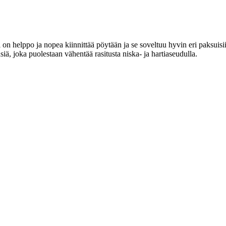
 on helppo ja nopea kiinnittää pöytään ja se soveltuu hyvin eri paksuisi
, joka puolestaan vähentää rasitusta niska- ja hartiaseudulla.