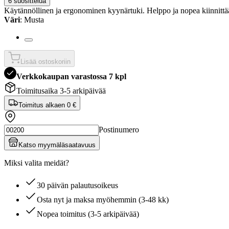
6 suosittelua
Käytännöllinen ja ergonominen kyynärtuki. Helppo ja nopea kiinnittä
Väri
: Musta
Lisää ostoskoriin
Verkkokaupan varastossa 7 kpl
Toimitusaika 3-5 arkipäivää
Toimitus alkaen
0 €
Postinumero
Katso myymäläsaatavuus
Miksi valita meidät?
30 päivän palautusoikeus
Osta nyt ja maksa myöhemmin (3-48 kk)
Nopea toimitus (3-5 arkipäivää)