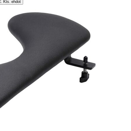
€. Kts. ehdot