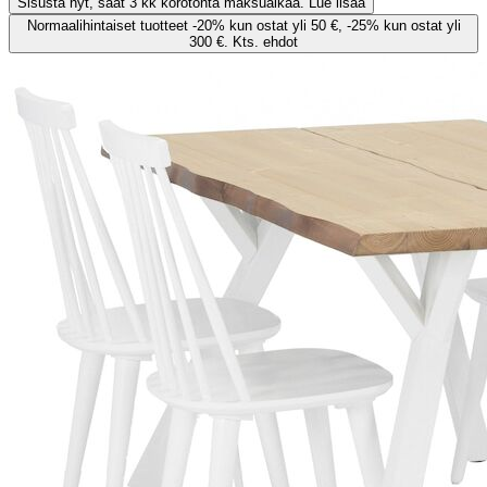
Sisusta nyt, saat 3 kk korotonta maksuaikaa. Lue lisää
Normaalihintaiset tuotteet -20% kun ostat yli 50 €, -25% kun ostat yli
300 €. Kts. ehdot