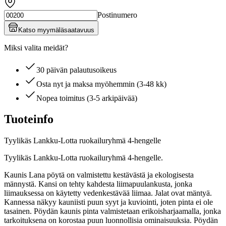
Postinumero
Katso myymäläsaatavuus
Miksi valita meidät?
30 päivän palautusoikeus
Osta nyt ja maksa myöhemmin (3-48 kk)
Nopea toimitus (3-5 arkipäivää)
Tuoteinfo
Tyylikäs Lankku-Lotta ruokailuryhmä 4-hengelle
Tyylikäs Lankku-Lotta ruokailuryhmä 4-hengelle.
Kaunis Lana pöytä on valmistettu kestävästä ja ekologisesta
männystä. Kansi on tehty kahdesta liimapuulankusta, jonka
liimauksessa on käytetty vedenkestävää liimaa. Jalat ovat mäntyä.
Kannessa näkyy kauniisti puun syyt ja kuviointi, joten pinta ei ole
tasainen. Pöydän kaunis pinta valmistetaan erikoisharjaamalla, jonka
tarkoituksena on korostaa puun luonnollisia ominaisuuksia. Pöydän