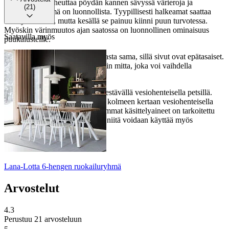
lankuissa voi aiheuttaa pöydän kannen sävyssä värieroja ja
(21)
kuvioeroja - tämä on luonnollista. Tyypillisesti halkeamat saattaa
esiintyä talvella, mutta kesällä se painuu kiinni puun turvotessa.
Myöskin värinmuutos ajan saatossa on luonnollinen ominaisuus
Saatavilla myös
puukalusteille.
Pöydän leveys ei ole joka kohdasta sama, sillä sivut ovat epätasaiset.
Tästä johtuen leveysmitta on noin mitta, joka voi vaihdella
tuotekohtaisesti.
Puuosat värjätään ensin vedenkestävällä vesiohenteisella petsillä.
Tämän jälkeen pinta käsitellään kolmeen kertaan vesiohenteisella
akryylipohjaisella lakalla. Molemmat käsittelyaineet on tarkoitettu
erityisesti ulkokalusteille, mutta niitä voidaan käyttää myös
sisäkäytössä.
Lana-Lotta 6-hengen ruokailuryhmä
Arvostelut
4.3
Perustuu 21 arvosteluun