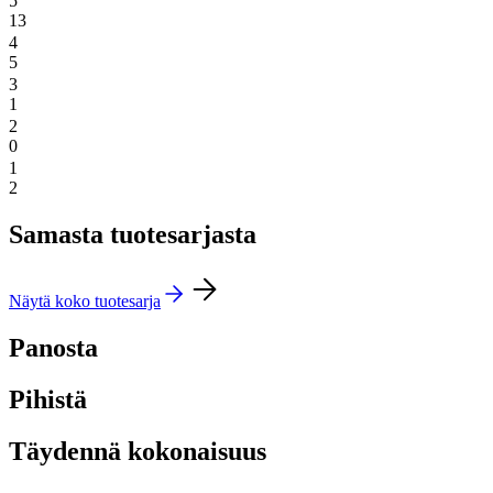
5
13
4
5
3
1
2
0
1
2
Samasta tuotesarjasta
Näytä koko tuotesarja
Panosta
Pihistä
Täydennä kokonaisuus