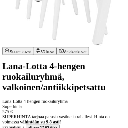
Suuret kuvat
3D-kuva
Asiakaskuvat
Lana-Lotta 4-hengen
ruokailuryhmä,
valkoinen/antiikkipetsattu
Lana-Lotta 4-hengen ruokailuryhmä
Superhinta
575 €
SUPERHINTA tarjoaa parasta vastinetta rahallesi.
Hinta on
voimassa
vähintään su 9.8 asti!
Erämaksulla
alkaen
17,62 €/kk