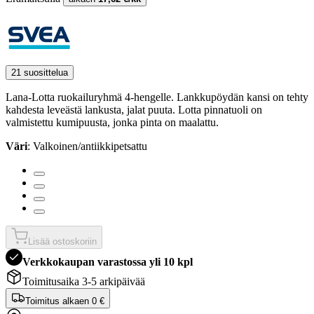
21 suosittelua
Lana-Lotta ruokailuryhmä 4-hengelle. Lankkupöydän kansi on tehty
kahdesta leveästä lankusta, jalat puuta. Lotta pinnatuoli on
valmistettu kumipuusta, jonka pinta on maalattu.
Väri
: Valkoinen/antiikkipetsattu
Lisää ostoskoriin
Verkkokaupan varastossa yli 10 kpl
Toimitusaika 3-5 arkipäivää
Toimitus alkaen
0 €