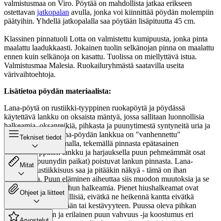
valmistusmaa on Viro. Pöytää on mahdollista jatkaa erikseen
ostettavan
jatkopalan
avulla, jonka voi kiinnittää pöydän molempiin
päätyihin. Yhdellä jatkopalalla saa pöytään lisäpituutta 45 cm.
Klassinen pinnatuoli Lotta on valmistettu kumipuusta, jonka pinta
maalattu laadukkaasti. Jokainen tuolin selkänojan pinna on maalattu
ennen kuin selkänoja on kasattu. Tuolissa on miellyttävä istua.
Valmistusmaa Malesia. Ruokailuryhmästä saatavilla useita
värivaihtoehtoja.
Lisätietoa pöydän materiaalista:
Lana-pöytä on rustiikki-tyyppinen ruokapöytä ja pöydässä
käytettävä lankku on oksaista mäntyä, jossa sallitaan luonnollisia
halkeamia, oksanreikiä, pihkasta ja puunytimestä syntyneitä uria ja
epätasaisuuksia. Lana-pöydän lankkua on "vanhennettu"
Tekniset tiedot
koneellisesti harjaamalla, tekemällä pinnasta epätasainen
rustiikkityyppinen lankku ja harjauksella puun pehmeämmät osat
(pihkan ja puunydin paikat) poistuvat lankun pinnasta. Lana-
Mitat
pöydässä rustiikkisuus saa ja pitääkin näkyä - tämä on ihan
luonnollista. Puun eläminen aiheuttaa siis muodon muutoksia ja se
saattaa aiheuttaa puuhun halkeamia. Pienet hiushalkeamat ovat
Ohjeet ja liitteet
mänty kannelle tyypillisiä, eivätkä ne heikennä kantta eivätkä
vaikuta sen käyttöikään tai kestävyyteen. Puussa oleva pihkan
määrä, puunydin ja erilainen puun vahvuus -ja koostumus eri
Arvostelut