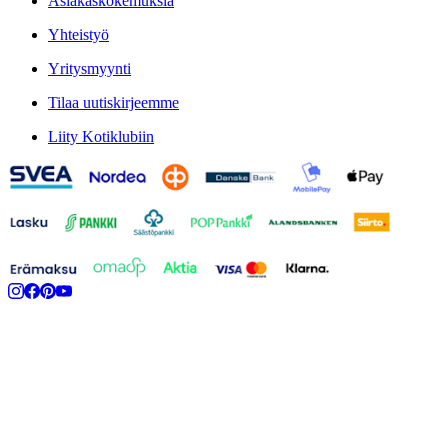
Asiakaskokemuksia
Yhteistyö
Yritysmyynti
Tilaa uutiskirjeemme
Liity Kotiklubiin