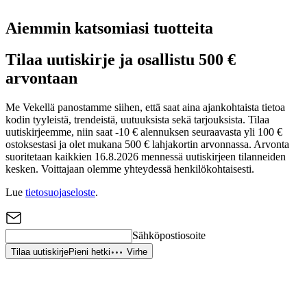
Aiemmin katsomiasi tuotteita
Tilaa uutiskirje ja osallistu 500 €
arvontaan
Me Vekellä panostamme siihen, että saat aina ajankohtaista tietoa
kodin tyyleistä, trendeistä, uutuuksista sekä tarjouksista. Tilaa
uutiskirjeemme, niin saat -10 € alennuksen seuraavasta yli 100 €
ostoksestasi ja olet mukana 500 € lahjakortin arvonnassa. Arvonta
suoritetaan kaikkien 16.8.2026 mennessä uutiskirjeen tilanneiden
kesken. Voittajaan olemme yhteydessä henkilökohtaisesti.
Lue
tietosuojaseloste
.
Sähköpostiosoite
Tilaa uutiskirje
Pieni hetki
Virhe