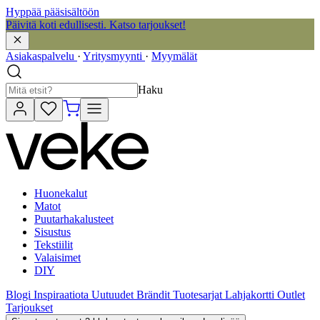
Hyppää pääsisältöön
Päivitä koti edullisesti. Katso tarjoukset!
Asiakaspalvelu
·
Yritysmyynti
·
Myymälät
Haku
Huonekalut
Matot
Puutarhakalusteet
Sisustus
Tekstiilit
Valaisimet
DIY
Blogi
Inspiraatiota
Uutuudet
Brändit
Tuotesarjat
Lahjakortti
Outlet
Tarjoukset