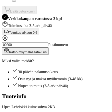
Lisää ostoskoriin
Verkkokaupan varastossa 2 kpl
Toimitusaika 3-5 arkipäivää
Toimitus alkaen
0 €
Postinumero
Katso myymäläsaatavuus
Miksi valita meidät?
30 päivän palautusoikeus
Osta nyt ja maksa myöhemmin (3-48 kk)
Nopea toimitus (3-5 arkipäivää)
Tuoteinfo
Upea Lehdokki kulmasohva 2K3