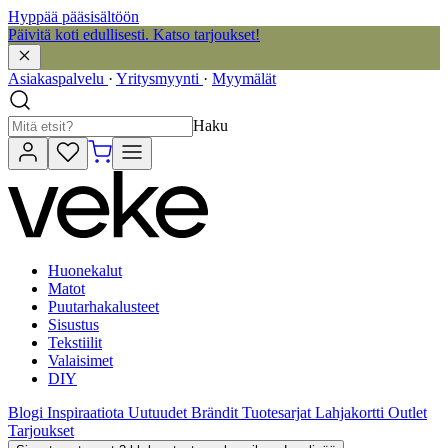
Hyppää pääsisältöön
Päivitä koti edullisesti. Katso tarjoukset!
Asiakaspalvelu
·
Yritysmyynti
·
Myymälät
Haku
Huonekalut
Matot
Puutarhakalusteet
Sisustus
Tekstiilit
Valaisimet
DIY
Blogi
Inspiraatiota
Uutuudet
Brändit
Tuotesarjat
Lahjakortti
Outlet
Tarjoukset