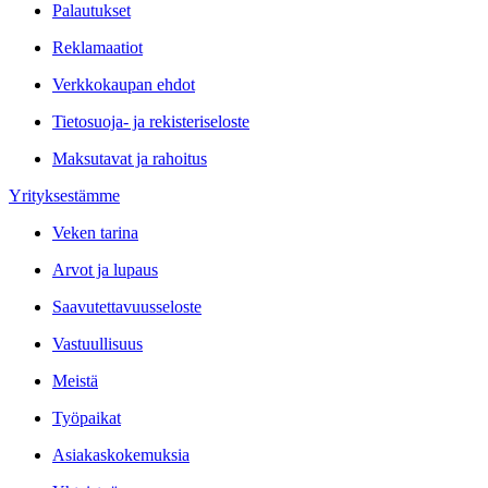
Palautukset
Reklamaatiot
Verkkokaupan ehdot
Tietosuoja- ja rekisteriseloste
Maksutavat ja rahoitus
Yrityksestämme
Veken tarina
Arvot ja lupaus
Saavutettavuusseloste
Vastuullisuus
Meistä
Työpaikat
Asiakaskokemuksia