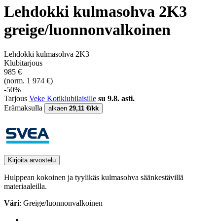
Lehdokki kulmasohva 2K3
greige/luonnonvalkoinen
Lehdokki kulmasohva 2K3
Klubitarjous
985 €
(norm. 1 974 €)
-50%
Tarjous
Veke Kotiklubilaisille
su 9.8. asti.
Erämaksulla
alkaen
29,11 €/kk
Kirjoita arvostelu
Hulppean kokoinen ja tyylikäs kulmasohva säänkestävillä
materiaaleilla.
Väri
: Greige/luonnonvalkoinen