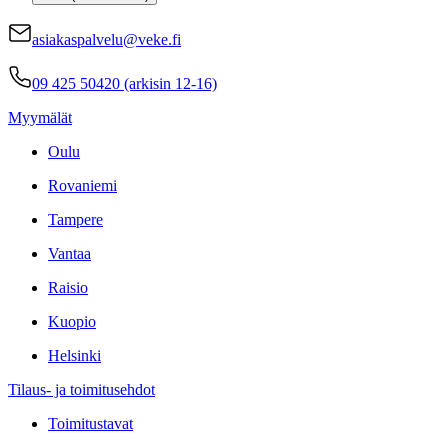
asiakaspalvelu@veke.fi
09 425 50420 (arkisin 12-16)
Myymälät
Oulu
Rovaniemi
Tampere
Vantaa
Raisio
Kuopio
Helsinki
Tilaus- ja toimitusehdot
Toimitustavat