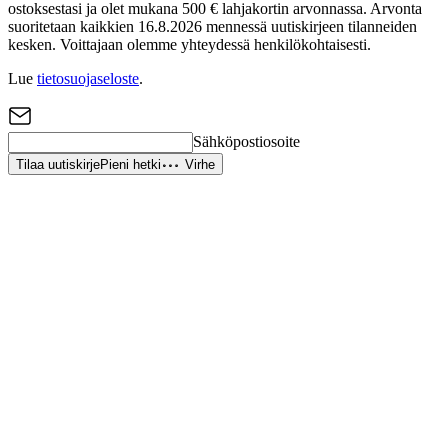
ostoksestasi ja olet mukana 500 € lahjakortin arvonnassa. Arvonta
suoritetaan kaikkien 16.8.2026 mennessä uutiskirjeen tilanneiden
kesken. Voittajaan olemme yhteydessä henkilökohtaisesti.
Lue
tietosuojaseloste
.
Sähköpostiosoite
Tilaa uutiskirje
Pieni hetki
Virhe