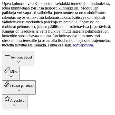
Upea kulmasohva 2K2 koostuu Lehdokki tuotesarjan moduuleista,
jotka kiinnitetään toisiinsa helposti kiinnikkeillä. Moduulien
paikkoja voi vapaasti vaihdella, joten tuotteesta on mahdollisuus
rakentaa myös erinäköisiä kokonaisuuksia. Kätisyys on helposti
vaihdettavissa moduulien paikkoja vaihtamalla. Sohvassa on
muhkeat pehmusteet, joiden päälliset on irroitettavissa ja pestävissä.
Kangas on laadukas ja vettä hylkivä, mutta sateelta pehmusteet on
kuitenkin suositeltavaa suojata. Iso kulmasohva tuo runsaasti
oleskelutilaa teressille ja ostamalla lisää moduuleja saat laajennettua
tuotetta tarvittaessa lisääkin. Hinta ei sisällä
sohvapöytää
.
Tekniset tiedot
Mitat
Ohjeet ja liitteet
Arvostelut