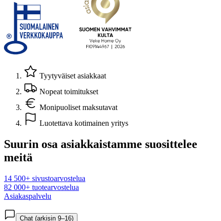
Tyytyväiset asiakkaat
Nopeat toimitukset
Monipuoliset maksutavat
Luotettava kotimainen yritys
Suurin osa asiakkaistamme suosittelee
meitä
14 500+ sivustoarvostelua
82 000+ tuotearvostelua
Asiakaspalvelu
Chat (arkisin 9–16)