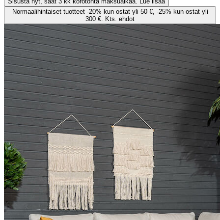
Sisusta nyt, saat 3 kk korotonta maksuaikaa. Lue lisää
Normaalihintaiset tuotteet -20% kun ostat yli 50 €, -25% kun ostat yli
300 €. Kts. ehdot