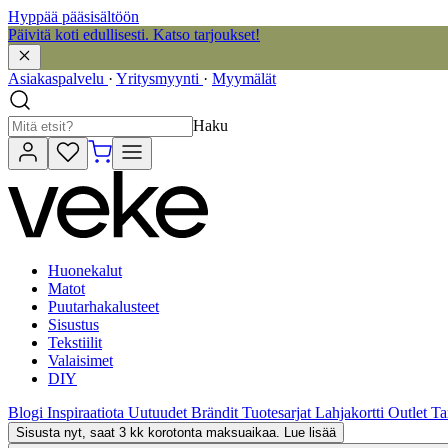
Hyppää pääsisältöön
Päivitä koti edullisesti. Katso tarjoukset!
Asiakaspalvelu
·
Yritysmyynti
·
Myymälät
Haku
Huonekalut
Matot
Puutarhakalusteet
Sisustus
Tekstiilit
Valaisimet
DIY
Blogi
Inspiraatiota
Uutuudet
Brändit
Tuotesarjat
Lahjakortti
Outlet
Ta
Sisusta nyt, saat 3 kk korotonta maksuaikaa. Lue lisää