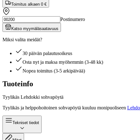
Toimitus alkaen
0 €
Postinumero
Katso myymäläsaatavuus
Miksi valita meidät?
30 päivän palautusoikeus
Osta nyt ja maksa myöhemmin (3-48 kk)
Nopea toimitus (3-5 arkipäivää)
Tuoteinfo
Tyylikäs Lehdokki sohvapöytä
Tyylikäs ja helppohoitoinen sohvapöytä kuuluu monipuoliseen
Lehdo
Tekniset tiedot