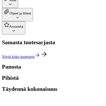
Mitat
Ohjeet ja liitteet
Arvostelut
Samasta tuotesarjasta
Näytä koko tuotesarja
Panosta
Pihistä
Täydennä kokonaisuus