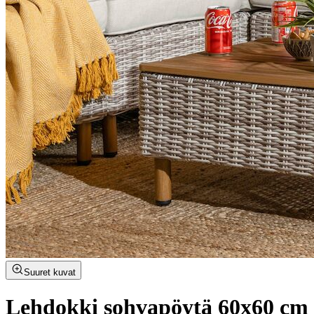
Suuret kuvat
Lehdokki sohvapöytä 60x60 cm 