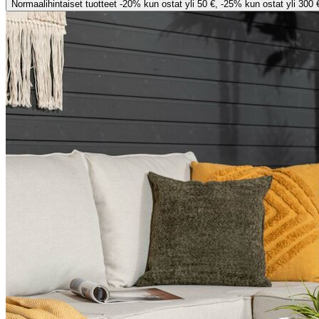
Normaalihintaiset tuotteet -20% kun ostat yli 50 €, -25% kun ostat yli 300 