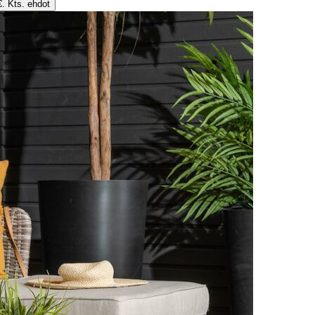
€. Kts. ehdot