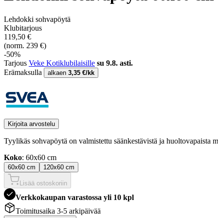
Lehdokki sohvapöytä
Klubitarjous
119,50 €
(norm. 239 €)
-50%
Tarjous
Veke Kotiklubilaisille
su 9.8. asti.
Erämaksulla
alkaen
3,35 €/kk
Kirjoita arvostelu
Tyylikäs sohvapöytä on valmistettu säänkestävistä ja huoltovapaista m
Koko
: 60x60 cm
60x60 cm
120x60 cm
Lisää ostoskoriin
Verkkokaupan varastossa yli 10 kpl
Toimitusaika 3-5 arkipäivää