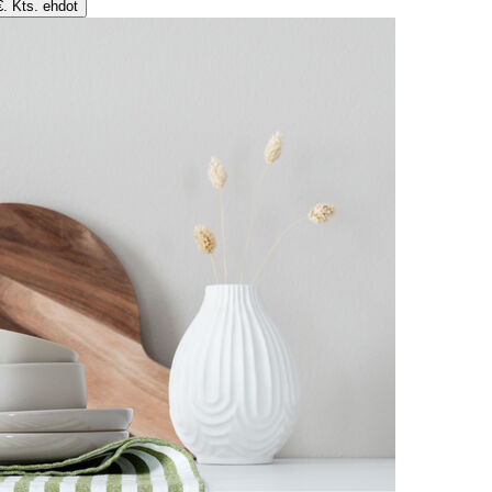
€. Kts. ehdot