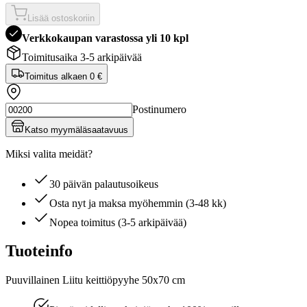
Lisää ostoskoriin
Verkkokaupan varastossa yli 10 kpl
Toimitusaika 3-5 arkipäivää
Toimitus alkaen
0 €
Postinumero
Katso myymäläsaatavuus
Miksi valita meidät?
30 päivän palautusoikeus
Osta nyt ja maksa myöhemmin (3-48 kk)
Nopea toimitus (3-5 arkipäivää)
Tuoteinfo
Puuvillainen Liitu keittiöpyyhe 50x70 cm