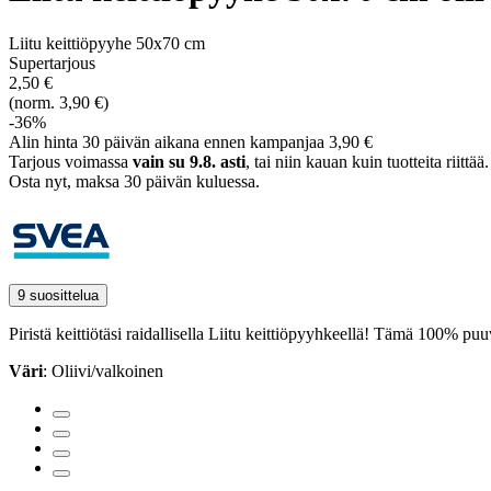
Liitu keittiöpyyhe 50x70 cm
Supertarjous
2,50 €
(norm. 3,90 €)
-36%
Alin hinta 30 päivän aikana ennen kampanjaa 3,90 €
Tarjous voimassa
vain su 9.8. asti
, tai niin kauan kuin tuotteita riittää.
Osta nyt, ­maksa 30 päivän kuluessa.
9 suosittelua
Piristä keittiötäsi raidallisella Liitu keittiöpyyhkeellä! Tämä 100% p
Väri
: Oliivi/valkoinen