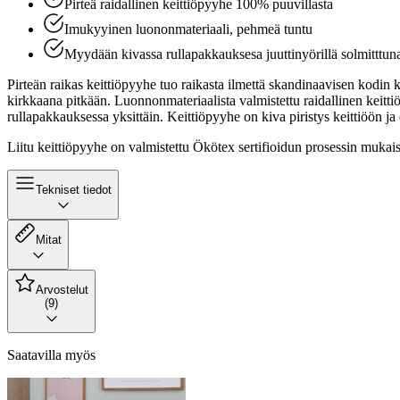
Pirteä raidallinen keittiöpyyhe 100% puuvillasta
Imukyyinen luononmateriaali, pehmeä tuntu
Myydään kivassa rullapakkauksesa juuttinyörillä solmitttun
Pirteän raikas keittiöpyyhe tuo raikasta ilmettä skandinaavisen kodin 
kirkkaana pitkään. Luonnonmateriaalista valmistettu raidallinen ke
rullapakkauksessa yksittäin. Keittiöpyyhe on kiva piristys keittiöön ja
Liitu keittiöpyyhe on valmistettu Ökötex sertifioidun prosessin mukaises
Tekniset tiedot
Mitat
Arvostelut
(9)
Saatavilla myös