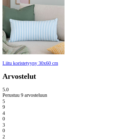
Liitu koristetyyny 30x60 cm
Arvostelut
5.0
Perustuu 9 arvosteluun
5
9
4
0
3
0
2