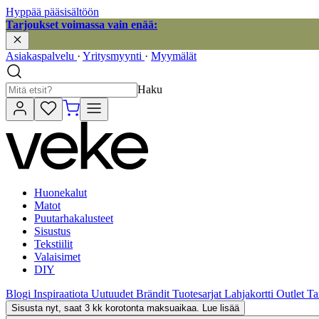
Hyppää pääsisältöön
Tarjoukset voimassa vain enää:
Asiakaspalvelu
·
Yritysmyynti
·
Myymälät
Haku
Huonekalut
Matot
Puutarhakalusteet
Sisustus
Tekstiilit
Valaisimet
DIY
Blogi
Inspiraatiota
Uutuudet
Brändit
Tuotesarjat
Lahjakortti
Outlet
Ta
Sisusta nyt, saat 3 kk korotonta maksuaikaa. Lue lisää