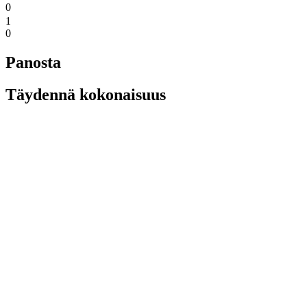
0
1
0
Panosta
Täydennä kokonaisuus