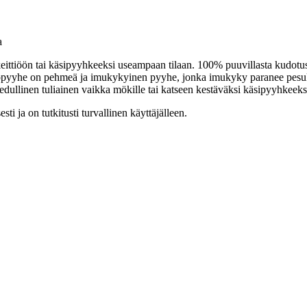
a
keittiöön tai käsipyyhkeeksi useampaan tilaan. 100% puuvillasta kudotuss
ittiöpyyhe on pehmeä ja imukykyinen pyyhe, jonka imukyky paranee pesu
 edullinen tuliainen vaikka mökille tai katseen kestäväksi käsipyyhkeeks
ti ja on tutkitusti turvallinen käyttäjälleen.