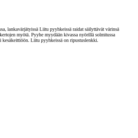
a, lankavärjätyissä Liitu pyyhkeissä raidat säilyttävät värinsä
kertojen myötä. Pyyhe myydään kivassa nyörillä solmitussa
i kesäkeittiöön. Liitu pyyhkeissä on ripustuslenkki.