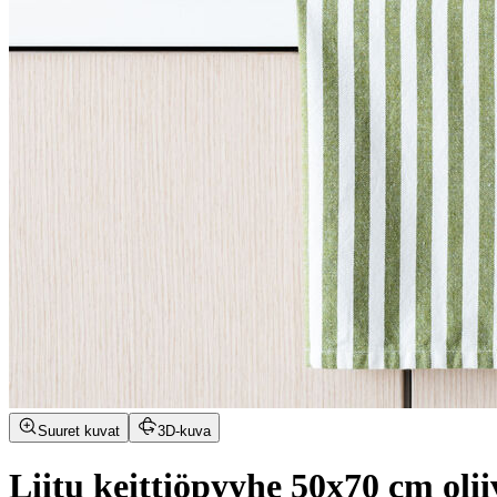
Suuret kuvat
3D-kuva
Liitu keittiöpyyhe 50x70 cm olii