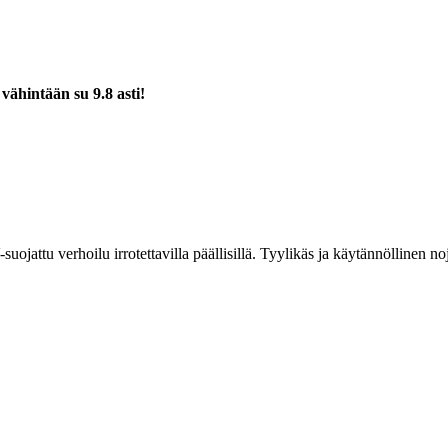
a
vähintään su 9.8 asti!
ojattu verhoilu irrotettavilla päällisillä. Tyylikäs ja käytännöllinen noj