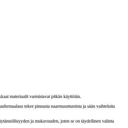
kkaat materiaalit varmistavat pitkän käyttöiän.
 jauhemaalaus tekee pinnasta naarmuuntumista ja sään vaihteluita
 käytännöllisyyden ja mukavuuden, joten se on täydellinen valinta