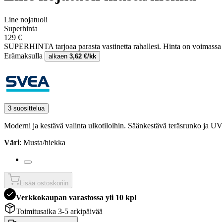
Line nojatuoli
Superhinta
129 €
SUPERHINTA tarjoaa parasta vastinetta rahallesi.
Hinta on voimass
Erämaksulla
alkaen
3,62 €/kk
3 suosittelua
Moderni ja kestävä valinta ulkotiloihin. Säänkestävä teräsrunko ja UV-su
Väri
: Musta/hiekka
Lisää ostoskoriin
Verkkokaupan varastossa yli 10 kpl
Toimitusaika 3-5 arkipäivää