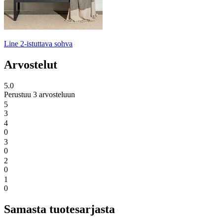
Line 2-istuttava sohva
Arvostelut
5.0
Perustuu 3 arvosteluun
5
3
4
0
3
0
2
0
1
0
Samasta tuotesarjasta