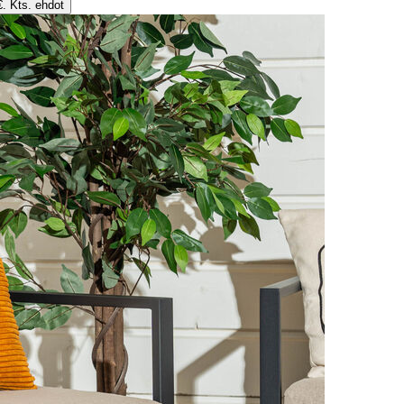
€. Kts. ehdot