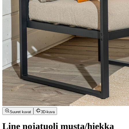
Suuret kuvat
3D-kuva
Line nojatuoli musta/hiekka