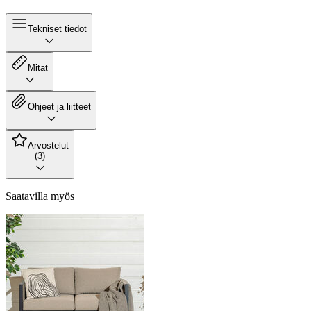
Tekniset tiedot
Mitat
Ohjeet ja liitteet
Arvostelut
(3)
Saatavilla myös