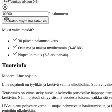
Toimitus alkaen
0 €
Postinumero
Katso myymäläsaatavuus
Miksi valita meidät?
30 päivän palautusoikeus
Osta nyt ja maksa myöhemmin (3-48 kk)
Nopea toimitus (3-5 arkipäivää)
Tuoteinfo
Moderni Line nojatuoli
Line nojatuoli on tyylikäs ja kestävä valinta ulkotiloihin. Suoraviivain
Teräsrunko on viimeistelty huolella kolmella prosessilla: happopeitta
kestävän. Näin nojatuoli säilyy siistinä vuodesta toiseen, vaikka sää va
UV-suojattu polyesteriverhoilu suojaa pehmusteita haalistumiselta, ja 
rentoihin ulkohetkiin.