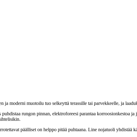
en ja moderni muotoilu tuo selkeyttä terassille tai parvekkeelle, ja laadu
us puhdistaa rungon pinnan, elektroforeesi parantaa korroosionkestoa ja
ihtelisikin.
irrotettavat päälliset on helppo pitää puhtaana. Line nojatuoli yhdistää