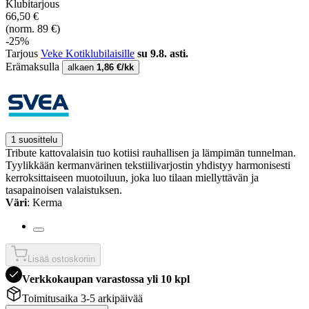
Klubitarjous
66,50 €
(norm. 89 €)
-25%
Tarjous
Veke Kotiklubilaisille
su 9.8. asti.
Erämaksulla
alkaen
1,86 €/kk
1 suosittelu
Tribute kattovalaisin tuo kotiisi rauhallisen ja lämpimän tunnelman.
Tyylikkään kermanvärinen tekstiilivarjostin yhdistyy harmonisesti
kerroksittaiseen muotoiluun, joka luo tilaan miellyttävän ja
tasapainoisen valaistuksen.
Väri
: Kerma
Lisää ostoskoriin
Verkkokaupan varastossa yli 10 kpl
Toimitusaika 3-5 arkipäivää