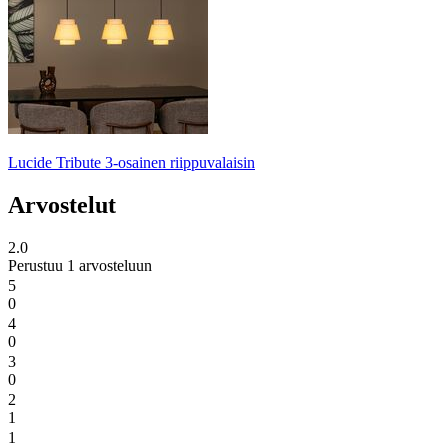
Lucide Tribute 3-osainen riippuvalaisin
Arvostelut
2.0
Perustuu 1 arvosteluun
5
0
4
0
3
0
2
1
1