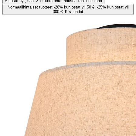
Sisusta nyt, saat 3 kk korotonta maksuaikaa. Lue lisää
Normaalihintaiset tuotteet -20% kun ostat yli 50 €, -25% kun ostat yli
300 €. Kts. ehdot