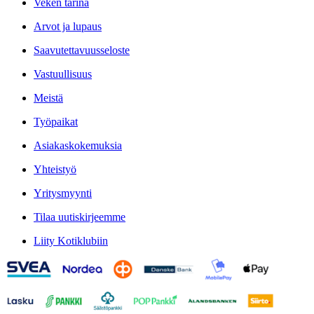
Veken tarina
Arvot ja lupaus
Saavutettavuusseloste
Vastuullisuus
Meistä
Työpaikat
Asiakaskokemuksia
Yhteistyö
Yritysmyynti
Tilaa uutiskirjeemme
Liity Kotiklubiin