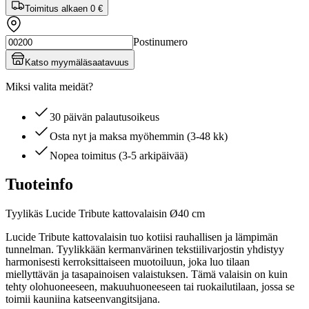
Toimitus alkaen
0 €
Postinumero
Katso myymäläsaatavuus
Miksi valita meidät?
30 päivän palautusoikeus
Osta nyt ja maksa myöhemmin (3-48 kk)
Nopea toimitus (3-5 arkipäivää)
Tuoteinfo
Tyylikäs Lucide Tribute kattovalaisin Ø40 cm
Lucide Tribute kattovalaisin tuo kotiisi rauhallisen ja lämpimän
tunnelman. Tyylikkään kermanvärinen tekstiilivarjostin yhdistyy
harmonisesti kerroksittaiseen muotoiluun, joka luo tilaan
miellyttävän ja tasapainoisen valaistuksen. Tämä valaisin on kuin
tehty olohuoneeseen, makuuhuoneeseen tai ruokailutilaan, jossa se
toimii kauniina katseenvangitsijana.