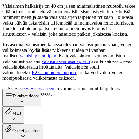
Valaisimen halkaisija on 40 cm ja sen minimalistinen muotoilu tekee
siitä helposti yhdisteltävän monenlaisiin sisustustyyleihin. Yhdistä
himmentimeen ja säädä valaistus arjen tarpeiden mukaan – kirkasta
valoa päivän askareisiin tai lempeää tunnelmavaloa rentoutumiseen.
Lucide Tribute on paitsi käytännöllinen myös kaunis lisä
sisustukseen – valaisin, joka ansaitsee paikan jokaisessa kodissa.
Jos asennat valaisimen katossa olevaan valaisinpistorasiaan, Veken
valikoimasta löydät lisätarvikkeena uuden tai vanhan
mallisen
valaisinpistotulpan
. Kattovalaisimen asennus onnistuu
valaisinpistorasiaan
valaisinasennusadapterin
avulla katossa olevaa
valaisinpistorasiaa irroittamatta. Valaisimeen sopii
valonlähteeksi
E27-kantainen lamppu
, jonka voit valita Veken
monipuolisesta valikoimasta erikseen.
Tutustu
asennusoppaaseen
ja varmista onnistunut lopputulos
valaisimen asennuksessa.
Tekniset tiedot
Mitat
Ohjeet ja liitteet