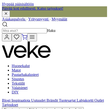
Hyppää pääsisältöön
Päivitä koti edullisesti. Katso tarjoukset!
Asiakaspalvelu
·
Yritysmyynti
·
Myymälät
Haku
Huonekalut
Matot
Puutarhakalusteet
Sisustus
Tekstiilit
Valaisimet
DIY
Blogi
Inspiraatiota
Uutuudet
Brändit
Tuotesarjat
Lahjakortti
Outlet
Tarjoukset