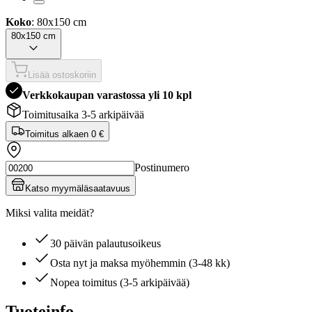
Koko
: 80x150 cm
80x150 cm
Lisää ostoskoriin
Verkkokaupan varastossa yli 10 kpl
Toimitusaika 3-5 arkipäivää
Toimitus alkaen
0 €
Postinumero
Katso myymäläsaatavuus
Miksi valita meidät?
30 päivän palautusoikeus
Osta nyt ja maksa myöhemmin (3-48 kk)
Nopea toimitus (3-5 arkipäivää)
Tuoteinfo