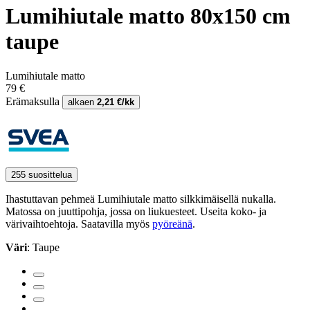
Lumihiutale matto 80x150 cm
taupe
Lumihiutale matto
79 €
Erämaksulla
alkaen
2,21 €/kk
255 suosittelua
Ihastuttavan pehmeä Lumihiutale matto silkkimäisellä nukalla.
Matossa on juuttipohja, jossa on liukuesteet. Useita koko- ja
värivaihtoehtoja. Saatavilla myös
pyöreänä
.
Väri
: Taupe