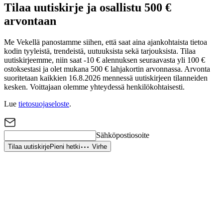
Tilaa uutiskirje ja osallistu 500 €
arvontaan
Me Vekellä panostamme siihen, että saat aina ajankohtaista tietoa
kodin tyyleistä, trendeistä, uutuuksista sekä tarjouksista. Tilaa
uutiskirjeemme, niin saat -10 € alennuksen seuraavasta yli 100 €
ostoksestasi ja olet mukana 500 € lahjakortin arvonnassa. Arvonta
suoritetaan kaikkien 16.8.2026 mennessä uutiskirjeen tilanneiden
kesken. Voittajaan olemme yhteydessä henkilökohtaisesti.
Lue
tietosuojaseloste
.
Sähköpostiosoite
Tilaa uutiskirje
Pieni hetki
Virhe