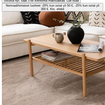
Sisusta nyt, saat 3 kk korotonta maksuaikaa. Lue lisää
Normaalihintaiset tuotteet -20% kun ostat yli 50 €, -25% kun ostat yli
300 €. Kts. ehdot