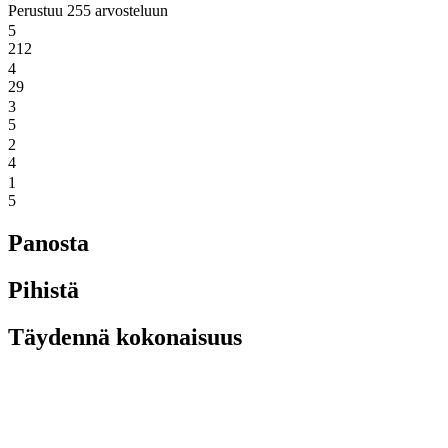
Perustuu 255 arvosteluun
5
212
4
29
3
5
2
4
1
5
Panosta
Pihistä
Täydennä kokonaisuus