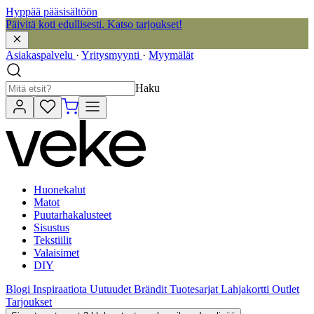
Hyppää pääsisältöön
Päivitä koti edullisesti. Katso tarjoukset!
Asiakaspalvelu
·
Yritysmyynti
·
Myymälät
Haku
Huonekalut
Matot
Puutarhakalusteet
Sisustus
Tekstiilit
Valaisimet
DIY
Blogi
Inspiraatiota
Uutuudet
Brändit
Tuotesarjat
Lahjakortti
Outlet
Tarjoukset