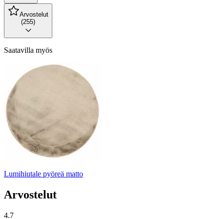
Arvostelut
(255)
Saatavilla myös
Lumihiutale pyöreä matto
Arvostelut
4.7