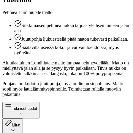
Pehmeä Lumihiutale matto
Silkkimäisen pehmeä nukka tarjoaa ylellisen tunteen jalan
alla.​
​Juuttipohja liukuesteellä pitää maton tukevasti paikallaan.
Saatavilla useissa koko- ja värivaihtoehdoissa, myös
pyöreänä.
Ainutlaatuinen Lumihiutale matto lumoaa pehmeydellään. Matto on
miellyttävä jalan alla ja se pysyy hyvin paikallaan. Tiivis nukka on
valmistettu silkkimäisestä langasta, joka on 100% polypropeenia.
Pohjana on kudottu juuttipohja, jossa on liukuestepohjaus. Matto
sopii myös lattialämmityspinnoille. Toimitetaan rullalla muoviin
pakattuna.
Tekniset tiedot
Mitat