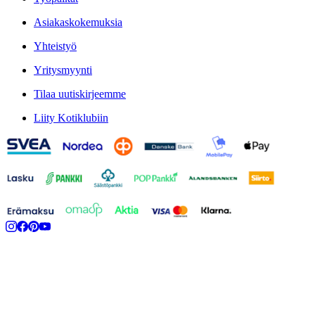
Asiakaskokemuksia
Yhteistyö
Yritysmyynti
Tilaa uutiskirjeemme
Liity Kotiklubiin