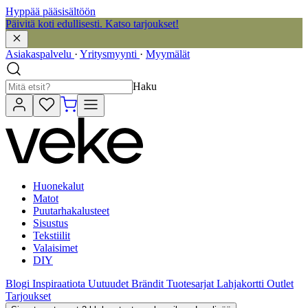
Hyppää pääsisältöön
Päivitä koti edullisesti. Katso tarjoukset!
Asiakaspalvelu
·
Yritysmyynti
·
Myymälät
Haku
Huonekalut
Matot
Puutarhakalusteet
Sisustus
Tekstiilit
Valaisimet
DIY
Blogi
Inspiraatiota
Uutuudet
Brändit
Tuotesarjat
Lahjakortti
Outlet
Tarjoukset