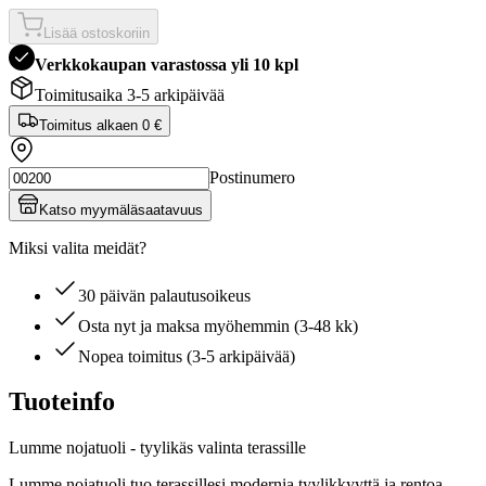
Lisää ostoskoriin
Verkkokaupan varastossa yli 10 kpl
Toimitusaika 3-5 arkipäivää
Toimitus alkaen
0 €
Postinumero
Katso myymäläsaatavuus
Miksi valita meidät?
30 päivän palautusoikeus
Osta nyt ja maksa myöhemmin (3-48 kk)
Nopea toimitus (3-5 arkipäivää)
Tuoteinfo
Lumme nojatuoli - tyylikäs valinta terassille
Lumme nojatuoli tuo terassillesi modernia tyylikkyyttä ja rentoa