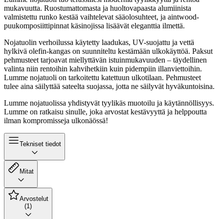
mukavuutta. Ruostumattomasta ja huoltovapaasta alumiinista
valmistettu runko kestää vaihtelevat sääolosuhteet, ja aintwood-
puukomposiittipinnat käsinojissa lisäävät eleganttia ilmettä.
Nojatuolin verhoilussa käytetty laadukas, UV-suojattu ja vettä
hylkivä olefin-kangas on suunniteltu kestämään ulkokäyttöä. Paksut
pehmusteet tarjoavat miellyttävän istuinmukavuuden – täydellinen
valinta niin rentoihin kahvihetkiin kuin pidempiin illanviettoihin.
Lumme nojatuoli on tarkoitettu katettuun ulkotilaan. Pehmusteet
tulee aina säilyttää sateelta suojassa, jotta ne säilyvät hyväkuntoisina.
Lumme nojatuolissa yhdistyvät tyylikäs muotoilu ja käytännöllisyys.
Lumme on ratkaisu sinulle, joka arvostat kestävyyttä ja helppoutta
ilman kompromisseja ulkonäössä!
Tekniset tiedot
Mitat
Arvostelut
(1)