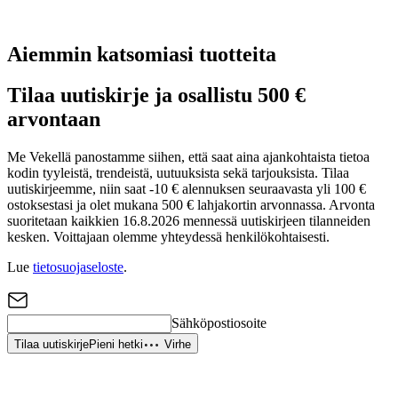
Aiemmin katsomiasi tuotteita
Tilaa uutiskirje ja osallistu 500 €
arvontaan
Me Vekellä panostamme siihen, että saat aina ajankohtaista tietoa
kodin tyyleistä, trendeistä, uutuuksista sekä tarjouksista. Tilaa
uutiskirjeemme, niin saat -10 € alennuksen seuraavasta yli 100 €
ostoksestasi ja olet mukana 500 € lahjakortin arvonnassa. Arvonta
suoritetaan kaikkien 16.8.2026 mennessä uutiskirjeen tilanneiden
kesken. Voittajaan olemme yhteydessä henkilökohtaisesti.
Lue
tietosuojaseloste
.
Sähköpostiosoite
Tilaa uutiskirje
Pieni hetki
Virhe