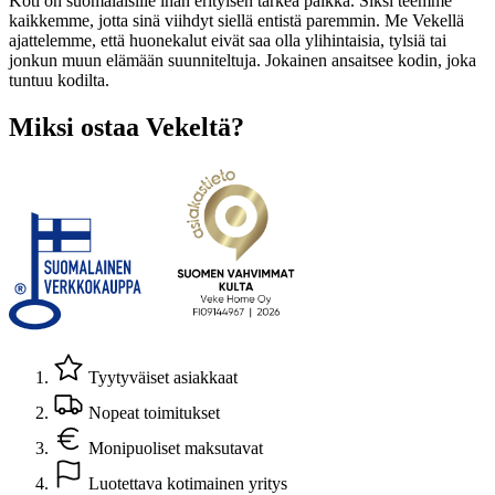
Koti on suomalaisille ihan erityisen tärkeä paikka. Siksi teemme
kaikkemme, jotta sinä viihdyt siellä entistä paremmin. Me Vekellä
ajattelemme, että huonekalut eivät saa olla ylihintaisia, tylsiä tai
jonkun muun elämään suunniteltuja. Jokainen ansaitsee kodin, joka
tuntuu kodilta.
Miksi ostaa Vekeltä?
Tyytyväiset asiakkaat
Nopeat toimitukset
Monipuoliset maksutavat
Luotettava kotimainen yritys