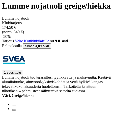
Lumme nojatuoli greige/hiekka
Lumme nojatuoli
Klubitarjous
174,50 €
(norm. 349 €)
-50%
Tarjous
Veke Kotiklubilaisille
su 9.8. asti.
Erämaksulla
alkaen
4,89 €/kk
1 suosittelu
Lumme nojatuoli tuo terassillesi tyylikkyyttä ja mukavuutta. Kestävä
alumiinirunko, aintwood-yksityiskohdat ja vettä hylkivä kangas
tekevät kokonaisuudesta huolettoman. Tarkoitettu katettuun
ulkotilaan – pehmusteet säilytettävä sateelta suojassa.
Väri
: Greige/hiekka