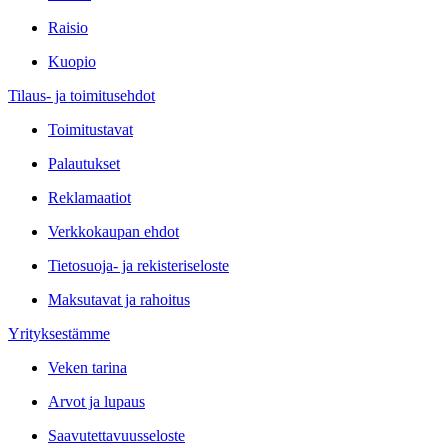
Raisio
Kuopio
Tilaus- ja toimitusehdot
Toimitustavat
Palautukset
Reklamaatiot
Verkkokaupan ehdot
Tietosuoja- ja rekisteriseloste
Maksutavat ja rahoitus
Yrityksestämme
Veken tarina
Arvot ja lupaus
Saavutettavuusseloste