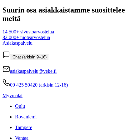
Suurin osa asiakkaistamme suosittelee
meitä
14 500+ sivustoarvostelua
82 000+ tuotearvostelua
Asiakaspalvelu
Chat (arkisin 9–16)
asiakaspalvelu@veke.fi
09 425 50420 (arkisin 12-16)
Myymälät
Oulu
Rovaniemi
Tampere
Vantaa