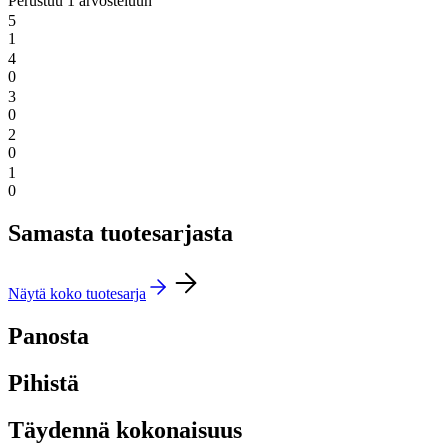
Perustuu 1 arvosteluun
5
1
4
0
3
0
2
0
1
0
Samasta tuotesarjasta
Näytä koko tuotesarja
Panosta
Pihistä
Täydennä kokonaisuus