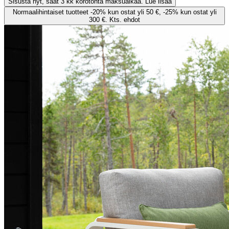
Sisusta nyt, saat 3 kk korotonta maksuaikaa. Lue lisää
Normaalihintaiset tuotteet -20% kun ostat yli 50 €, -25% kun ostat yli
300 €. Kts. ehdot