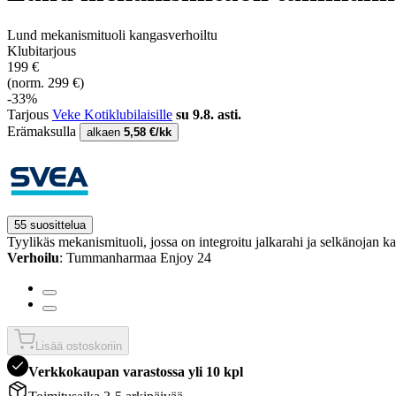
Lund mekanismituoli kangasverhoiltu
Klubitarjous
199 €
(norm. 299 €)
-33%
Tarjous
Veke Kotiklubilaisille
su 9.8. asti.
Erämaksulla
alkaen
5,58 €/kk
55 suosittelua
Tyylikäs mekanismituoli, jossa on integroitu jalkarahi ja selkänojan ka
Verhoilu
: Tummanharmaa Enjoy 24
Lisää ostoskoriin
Verkkokaupan varastossa yli 10 kpl