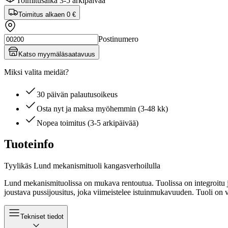
Toimitusaika 3-5 arkipäivää
Toimitus alkaen
0 €
Postinumero
Katso myymäläsaatavuus
Miksi valita meidät?
30 päivän palautusoikeus
Osta nyt ja maksa myöhemmin (3-48 kk)
Nopea toimitus (3-5 arkipäivää)
Tuoteinfo
Tyylikäs Lund mekanismituoli kangasverhoilulla
Lund mekanismituolissa on mukava rentoutua. Tuolissa on integroitu ja
joustava pussijousitus, joka viimeistelee istuinmukavuuden. Tuoli on 
Tekniset tiedot