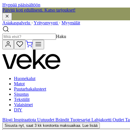
Hyppää pääsisältöön
Päivitä koti edullisesti. Katso tarjoukset!
Asiakaspalvelu
·
Yritysmyynti
·
Myymälät
Haku
Huonekalut
Matot
Puutarhakalusteet
Sisustus
Tekstiilit
Valaisimet
DIY
Blogi
Inspiraatiota
Uutuudet
Brändit
Tuotesarjat
Lahjakortti
Outlet
Ta
Sisusta nyt, saat 3 kk korotonta maksuaikaa. Lue lisää