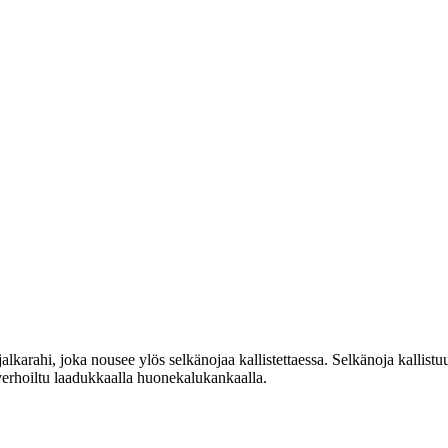
lkarahi, joka nousee ylös selkänojaa kallistettaessa. Selkänoja kallistu
verhoiltu laadukkaalla huonekalukankaalla.