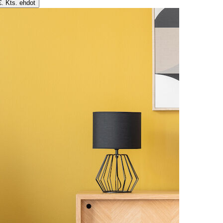
€. Kts. ehdot