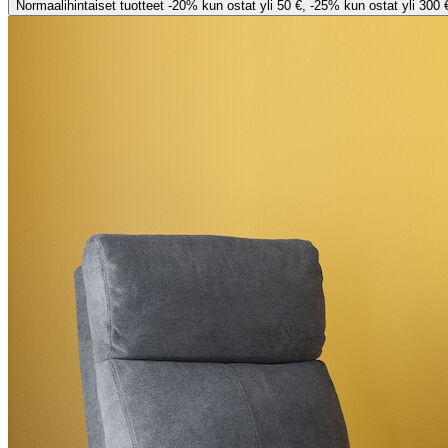
Normaalihintaiset tuotteet -20% kun ostat yli 50 €, -25% kun ostat yli 300 