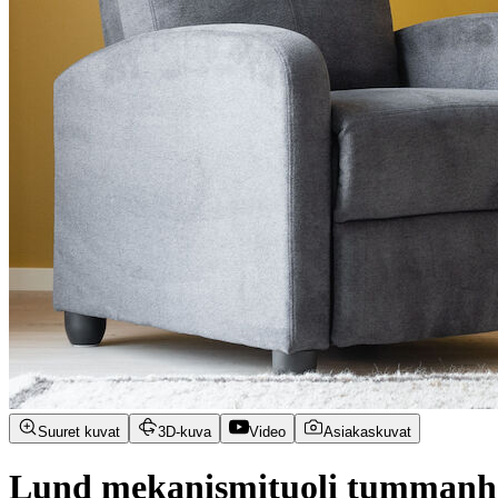
Suuret kuvat
3D-kuva
Video
Asiakaskuvat
Lund mekanismituoli tummanh