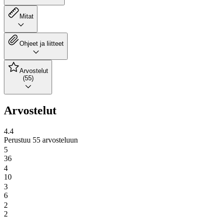
Mitat
Ohjeet ja liitteet
Arvostelut
(55)
Arvostelut
4.4
Perustuu 55 arvosteluun
5
36
4
10
3
6
2
2