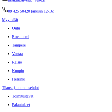
asiakaspalvelu@veke.fi
09 425 50420 (arkisin 12-16)
Myymälät
Oulu
Rovaniemi
Tampere
Vantaa
Raisio
Kuopio
Helsinki
Tilaus- ja toimitusehdot
Toimitustavat
Palautukset