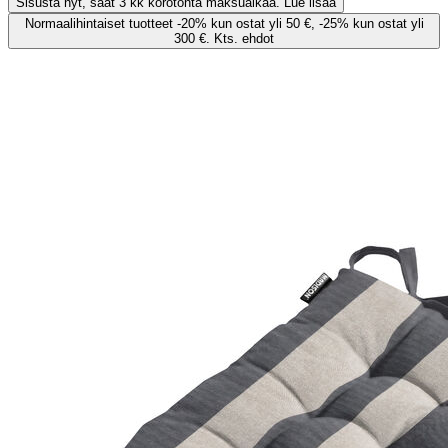
Sisusta nyt, saat 3 kk korotonta maksuaikaa. Lue lisää
Normaalihintaiset tuotteet -20% kun ostat yli 50 €, -25% kun ostat yli
300 €. Kts. ehdot