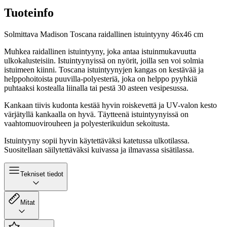
Tuoteinfo
Solmittava Madison Toscana raidallinen istuintyyny 46x46 cm
Muhkea raidallinen istuintyyny, joka antaa istuinmukavuutta
ulkokalusteisiin. Istuintyynyissä on nyörit, joilla sen voi solmia
istuimeen kiinni. Toscana istuintyynyjen kangas on kestävää ja
helppohoitoista puuvilla-polyesteriä, joka on helppo pyyhkiä
puhtaaksi kostealla liinalla tai pestä 30 asteen vesipesussa.
Kankaan tiivis kudonta kestää hyvin roiskevettä ja UV-valon kesto
värjätyllä kankaalla on hyvä. Täytteenä istuintyynyissä on
vaahtomuovirouheen ja polyesterikuidun sekoitusta.
Istuintyyny sopii hyvin käytettäväksi katetussa ulkotilassa.
Suositellaan säilytettäväksi kuivassa ja ilmavassa sisätilassa.
Tekniset tiedot
Mitat