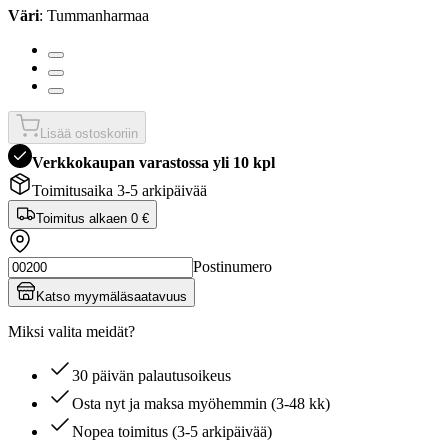
Väri
: Tummanharmaa
Lisää ostoskoriin
Verkkokaupan varastossa yli 10 kpl
Toimitusaika 3-5 arkipäivää
Toimitus alkaen
0 €
Postinumero
Katso myymäläsaatavuus
Miksi valita meidät?
30 päivän palautusoikeus
Osta nyt ja maksa myöhemmin (3-48 kk)
Nopea toimitus (3-5 arkipäivää)