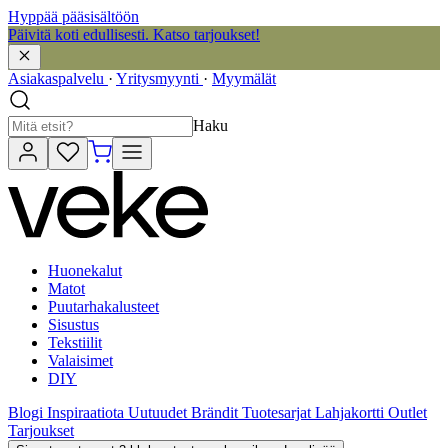
Hyppää pääsisältöön
Päivitä koti edullisesti. Katso tarjoukset!
Asiakaspalvelu
·
Yritysmyynti
·
Myymälät
Haku
Huonekalut
Matot
Puutarhakalusteet
Sisustus
Tekstiilit
Valaisimet
DIY
Blogi
Inspiraatiota
Uutuudet
Brändit
Tuotesarjat
Lahjakortti
Outlet
Tarjoukset