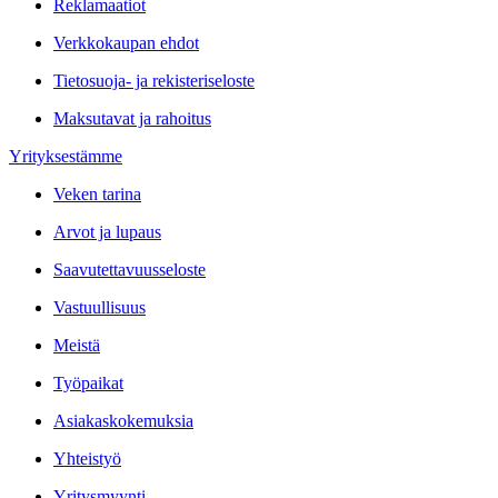
Reklamaatiot
Verkkokaupan ehdot
Tietosuoja- ja rekisteriseloste
Maksutavat ja rahoitus
Yrityksestämme
Veken tarina
Arvot ja lupaus
Saavutettavuusseloste
Vastuullisuus
Meistä
Työpaikat
Asiakaskokemuksia
Yhteistyö
Yritysmyynti