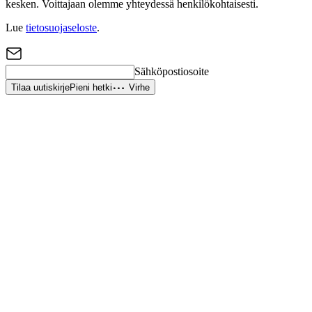
kesken. Voittajaan olemme yhteydessä henkilökohtaisesti.
Lue
tietosuojaseloste
.
Sähköpostiosoite
Tilaa uutiskirje
Pieni hetki
Virhe