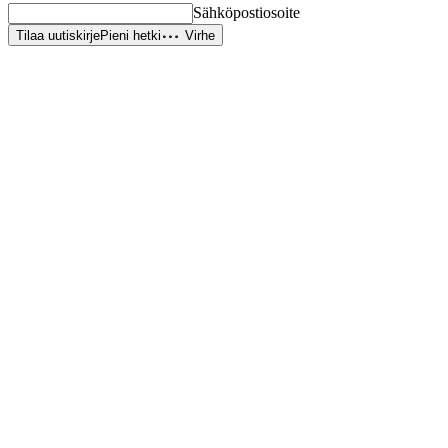
Sähköpostiosoite
Tilaa uutiskirje
Pieni hetki
Virhe