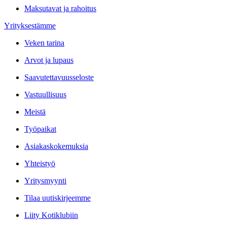
Maksutavat ja rahoitus
Yrityksestämme
Veken tarina
Arvot ja lupaus
Saavutettavuusseloste
Vastuullisuus
Meistä
Työpaikat
Asiakaskokemuksia
Yhteistyö
Yritysmyynti
Tilaa uutiskirjeemme
Liity Kotiklubiin