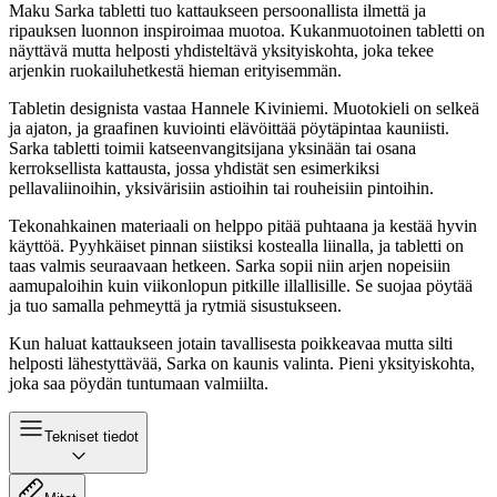
Maku Sarka tabletti tuo kattaukseen persoonallista ilmettä ja
ripauksen luonnon inspiroimaa muotoa. Kukanmuotoinen tabletti on
näyttävä mutta helposti yhdisteltävä yksityiskohta, joka tekee
arjenkin ruokailuhetkestä hieman erityisemmän.
Tabletin designista vastaa Hannele Kiviniemi. Muotokieli on selkeä
ja ajaton, ja graafinen kuviointi elävöittää pöytäpintaa kauniisti.
Sarka tabletti toimii katseenvangitsijana yksinään tai osana
kerroksellista kattausta, jossa yhdistät sen esimerkiksi
pellavaliinoihin, yksivärisiin astioihin tai rouheisiin pintoihin.
Tekonahkainen materiaali on helppo pitää puhtaana ja kestää hyvin
käyttöä. Pyyhkäiset pinnan siistiksi kostealla liinalla, ja tabletti on
taas valmis seuraavaan hetkeen. Sarka sopii niin arjen nopeisiin
aamupaloihin kuin viikonlopun pitkille illallisille. Se suojaa pöytää
ja tuo samalla pehmeyttä ja rytmiä sisustukseen.
Kun haluat kattaukseen jotain tavallisesta poikkeavaa mutta silti
helposti lähestyttävää, Sarka on kaunis valinta. Pieni yksityiskohta,
joka saa pöydän tuntumaan valmiilta.
Tekniset tiedot