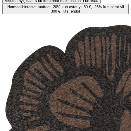
Sisusta nyt, saat 3 kk korotonta maksuaikaa. Lue lisää
Normaalihintaiset tuotteet -20% kun ostat yli 50 €, -25% kun ostat yli
300 €. Kts. ehdot