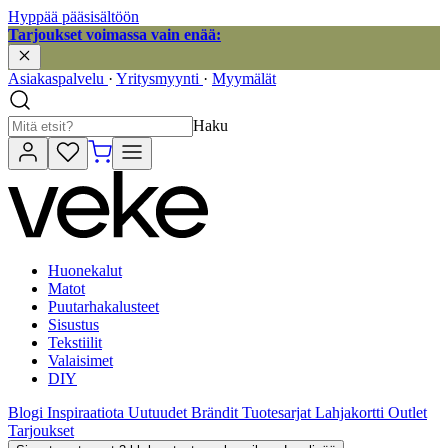
Hyppää pääsisältöön
Tarjoukset voimassa vain enää:
Asiakaspalvelu
·
Yritysmyynti
·
Myymälät
Haku
Huonekalut
Matot
Puutarhakalusteet
Sisustus
Tekstiilit
Valaisimet
DIY
Blogi
Inspiraatiota
Uutuudet
Brändit
Tuotesarjat
Lahjakortti
Outlet
Tarjoukset