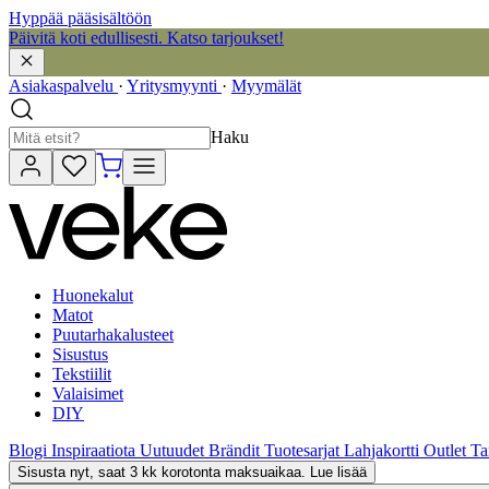
Hyppää pääsisältöön
Päivitä koti edullisesti. Katso tarjoukset!
Asiakaspalvelu
·
Yritysmyynti
·
Myymälät
Haku
Huonekalut
Matot
Puutarhakalusteet
Sisustus
Tekstiilit
Valaisimet
DIY
Blogi
Inspiraatiota
Uutuudet
Brändit
Tuotesarjat
Lahjakortti
Outlet
Ta
Sisusta nyt, saat 3 kk korotonta maksuaikaa. Lue lisää