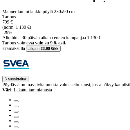
Manner tammi lankkupöytä 230x90 cm
Tarjous
799 €
(norm. 1 130 €)
-29%
Alin hinta 30 päivän aikana ennen kampanjaa 1 130 €
Tarjous voimassa
vain su 9.8. asti.
Erämaksulla
alkaen
23,90 €/kk
3 suosittelua
Pöydässä on massiivitammesta valmistettu kansi, jossa näkyy kauniisti
Väri
: Lakattu tammi/musta