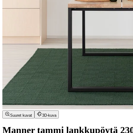
Suuret kuvat
3D-kuva
Manner tammi lankkupöytä 230