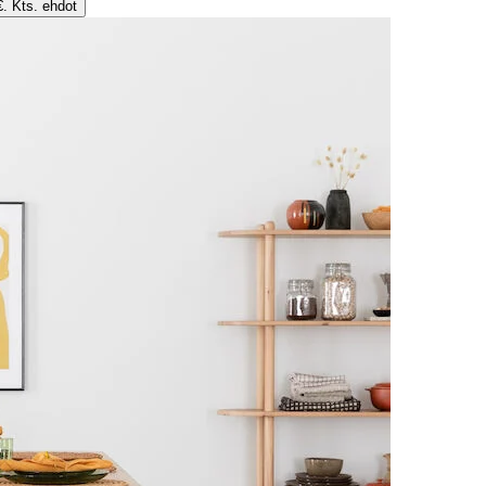
€. Kts. ehdot