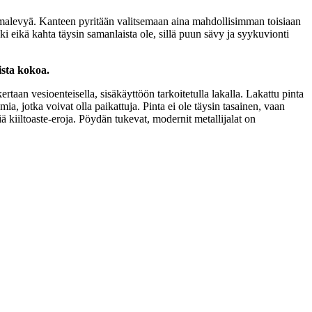
iimalevyä. Kanteen pyritään valitsemaan aina mahdollisimman toisiaan
i eikä kahta täysin samanlaista ole, sillä puun sävy ja syykuvionti
ista kokoa.
taan vesioenteisella, sisäkäyttöön tarkoitetulla lakalla. Lakattu pinta
a, jotka voivat olla paikattuja. Pinta ei ole täysin tasainen, vaan
 kiiltoaste-eroja. Pöydän tukevat, modernit metallijalat on