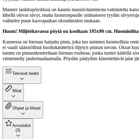
Manner lankkupöydässä on kaunis massiivitammesta valmistettu kansi. 
lähellä olevat sävyt, mutta luonnonpuulle ominaiseen tyyliin sävyeroja
vaihtelee puun kasvupaikan olosuhteiden mukaan.
Huom! Miljöökuvassa pöytä on kooltaan 195x90 cm. Huomioithan, 
Kannessa on hieman harjattu pinta, joka tuo tammen luonnollisia ominai
ei vaadi säännöllistä huoltokäsittelyä öljytyn pinnan tavoin. Oksat kuu
tammi on pintarakenteeltaan hieman rouheaa, jonka tuntee kädellä sive
viimeistelty jauhemaalaamalla. Pöydän päätyihin kiinnitettävät jalat jätt
Tekniset tiedot
Mitat
Ohjeet ja liitteet
Arvostelut
(3)