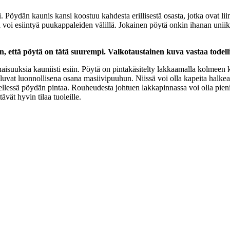
Pöydän kaunis kansi koostuu kahdesta erillisestä osasta, jotka ovat l
 voi esiintyä puukappaleiden välillä. Jokainen pöytä onkin ihanan uniikk
että pöytä on tätä suurempi. Valkotaustainen kuva vastaa todell
suuksia kauniisti esiin. Pöytä on pintakäsitelty lakkaamalla kolmeen ker
luvat luonnollisena osana masiivipuuhun. Niissä voi olla kapeita halkeami
llessä pöydän pintaa. Rouheudesta johtuen lakkapinnassa voi olla pieniä
ävät hyvin tilaa tuoleille.