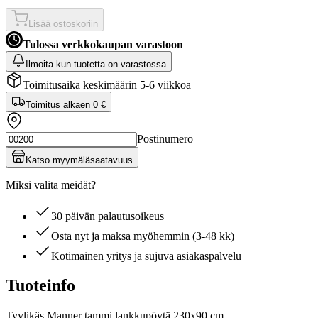
Lisää ostoskoriin
Tulossa verkkokaupan varastoon
Ilmoita kun tuotetta on varastossa
Toimitusaika keskimäärin 5-6 viikkoa
Toimitus alkaen
0 €
Postinumero
Katso myymäläsaatavuus
Miksi valita meidät?
30 päivän palautusoikeus
Osta nyt ja maksa myöhemmin (3-48 kk)
Kotimainen yritys ja sujuva asiakaspalvelu
Tuoteinfo
Tyylikäs Manner tammi lankkupöytä 230x90 cm