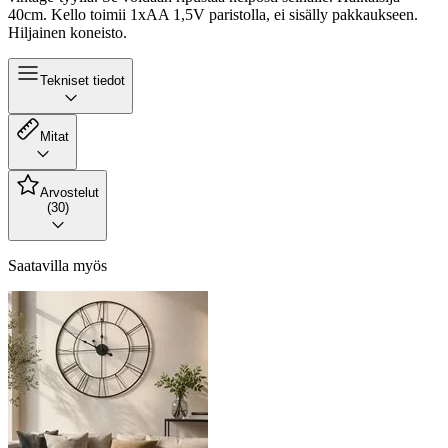
40cm. Kello toimii 1xAA 1,5V paristolla, ei sisälly pakkaukseen.
Hiljainen koneisto.
Tekniset tiedot
Mitat
Arvostelut
(30)
Saatavilla myös