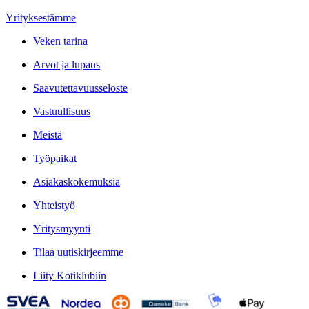
Yrityksestämme
Veken tarina
Arvot ja lupaus
Saavutettavuusseloste
Vastuullisuus
Meistä
Työpaikat
Asiakaskokemuksia
Yhteistyö
Yritysmyynti
Tilaa uutiskirjeemme
Liity Kotiklubiin