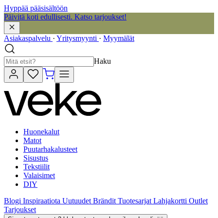
Hyppää pääsisältöön
Päivitä koti edullisesti. Katso tarjoukset!
Asiakaspalvelu
·
Yritysmyynti
·
Myymälät
Haku
Huonekalut
Matot
Puutarhakalusteet
Sisustus
Tekstiilit
Valaisimet
DIY
Blogi
Inspiraatiota
Uutuudet
Brändit
Tuotesarjat
Lahjakortti
Outlet
Tarjoukset