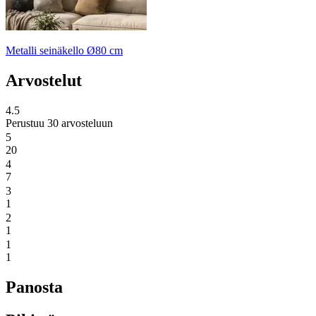
Metalli seinäkello Ø80 cm
Arvostelut
4.5
Perustuu 30 arvosteluun
5
20
4
7
3
1
2
1
1
1
Panosta