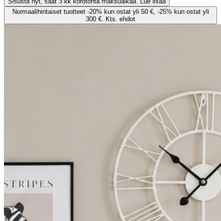
Sisusta nyt, saat 3 kk korotonta maksuaikaa. Lue lisää
Normaalihintaiset tuotteet -20% kun ostat yli 50 €, -25% kun ostat yli
300 €. Kts. ehdot