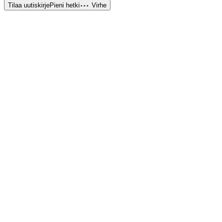
Tilaa uutiskirje
Pieni hetki
Virhe