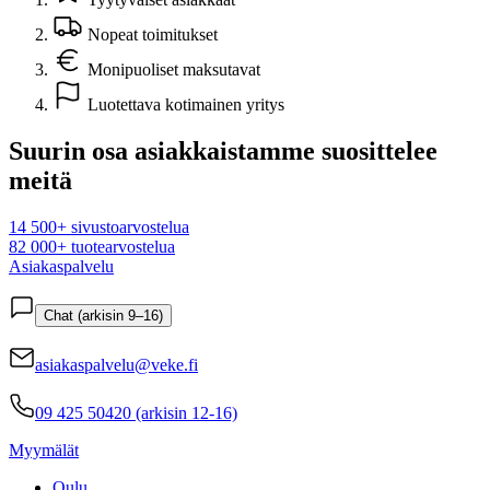
Nopeat toimitukset
Monipuoliset maksutavat
Luotettava kotimainen yritys
Suurin osa asiakkaistamme suosittelee
meitä
14 500+ sivustoarvostelua
82 000+ tuotearvostelua
Asiakaspalvelu
Chat (arkisin 9–16)
asiakaspalvelu@veke.fi
09 425 50420 (arkisin 12-16)
Myymälät
Oulu