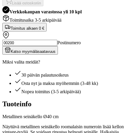
Lisää ostoskoriin
Verkkokaupan varastossa yli 10 kpl
Toimitusaika 3-5 arkipäivää
Toimitus alkaen
0 €
Postinumero
Katso myymäläsaatavuus
Miksi valita meidät?
30 päivän palautusoikeus
Osta nyt ja maksa myöhemmin (3-48 kk)
Nopea toimitus (3-5 arkipäivää)
Tuoteinfo
Metallinen seinäkello Ø40 cm
Näyttävä metallinen seinäkello roomalaisin numeroin lisää kellon
vintage-tyyliä. Se voidaan ripustaa helposti seinälle. Halkaisija