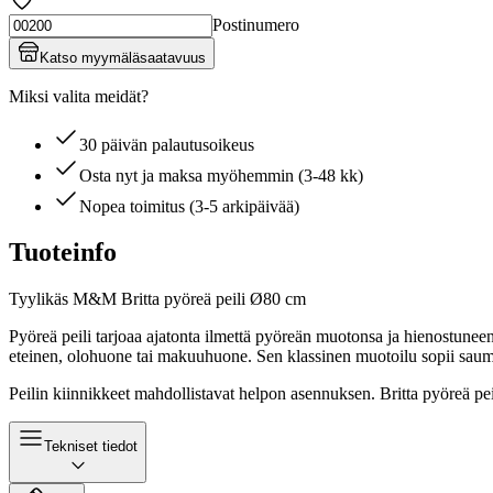
Postinumero
Katso myymäläsaatavuus
Miksi valita meidät?
30 päivän palautusoikeus
Osta nyt ja maksa myöhemmin (3-48 kk)
Nopea toimitus (3-5 arkipäivää)
Tuoteinfo
Tyylikäs M&M Britta pyöreä peili Ø80 cm
Pyöreä peili tarjoaa ajatonta ilmettä pyöreän muotonsa ja hienostunee
eteinen, olohuone tai makuuhuone. Sen klassinen muotoilu sopii saumat
Peilin kiinnikkeet mahdollistavat helpon asennuksen. Britta pyöreä pei
Tekniset tiedot