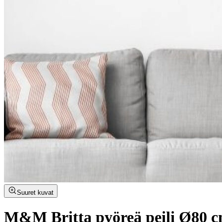
Suuret kuvat
M&M Britta pyöreä peili Ø80 