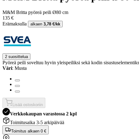
M&M Britta pyöreä peili Ø80 cm
135 €
Erämaksulla
alkaen
3,78 €/kk
2 suosittelua
Pyöreä peili soveltuu hyvin yleispeiliksi sekä kodin sisustuselementik
Väri
: Musta
Lisää ostoskoriin
Verkkokaupan varastossa 2 kpl
Toimitusaika 3-5 arkipäivää
Toimitus alkaen
0 €