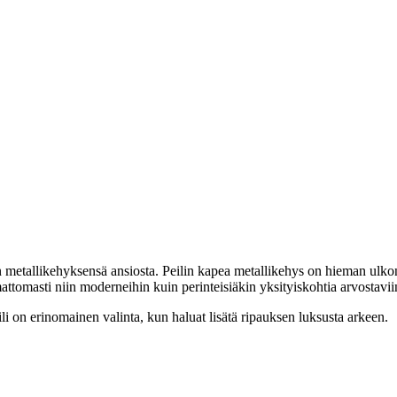
n metallikehyksensä ansiosta. Peilin kapea metallikehys on hieman ulko
tomasti niin moderneihin kuin perinteisiäkin yksityiskohtia arvostaviin
li on erinomainen valinta, kun haluat lisätä ripauksen luksusta arkeen.