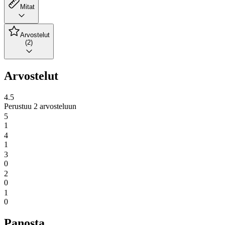
Mitat
Arvostelut
(2)
Arvostelut
4.5
Perustuu 2 arvosteluun
5
1
4
1
3
0
2
0
1
0
Panosta