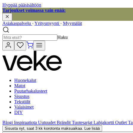
Hyppää pääsisältöön
Tarjoukset voimassa vain enää:
Asiakaspalvelu
·
Yritysmyynti
·
Myymälät
Haku
Huonekalut
Matot
Puutarhakalusteet
Sisustus
Tekstiilit
Valaisimet
DIY
Blogi
Inspiraatiota
Uutuudet
Brändit
Tuotesarjat
Lahjakortti
Outlet
Ta
Sisusta nyt, saat 3 kk korotonta maksuaikaa. Lue lisää