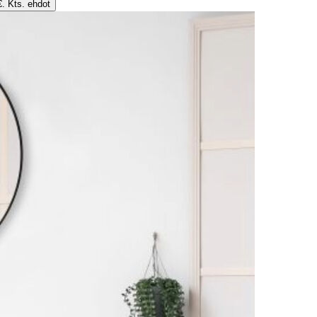
€. Kts. ehdot