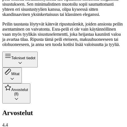
sisustukseen. Sen minimalistinen muotoilu sopii saumattomasti
yhteen eri sisustustyylien kanssa, olipa kyseessä sitten
skandinaavinen yksinkertaisuus tai klassinen eleganssi.
Peilin taustasta löytyvät kätevät ripustuslenkit, joiden ansiosta peilin
asentaminen on vaivatonta. Esra-peili ei ole vain käytännöllinen
vaan myös tyylikäs sisustuselementti, joka heijastaa kauniisti valoa
ja avartaa tilaa. Ripusta tämä peili eteiseen, makuuhuoneeseen tai
olohuoneeseen, ja anna sen tuoda kotiisi lisää valoisuutta ja tyyliä.
Tekniset tiedot
Mitat
Arvostelut
(8)
Arvostelut
4.4