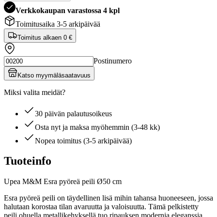
Verkkokaupan varastossa 4 kpl
Toimitusaika 3-5 arkipäivää
Toimitus alkaen
0 €
Postinumero
Katso myymäläsaatavuus
Miksi valita meidät?
30 päivän palautusoikeus
Osta nyt ja maksa myöhemmin (3-48 kk)
Nopea toimitus (3-5 arkipäivää)
Tuoteinfo
Upea M&M Esra pyöreä peili Ø50 cm
Esra pyöreä peili on täydellinen lisä mihin tahansa huoneeseen, jossa
halutaan korostaa tilan avaruutta ja valoisuutta. Tämä pelkistetty
peili ohuella metallikehyksellä tuo ripauksen modernia eleganssia