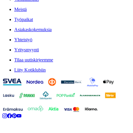
Meistä
Työpaikat
Asiakaskokemuksia
Yhteistyö
Yritysmyynti
Tilaa uutiskirjeemme
Liity Kotiklubiin