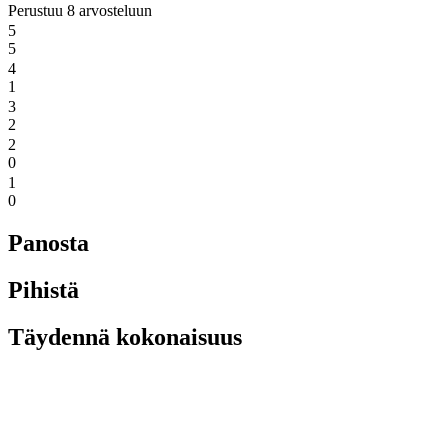
Perustuu 8 arvosteluun
5
5
4
1
3
2
2
0
1
0
Panosta
Pihistä
Täydennä kokonaisuus