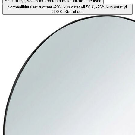
Sisusta nyt, saat 3 kk korotonta maksuaikaa. Lue lisää
Normaalihintaiset tuotteet -20% kun ostat yli 50 €, -25% kun ostat yli
300 €. Kts. ehdot