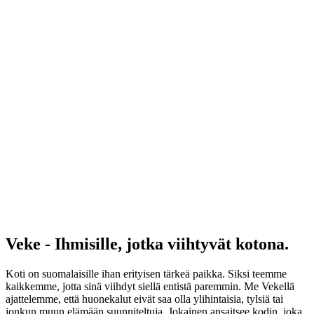
Veke - Ihmisille, jotka viihtyvät kotona.
Koti on suomalaisille ihan erityisen tärkeä paikka. Siksi teemme
kaikkemme, jotta sinä viihdyt siellä entistä paremmin. Me Vekellä
ajattelemme, että huonekalut eivät saa olla ylihintaisia, tylsiä tai
jonkun muun elämään suunniteltuja. Jokainen ansaitsee kodin, joka