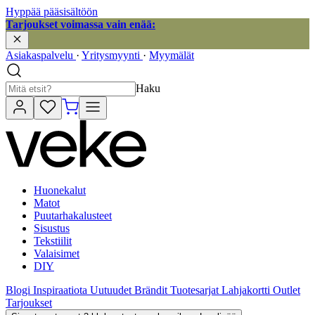
Hyppää pääsisältöön
Tarjoukset voimassa vain enää:
Asiakaspalvelu
·
Yritysmyynti
·
Myymälät
Haku
Huonekalut
Matot
Puutarhakalusteet
Sisustus
Tekstiilit
Valaisimet
DIY
Blogi
Inspiraatiota
Uutuudet
Brändit
Tuotesarjat
Lahjakortti
Outlet
Tarjoukset