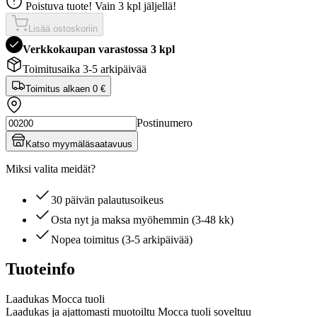
Poistuva tuote! Vain 3 kpl jäljellä!
Lisää ostoskoriin
Verkkokaupan varastossa 3 kpl
Toimitusaika 3-5 arkipäivää
Toimitus alkaen
0 €
Postinumero
Katso myymäläsaatavuus
Miksi valita meidät?
30 päivän palautusoikeus
Osta nyt ja maksa myöhemmin (3-48 kk)
Nopea toimitus (3-5 arkipäivää)
Tuoteinfo
Laadukas Mocca tuoli
Laadukas ja ajattomasti muotoiltu Mocca tuoli soveltuu