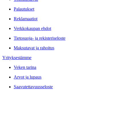
Palautukset
Reklamaatiot
Verkkokaupan ehdot
Tietosuoja- ja rekisteriseloste
Maksutavat ja rahoitus
Yrityksestämme
Veken tarina
Arvot ja lupaus
Saavutettavuusseloste
Vastuullisuus
Meistä
Työpaikat
Asiakaskokemuksia