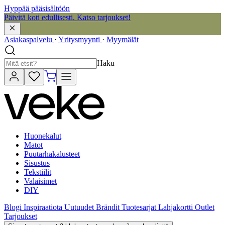
Hyppää pääsisältöön
Päivitä koti edullisesti. Katso tarjoukset!
Asiakaspalvelu
·
Yritysmyynti
·
Myymälät
Haku
Huonekalut
Matot
Puutarhakalusteet
Sisustus
Tekstiilit
Valaisimet
DIY
Blogi
Inspiraatiota
Uutuudet
Brändit
Tuotesarjat
Lahjakortti
Outlet
Tarjoukset