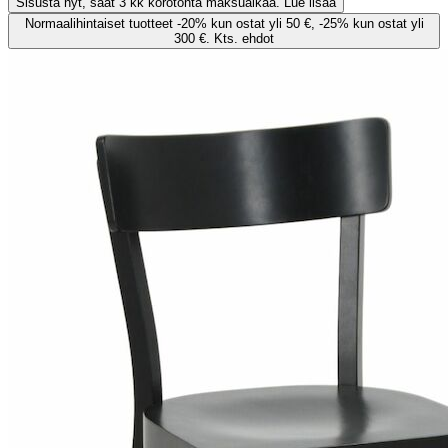
Sisusta nyt, saat 3 kk korotonta maksuaikaa. Lue lisää
Normaalihintaiset tuotteet -20% kun ostat yli 50 €, -25% kun ostat yli
300 €. Kts. ehdot