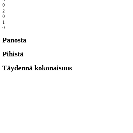
0
2
0
1
0
Panosta
Pihistä
Täydennä kokonaisuus