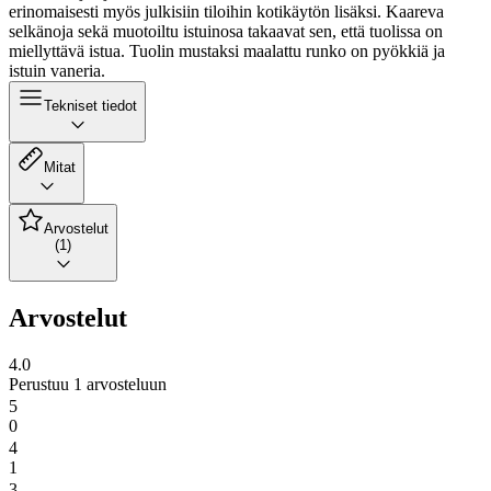
erinomaisesti myös julkisiin tiloihin kotikäytön lisäksi. Kaareva
selkänoja sekä muotoiltu istuinosa takaavat sen, että tuolissa on
miellyttävä istua. Tuolin mustaksi maalattu runko on pyökkiä ja
istuin vaneria.
Tekniset tiedot
Mitat
Arvostelut
(1)
Arvostelut
4.0
Perustuu 1 arvosteluun
5
0
4
1
3