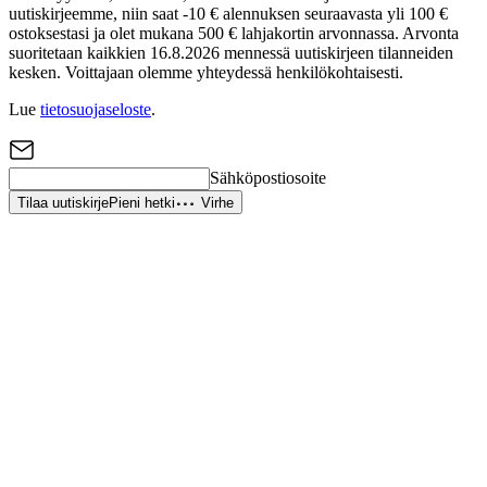
uutiskirjeemme, niin saat -10 € alennuksen seuraavasta yli 100 €
ostoksestasi ja olet mukana 500 € lahjakortin arvonnassa. Arvonta
suoritetaan kaikkien 16.8.2026 mennessä uutiskirjeen tilanneiden
kesken. Voittajaan olemme yhteydessä henkilökohtaisesti.
Lue
tietosuojaseloste
.
Sähköpostiosoite
Tilaa uutiskirje
Pieni hetki
Virhe