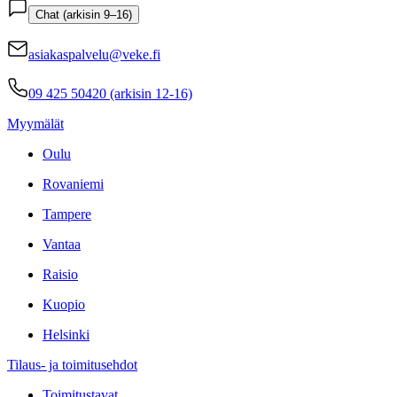
Chat (arkisin 9–16)
asiakaspalvelu@veke.fi
09 425 50420 (arkisin 12-16)
Myymälät
Oulu
Rovaniemi
Tampere
Vantaa
Raisio
Kuopio
Helsinki
Tilaus- ja toimitusehdot
Toimitustavat