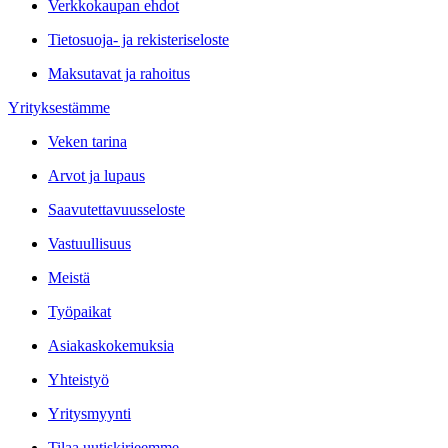
Verkkokaupan ehdot
Tietosuoja- ja rekisteriseloste
Maksutavat ja rahoitus
Yrityksestämme
Veken tarina
Arvot ja lupaus
Saavutettavuusseloste
Vastuullisuus
Meistä
Työpaikat
Asiakaskokemuksia
Yhteistyö
Yritysmyynti
Tilaa uutiskirjeemme