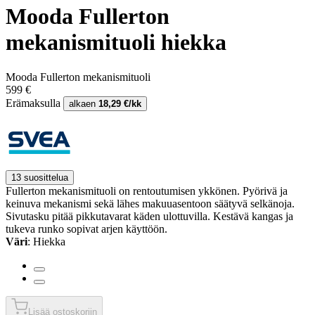
Mooda Fullerton
mekanismituoli hiekka
Mooda Fullerton mekanismituoli
599 €
Erämaksulla
alkaen
18,29 €/kk
13 suosittelua
Fullerton mekanismituoli on rentoutumisen ykkönen. Pyörivä ja
keinuva mekanismi sekä lähes makuuasentoon säätyvä selkänoja.
Sivutasku pitää pikkutavarat käden ulottuvilla. Kestävä kangas ja
tukeva runko sopivat arjen käyttöön.
Väri
: Hiekka
Lisää ostoskoriin