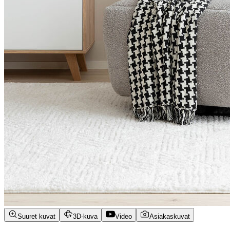
Suuret kuvat
3D-kuva
Video
Asiakaskuvat