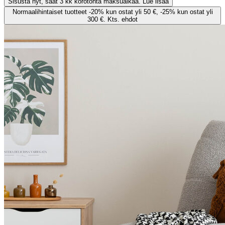
Sisusta nyt, saat 3 kk korotonta maksuaikaa. Lue lisää
Normaalihintaiset tuotteet -20% kun ostat yli 50 €, -25% kun ostat yli
300 €. Kts. ehdot