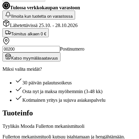
Tulossa verkkokaupan varastoon
Ilmoita kun tuotetta on varastossa
Lähetettävissä 25.10. - 28.10.2026
Toimitus alkaen
0 €
Postinumero
Katso myymäläsaatavuus
Miksi valita meidät?
30 päivän palautusoikeus
Osta nyt ja maksa myöhemmin (3-48 kk)
Kotimainen yritys ja sujuva asiakaspalvelu
Tuoteinfo
Tyylikäs Mooda Fullerton mekanismituoli
Fullerton mekanismituoli kutsuu istahtamaan ja hengähtämään.