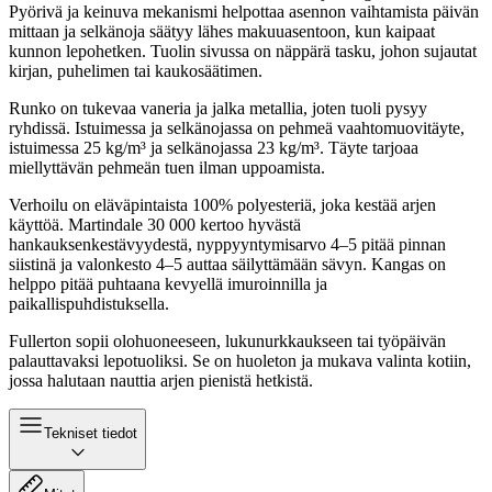
Pyörivä ja keinuva mekanismi helpottaa asennon vaihtamista päivän
mittaan ja selkänoja säätyy lähes makuuasentoon, kun kaipaat
kunnon lepohetken. Tuolin sivussa on näppärä tasku, johon sujautat
kirjan, puhelimen tai kaukosäätimen.
Runko on tukevaa vaneria ja jalka metallia, joten tuoli pysyy
ryhdissä. Istuimessa ja selkänojassa on pehmeä vaahtomuovitäyte,
istuimessa 25 kg/m³ ja selkänojassa 23 kg/m³. Täyte tarjoaa
miellyttävän pehmeän tuen ilman uppoamista.
Verhoilu on eläväpintaista 100% polyesteriä, joka kestää arjen
käyttöä. Martindale 30 000 kertoo hyvästä
hankauksenkestävyydestä, nyppyyntymisarvo 4–5 pitää pinnan
siistinä ja valonkesto 4–5 auttaa säilyttämään sävyn. Kangas on
helppo pitää puhtaana kevyellä imuroinnilla ja
paikallispuhdistuksella.
Fullerton sopii olohuoneeseen, lukunurkkaukseen tai työpäivän
palauttavaksi lepotuoliksi. Se on huoleton ja mukava valinta kotiin,
jossa halutaan nauttia arjen pienistä hetkistä.
Tekniset tiedot