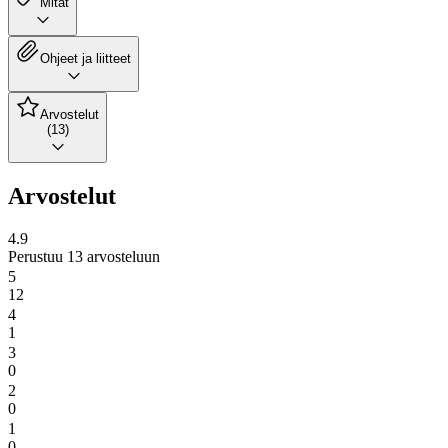
Mitat
Ohjeet ja liitteet
Arvostelut
(13)
Arvostelut
4.9
Perustuu 13 arvosteluun
5
12
4
1
3
0
2
0
1
0