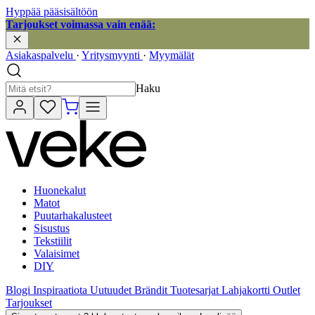
Hyppää pääsisältöön
Tarjoukset voimassa vain enää:
Asiakaspalvelu
·
Yritysmyynti
·
Myymälät
Haku
Huonekalut
Matot
Puutarhakalusteet
Sisustus
Tekstiilit
Valaisimet
DIY
Blogi
Inspiraatiota
Uutuudet
Brändit
Tuotesarjat
Lahjakortti
Outlet
Tarjoukset