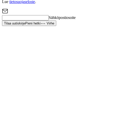
Lue
tietosuojaseloste
.
Sähköpostiosoite
Tilaa uutiskirje
Pieni hetki
Virhe