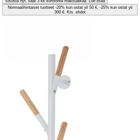
Sisusta nyt, saat 3 kk korotonta maksuaikaa. Lue lisää
Normaalihintaiset tuotteet -20% kun ostat yli 50 €, -25% kun ostat yli
300 €. Kts. ehdot