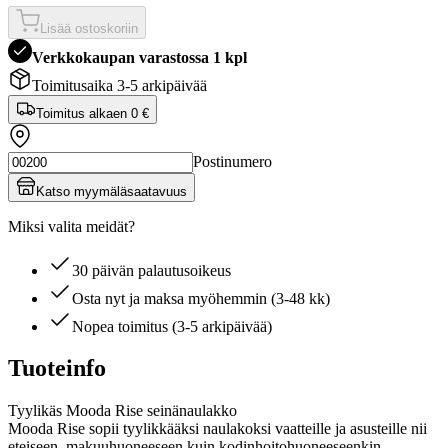
Lisää ostoskoriin
Verkkokaupan varastossa 1 kpl
Toimitusaika 3-5 arkipäivää
Toimitus alkaen
0 €
Postinumero
Katso myymäläsaatavuus
Miksi valita meidät?
30 päivän palautusoikeus
Osta nyt ja maksa myöhemmin (3-48 kk)
Nopea toimitus (3-5 arkipäivää)
Tuoteinfo
Tyylikäs Mooda Rise seinänaulakko
Mooda Rise sopii tyylikkääksi naulakoksi vaatteille ja asusteille nii
eteiseen, makuuhuoneeseen kuin kodinhoitohuoneeseenkin.