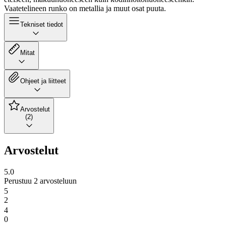
Vaatetelineen runko on metallia ja muut osat puuta.
Tekniset tiedot
Mitat
Ohjeet ja liitteet
Arvostelut
(2)
Arvostelut
5.0
Perustuu 2 arvosteluun
5
2
4
0