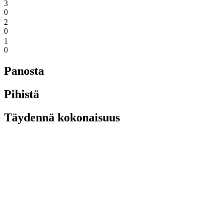
3
0
2
0
1
0
Panosta
Pihistä
Täydennä kokonaisuus