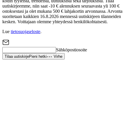
kodin tyyleistä, trendeistä, uutuuksista sekä tarjouksista. Tilaa
uutiskirjeemme, niin saat -10 € alennuksen seuraavasta yli 100 €
ostoksestasi ja olet mukana 500 € lahjakortin arvonnassa. Arvonta
suoritetaan kaikkien 16.8.2026 mennessä uutiskirjeen tilanneiden
kesken. Voittajaan olemme yhteydessä henkilökohtaisesti.
Lue
tietosuojaseloste
.
Sähköpostiosoite
Tilaa uutiskirje
Pieni hetki
Virhe