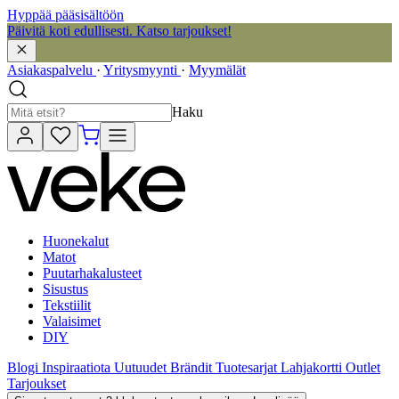
Hyppää pääsisältöön
Päivitä koti edullisesti. Katso tarjoukset!
Asiakaspalvelu
·
Yritysmyynti
·
Myymälät
Haku
Huonekalut
Matot
Puutarhakalusteet
Sisustus
Tekstiilit
Valaisimet
DIY
Blogi
Inspiraatiota
Uutuudet
Brändit
Tuotesarjat
Lahjakortti
Outlet
Tarjoukset