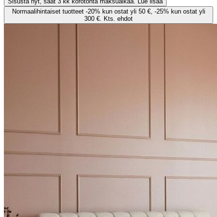
Sisusta nyt, saat 3 kk korotonta maksuaikaa. Lue lisää
Normaalihintaiset tuotteet -20% kun ostat yli 50 €, -25% kun ostat yli
300 €. Kts. ehdot