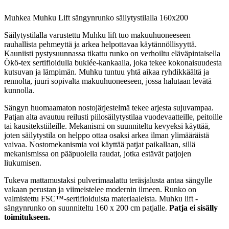
Muhkea Muhku Lift sängynrunko säilytystilalla 160x200
Säilytystilalla varustettu Muhku lift tuo makuuhuoneeseen
rauhallista pehmeyttä ja arkea helpottavaa käytännöllisyyttä.
Kauniisti pystysuunnassa tikattu runko on verhoiltu eläväpintaisella
Ökö-tex sertifioidulla buklée-kankaalla, joka tekee kokonaisuudesta
kutsuvan ja lämpimän. Muhku tuntuu yhtä aikaa ryhdikkäältä ja
rennolta, juuri sopivalta makuuhuoneeseen, jossa halutaan levätä
kunnolla.
Sängyn huomaamaton nostojärjestelmä tekee arjesta sujuvampaa.
Patjan alta avautuu reilusti piilosäilytystilaa vuodevaatteille, peitoille
tai kausitekstiileille. Mekanismi on suunniteltu kevyeksi käyttää,
joten säilytystila on helppo ottaa osaksi arkea ilman ylimääräistä
vaivaa. Nostomekanismia voi käyttää patjat paikallaan, sillä
mekanismissa on pääpuolella raudat, jotka estävät patjojen
liukumisen.
Tukeva mattamustaksi pulverimaalattu teräsjalusta antaa sängylle
vakaan perustan ja viimeistelee modernin ilmeen. Runko on
valmistettu FSC™-sertifioiduista materiaaleista. Muhku lift -
sängynrunko on suunniteltu 160 x 200 cm patjalle.
Patja ei sisälly
toimitukseen.