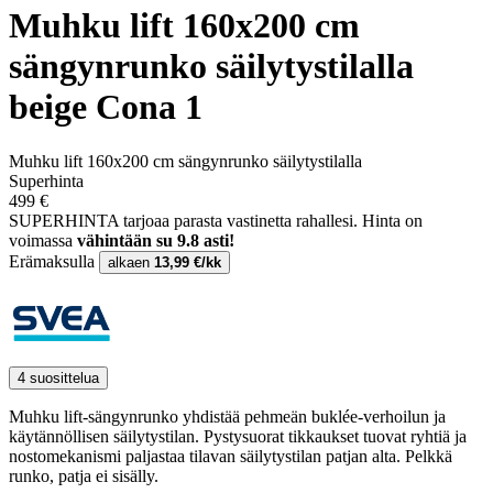
Muhku lift 160x200 cm
sängynrunko säilytystilalla
beige Cona 1
Muhku lift 160x200 cm sängynrunko säilytystilalla
Superhinta
499 €
SUPERHINTA tarjoaa parasta vastinetta rahallesi.
Hinta on
voimassa
vähintään su 9.8 asti!
Erämaksulla
alkaen
13,99 €/kk
4 suosittelua
Muhku lift-sängynrunko yhdistää pehmeän buklée-verhoilun ja
käytännöllisen säilytystilan. Pystysuorat tikkaukset tuovat ryhtiä ja
nostomekanismi paljastaa tilavan säilytystilan patjan alta. Pelkkä
runko, patja ei sisälly.