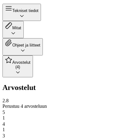
Tekniset tiedot
Mitat
Ohjeet ja liitteet
Arvostelut
(4)
Arvostelut
2.8
Perustuu 4 arvosteluun
5
1
4
1
3