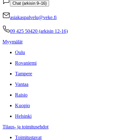
Chat (arkisin 9–16)
asiakaspalvelu@veke.fi
09 425 50420 (arkisin 12-16)
Myymälät
Oulu
Rovaniemi
Tampere
Vantaa
Raisio
Kuopio
Helsinki
Tilaus- ja toimitusehdot
Toimitustavat