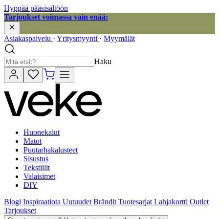
Hyppää pääsisältöön
Tarjoukset voimassa vain enää:
Asiakaspalvelu
·
Yritysmyynti
·
Myymälät
Haku
Huonekalut
Matot
Puutarhakalusteet
Sisustus
Tekstiilit
Valaisimet
DIY
Blogi
Inspiraatiota
Uutuudet
Brändit
Tuotesarjat
Lahjakortti
Outlet
Tarjoukset