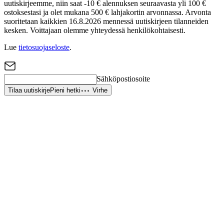
uutiskirjeemme, niin saat -10 € alennuksen seuraavasta yli 100 €
ostoksestasi ja olet mukana 500 € lahjakortin arvonnassa. Arvonta
suoritetaan kaikkien 16.8.2026 mennessä uutiskirjeen tilanneiden
kesken. Voittajaan olemme yhteydessä henkilökohtaisesti.
Lue
tietosuojaseloste
.
Sähköpostiosoite
Tilaa uutiskirje
Pieni hetki
Virhe