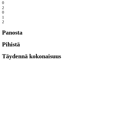
0
2
0
1
2
Panosta
Pihistä
Täydennä kokonaisuus