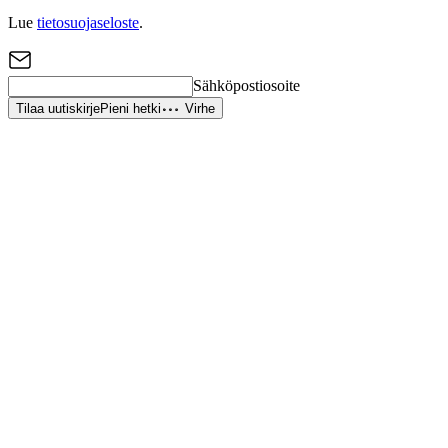
Lue
tietosuojaseloste
.
Sähköpostiosoite
Tilaa uutiskirje
Pieni hetki
Virhe