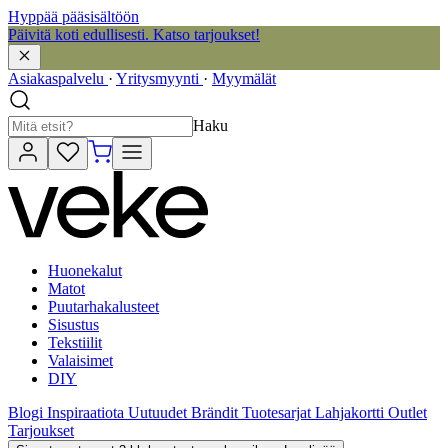
Hyppää pääsisältöön
Päivitä koti edullisesti. Katso tarjoukset!
Asiakaspalvelu
·
Yritysmyynti
·
Myymälät
Haku
Huonekalut
Matot
Puutarhakalusteet
Sisustus
Tekstiilit
Valaisimet
DIY
Blogi
Inspiraatiota
Uutuudet
Brändit
Tuotesarjat
Lahjakortti
Outlet
Tarjoukset