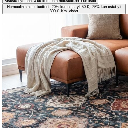
Sisusta nyt, saat 3 kk korotonta maksuaikaa. Lue lisää
Normaalihintaiset tuotteet -20% kun ostat yli 50 €, -25% kun ostat yli
300 €. Kts. ehdot