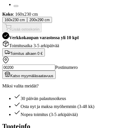
Koko
: 160x230 cm
160x230 cm
200x290 cm
Lisää ostoskoriin
Verkkokaupan varastossa yli 10 kpl
Toimitusaika 3-5 arkipäivää
Toimitus alkaen
0 €
Postinumero
Katso myymäläsaatavuus
Miksi valita meidät?
30 päivän palautusoikeus
Osta nyt ja maksa myöhemmin (3-48 kk)
Nopea toimitus (3-5 arkipäivää)
Tuoteinfo