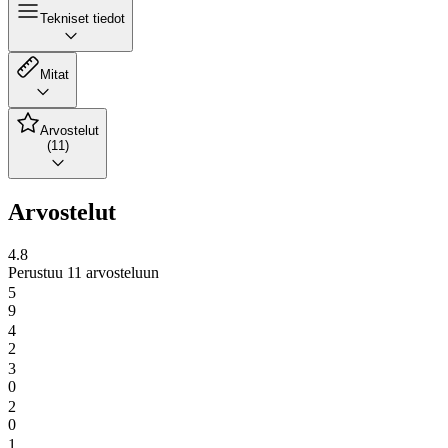
Tekniset tiedot
Mitat
Arvostelut
(11)
Arvostelut
4.8
Perustuu 11 arvosteluun
5
9
4
2
3
0
2
0
1