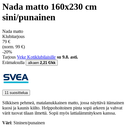
Nada matto 160x230 cm
sini/punainen
Nada matto
Klubitarjous
79 €
(norm. 99 €)
-20%
Tarjous
Veke Kotiklubilaisille
su 9.8. asti.
Erämaksulla
alkaen
2,21 €/kk
11 suosittelua
Silkkisen pehmeä, matalanukkainen matto, jossa näyttävä itämainen
kuosi ja kaunis kiilto. Helppohoitoinen pinta sopii arkeen ja vahvat
värit tuovat tilaan ilmettä. Sopii myös lattialämmityksen kanssa.
Väri
: Sininen/punainen