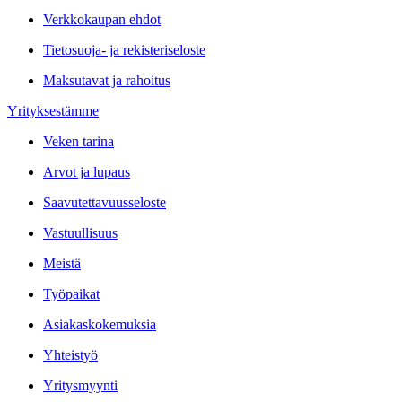
Verkkokaupan ehdot
Tietosuoja- ja rekisteriseloste
Maksutavat ja rahoitus
Yrityksestämme
Veken tarina
Arvot ja lupaus
Saavutettavuusseloste
Vastuullisuus
Meistä
Työpaikat
Asiakaskokemuksia
Yhteistyö
Yritysmyynti