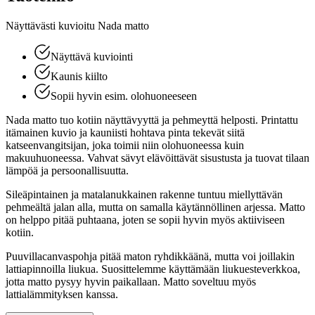
Näyttävästi kuvioitu Nada matto
Näyttävä kuviointi
Kaunis kiilto
Sopii hyvin esim. olohuoneeseen
Nada matto tuo kotiin näyttävyyttä ja pehmeyttä helposti. Printattu
itämainen kuvio ja kauniisti hohtava pinta tekevät siitä
katseenvangitsijan, joka toimii niin olohuoneessa kuin
makuuhuoneessa. Vahvat sävyt elävöittävät sisustusta ja tuovat tilaan
lämpöä ja persoonallisuutta.
Sileäpintainen ja matalanukkainen rakenne tuntuu miellyttävän
pehmeältä jalan alla, mutta on samalla käytännöllinen arjessa. Matto
on helppo pitää puhtaana, joten se sopii hyvin myös aktiiviseen
kotiin.
Puuvillacanvaspohja pitää maton ryhdikkäänä, mutta voi joillakin
lattiapinnoilla liukua. Suosittelemme käyttämään liukuesteverkkoa,
jotta matto pysyy hyvin paikallaan. Matto soveltuu myös
lattialämmityksen kanssa.