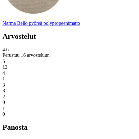
Narma Bello pyöreä polypropeenimatto
Arvostelut
4.6
Perustuu 16 arvosteluun
5
12
4
1
3
3
2
0
1
0
Panosta