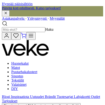
Hyppää pääsisältöön
Päivitä koti edullisesti. Katso tarjoukset!
Asiakaspalvelu
·
Yritysmyynti
·
Myymälät
Haku
Huonekalut
Matot
Puutarhakalusteet
Sisustus
Tekstiilit
Valaisimet
DIY
Blogi
Inspiraatiota
Uutuudet
Brändit
Tuotesarjat
Lahjakortti
Outlet
Tarjoukset