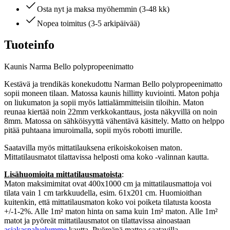
Osta nyt ja maksa myöhemmin (3-48 kk)
Nopea toimitus (3-5 arkipäivää)
Tuoteinfo
Kaunis Narma Bello polypropeenimatto
Kestävä ja trendikäs konekudottu Narman Bello polypropeenimatto
sopii moneen tilaan. Matossa kaunis hillitty kuviointi. Maton pohja
on liukumaton ja sopii myös lattialämmitteisiin tiloihin. Maton
reunaa kiertää noin 22mm verkkokanttaus, josta näkyvillä on noin
8mm. Matossa on sähköisyyttä vähentävä käsittely. Matto on helppo
pitää puhtaana imuroimalla, sopii myös robotti imurille.
Saatavilla myös mittatilauksena erikoiskokoisen maton.
Mittatilausmatot tilattavissa helposti oma koko -valinnan kautta.
Lisähuomioita mittatilausmatoista
:
Maton maksimimitat ovat 400x1000 cm ja mittatilausmattoja voi
tilata vain 1 cm tarkkuudella, esim. 61x201 cm. Huomioithan
kuitenkin, että mittatilausmaton koko voi poiketa tilatusta koosta
+/-1-2%. Alle 1m² maton hinta on sama kuin 1m² maton. Alle 1m²
matot ja pyöreät mittatilausmatot on tilattavissa ainoastaan
asiakaspalvelumme
kautta. Pyöreänä mattoa saatavilla