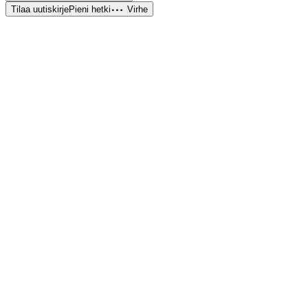
Tilaa uutiskirje
Pieni hetki
Virhe