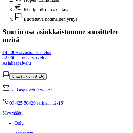
Nopeat toimitukset
Monipuoliset maksutavat
Luotettava kotimainen yritys
Suurin osa asiakkaistamme suosittelee
meitä
14 500+ sivustoarvostelua
82 000+ tuotearvostelua
Asiakaspalvelu
Chat (arkisin 9–16)
asiakaspalvelu@veke.fi
09 425 50420 (arkisin 12-16)
Myymälät
Oulu