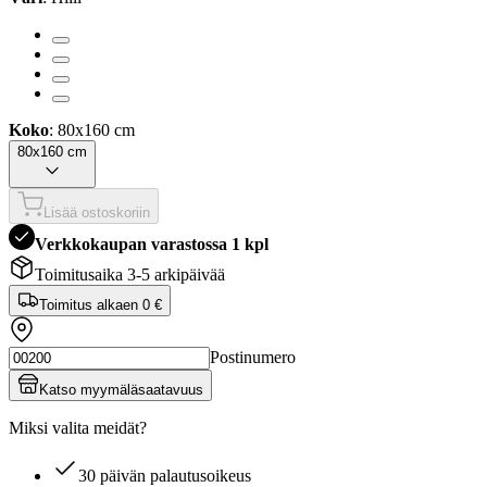
Koko
: 80x160 cm
80x160 cm
Lisää ostoskoriin
Verkkokaupan varastossa 1 kpl
Toimitusaika 3-5 arkipäivää
Toimitus alkaen
0 €
Postinumero
Katso myymäläsaatavuus
Miksi valita meidät?
30 päivän palautusoikeus