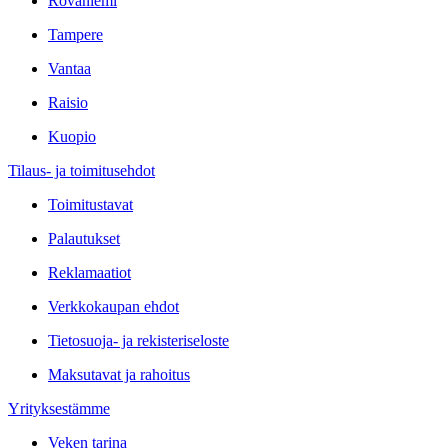
Rovaniemi
Tampere
Vantaa
Raisio
Kuopio
Tilaus- ja toimitusehdot
Toimitustavat
Palautukset
Reklamaatiot
Verkkokaupan ehdot
Tietosuoja- ja rekisteriseloste
Maksutavat ja rahoitus
Yrityksestämme
Veken tarina