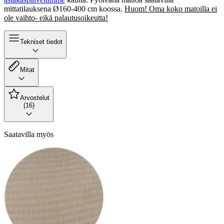
mittatilauksena Ø160-400 cm koossa.
Huom! Oma koko matoilla ei
ole vaihto- eikä palautusoikeutta!
Tekniset tiedot
Mitat
Arvostelut
(16)
Saatavilla myös