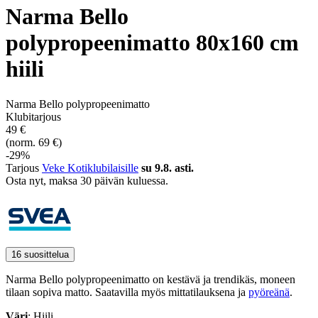
Narma Bello
polypropeenimatto 80x160 cm
hiili
Narma Bello polypropeenimatto
Klubitarjous
49 €
(norm. 69 €)
-29%
Tarjous
Veke Kotiklubilaisille
su 9.8. asti.
Osta nyt, ­maksa 30 päivän kuluessa.
16 suosittelua
Narma Bello polypropeenimatto on kestävä ja trendikäs, moneen
tilaan sopiva matto. Saatavilla myös mittatilauksena ja
pyöreänä
.
Väri
: Hiili