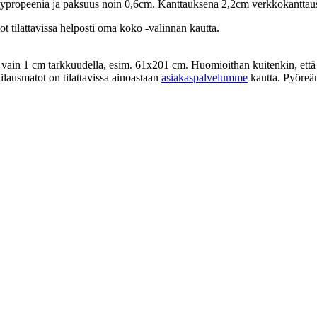
olypropeenia ja paksuus noin 0,6cm. Kanttauksena 2,2cm verkkokanttau
t tilattavissa helposti oma koko -valinnan kautta.
 vain 1 cm tarkkuudella, esim. 61x201 cm. Huomioithan kuitenkin, että 
lausmatot on tilattavissa ainoastaan
asiakaspalvelumme
kautta. Pyöreä