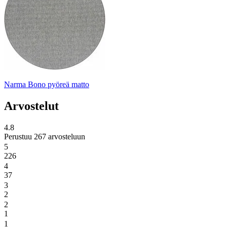
Narma Bono pyöreä matto
Arvostelut
4.8
Perustuu 267 arvosteluun
5
226
4
37
3
2
2
1
1