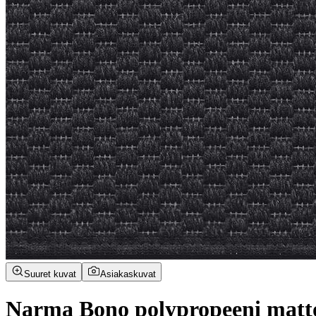
Suuret kuvat
Asiakaskuvat
Narma Bono polypropeeni matt