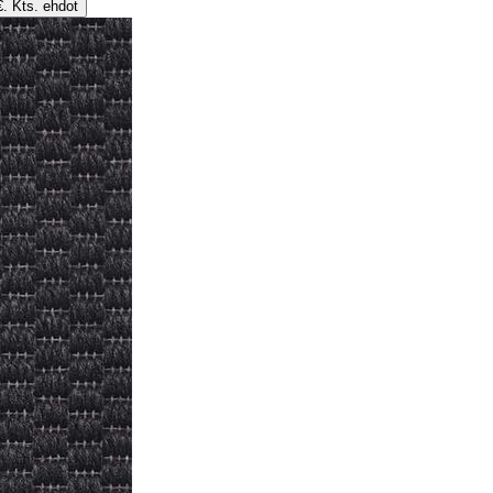
€. Kts. ehdot