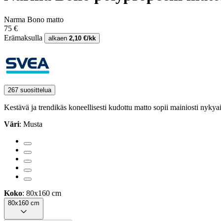
Narma Bono matto
75 €
Erämaksulla
alkaen
2,10 €/kk
267 suosittelua
Kestävä ja trendikäs koneellisesti kudottu matto sopii mainiosti nykya
Väri
: Musta
Koko
: 80x160 cm
80x160 cm