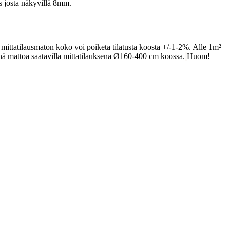
s josta näkyvillä 8mm.
mittatilausmaton koko voi poiketa tilatusta koosta +/-1-2%. Alle 1m²
nä mattoa saatavilla mittatilauksena Ø160-400 cm koossa.
Huom!