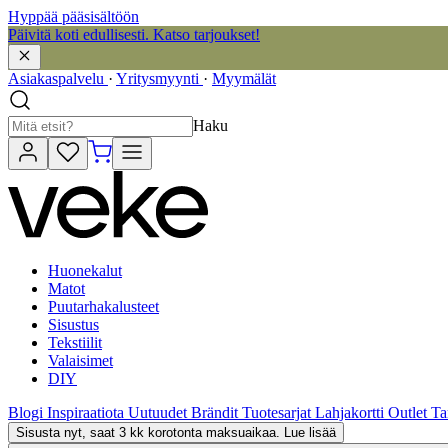
Hyppää pääsisältöön
Päivitä koti edullisesti. Katso tarjoukset!
Asiakaspalvelu
·
Yritysmyynti
·
Myymälät
Haku
Huonekalut
Matot
Puutarhakalusteet
Sisustus
Tekstiilit
Valaisimet
DIY
Blogi
Inspiraatiota
Uutuudet
Brändit
Tuotesarjat
Lahjakortti
Outlet
Ta
Sisusta nyt, saat 3 kk korotonta maksuaikaa. Lue lisää