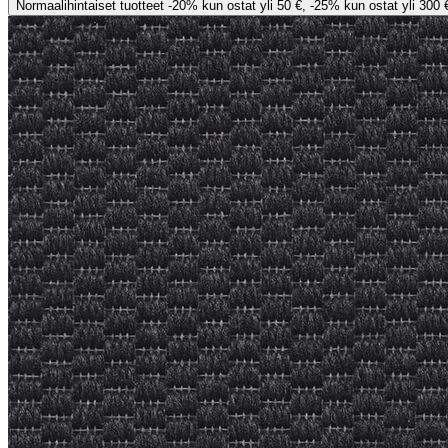
Normaalihintaiset tuotteet -20% kun ostat yli 50 €, -25% kun ostat yli 300 