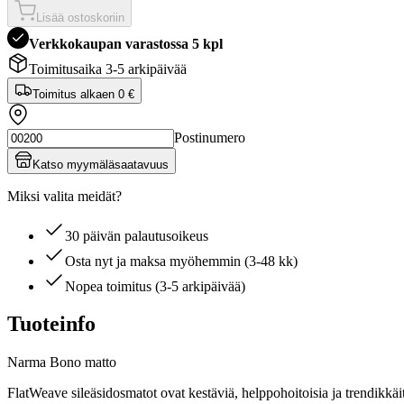
Lisää ostoskoriin
Verkkokaupan varastossa 5 kpl
Toimitusaika 3-5 arkipäivää
Toimitus alkaen
0 €
Postinumero
Katso myymäläsaatavuus
Miksi valita meidät?
30 päivän palautusoikeus
Osta nyt ja maksa myöhemmin (3-48 kk)
Nopea toimitus (3-5 arkipäivää)
Tuoteinfo
Narma Bono matto
FlatWeave sileäsidosmatot ovat kestäviä, helppohoitoisia ja trendikkäitä