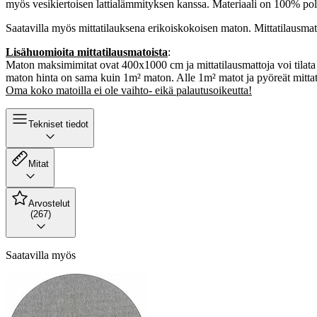
myös vesikiertoisen lattialämmityksen kanssa. Materiaali on 100% p
Saatavilla myös mittatilauksena erikoiskokoisen maton. Mittatilausmato
Lisähuomioita mittatilausmatoista
:
Maton maksimimitat ovat 400x1000 cm ja mittatilausmattoja voi tilata
maton hinta on sama kuin 1m² maton. Alle 1m² matot ja pyöreät mittati
Oma koko matoilla ei ole vaihto- eikä palautusoikeutta!
Tekniset tiedot
Mitat
Arvostelut
(267)
Saatavilla myös