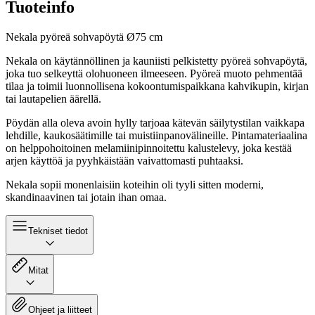
Tuoteinfo
Nekala pyöreä sohvapöytä Ø75 cm
Nekala on käytännöllinen ja kauniisti pelkistetty pyöreä sohvapöytä,
joka tuo selkeyttä olohuoneen ilmeeseen. Pyöreä muoto pehmentää
tilaa ja toimii luonnollisena kokoontumispaikkana kahvikupin, kirjan
tai lautapelien äärellä.
Pöydän alla oleva avoin hylly tarjoaa kätevän säilytystilan vaikkapa
lehdille, kaukosäätimille tai muistiinpanovälineille. Pintamateriaalina
on helppohoitoinen melamiinipinnoitettu kalustelevy, joka kestää
arjen käyttöä ja pyyhkäistään vaivattomasti puhtaaksi.
Nekala sopii monenlaisiin koteihin oli tyyli sitten moderni,
skandinaavinen tai jotain ihan omaa.
Tekniset tiedot
Mitat
Ohjeet ja liitteet