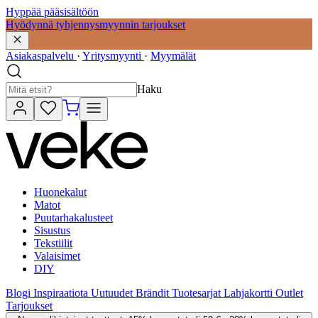
Hyppää pääsisältöön
Hyödynnä tyhjennysmyynnin tarjoukset
Asiakaspalvelu
·
Yritysmyynti
·
Myymälät
Haku
Huonekalut
Matot
Puutarhakalusteet
Sisustus
Tekstiilit
Valaisimet
DIY
Blogi
Inspiraatiota
Uutuudet
Brändit
Tuotesarjat
Lahjakortti
Outlet
Tarjoukset