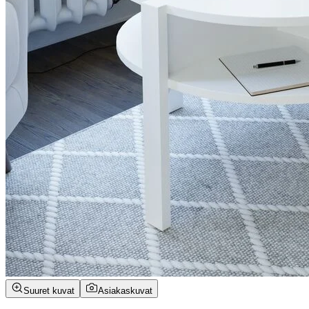
Suuret kuvat
Asiakaskuvat