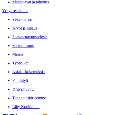
Maksutavat ja rahoitus
Yrityksestämme
Veken tarina
Arvot ja lupaus
Saavutettavuusseloste
Vastuullisuus
Meistä
Työpaikat
Asiakaskokemuksia
Yhteistyö
Yritysmyynti
Tilaa uutiskirjeemme
Liity Kotiklubiin