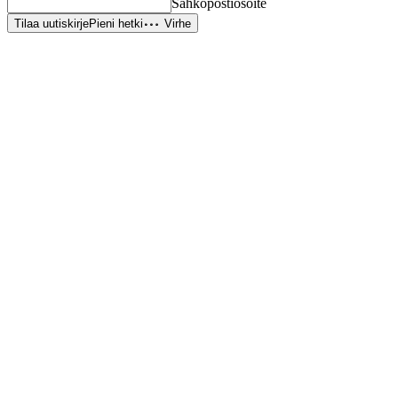
Sähköpostiosoite
Tilaa uutiskirje
Pieni hetki
Virhe