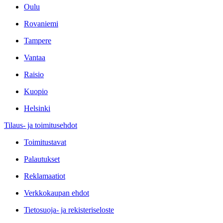
Oulu
Rovaniemi
Tampere
Vantaa
Raisio
Kuopio
Helsinki
Tilaus- ja toimitusehdot
Toimitustavat
Palautukset
Reklamaatiot
Verkkokaupan ehdot
Tietosuoja- ja rekisteriseloste