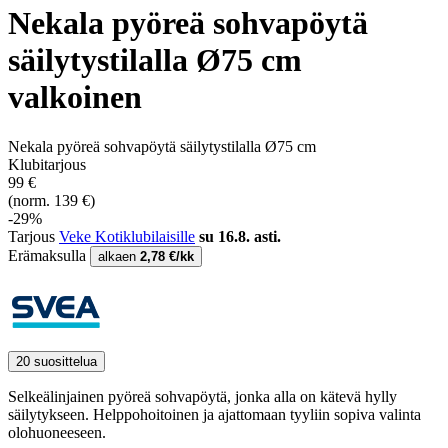
Nekala pyöreä sohvapöytä
säilytystilalla Ø75 cm
valkoinen
Nekala pyöreä sohvapöytä säilytystilalla Ø75 cm
Klubitarjous
99 €
(norm. 139 €)
-29%
Tarjous
Veke Kotiklubilaisille
su 16.8. asti.
Erämaksulla
alkaen
2,78 €/kk
20 suosittelua
Selkeälinjainen pyöreä sohvapöytä, jonka alla on kätevä hylly
säilytykseen. Helppohoitoinen ja ajattomaan tyyliin sopiva valinta
olohuoneeseen.