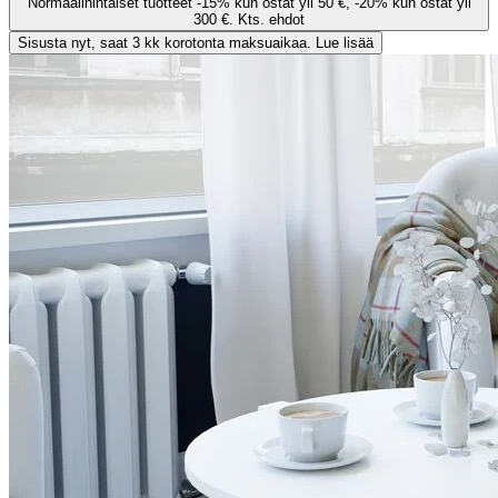
Normaalihintaiset tuotteet -15% kun ostat yli 50 €, -20% kun ostat yli
300 €. Kts. ehdot
Sisusta nyt, saat 3 kk korotonta maksuaikaa. Lue lisää