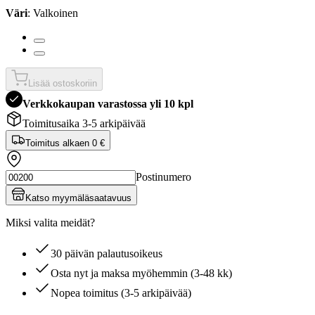
Väri
: Valkoinen
Lisää ostoskoriin
Verkkokaupan varastossa yli 10 kpl
Toimitusaika 3-5 arkipäivää
Toimitus alkaen
0 €
Postinumero
Katso myymäläsaatavuus
Miksi valita meidät?
30 päivän palautusoikeus
Osta nyt ja maksa myöhemmin (3-48 kk)
Nopea toimitus (3-5 arkipäivää)