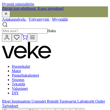
Hyppää pääsisältöön
Päivitä koti edullisesti. Katso tarjoukset!
Asiakaspalvelu
·
Yritysmyynti
·
Myymälät
Haku
Huonekalut
Matot
Puutarhakalusteet
Sisustus
Tekstiilit
Valaisimet
DIY
Blogi
Inspiraatiota
Uutuudet
Brändit
Tuotesarjat
Lahjakortti
Outlet
Tarjoukset