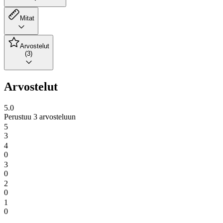
Mitat
Arvostelut
(3)
Arvostelut
5.0
Perustuu 3 arvosteluun
5
3
4
0
3
0
2
0
1
0