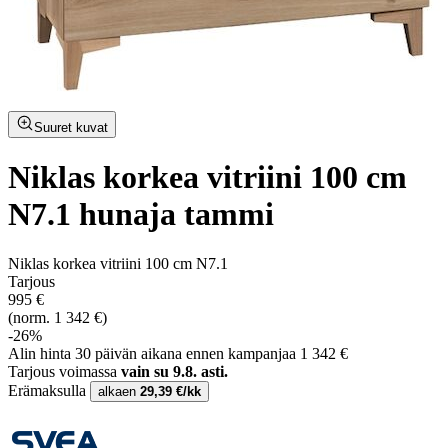
Suuret kuvat
Niklas korkea vitriini 100 cm
N7.1 hunaja tammi
Niklas korkea vitriini 100 cm N7.1
Tarjous
995 €
(norm. 1 342 €)
-26%
Alin hinta 30 päivän aikana ennen kampanjaa 1 342 €
Tarjous voimassa
vain su 9.8. asti.
Erämaksulla
alkaen
29,39 €/kk