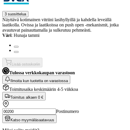
3 suosittelua
Näyttävä kotimainen vitriini lasihyllyillä ja kahdella leveällä
laatikolla. Ovissa ja laatikoissa on push open -mekanismit, jotka
avautuvat painauttamalla ja sulkeutuu pehmeästi.
Väri
: Hunaja tammi
Lisää ostoskoriin
Tulossa verkkokaupan varastoon
Ilmoita kun tuotetta on varastossa
Toimitusaika keskimäärin 4-5 viikkoa
Toimitus alkaen
0 €
Postinumero
Katso myymäläsaatavuus