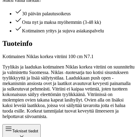
Miksi valita meidät?
30 päivän palautusoikeus
Osta nyt ja maksa myöhemmin (3-48 kk)
Kotimainen yritys ja sujuva asiakaspalvelu
Tuoteinfo
Kotimainen Niklas korkea vitriini 100 cm N7.1
Tyylikäs ja laadukas kotimainen Niklas korkea vitriini on suunniteltu
ja valmistettu Suomessa. Niklas -tuotesarja tuo kotisi sisustukseen
tyylikkyyttä ja lisää säilytystilaa. Laadukkaan push open -
mekanismin ansiosta ovet ja laatikot avautuvat kevyesti painamalla
ja sulkeutuvat pehmeästi. Vitriini ei kaipaa vetimiä, joten tuotteen
kokonaisuus säilyy eleettömän tyylikkäänä. Vitriinissä on
molempien ovien takana kapeat lasihyllyt. Ovien alla on lisäksi
kaksi leveää laatikkoa, joissa voi säilyttää tavaroita joita ei halua
tuoda esille. Korkeat tammijalat tuovat keveyttä ilmeeseen ja
helpottavat siivoamista.
Tekniset tiedot