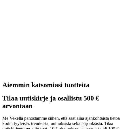
Aiemmin katsomiasi tuotteita
Tilaa uutiskirje ja osallistu 500 €
arvontaan
Me Vekellä panostamme siihen, että saat aina ajankohtaista tietoa
kodin tyyleistä, trendeistä, uutuuksista sekä tarjouksista. Tilaa
uutiskirjeemme, niin saat -10 € alennuksen seuraavasta yli 100 €