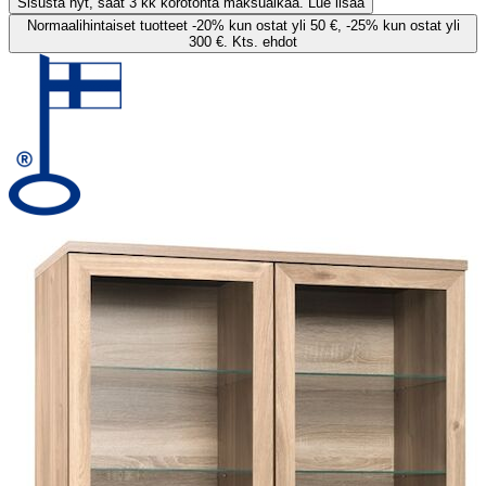
Sisusta nyt, saat 3 kk korotonta maksuaikaa. Lue lisää
Normaalihintaiset tuotteet -20% kun ostat yli 50 €, -25% kun ostat yli
300 €. Kts. ehdot