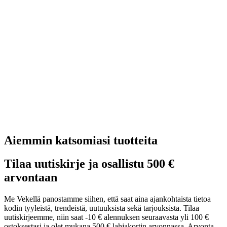
Aiemmin katsomiasi tuotteita
Tilaa uutiskirje ja osallistu 500 €
arvontaan
Me Vekellä panostamme siihen, että saat aina ajankohtaista tietoa
kodin tyyleistä, trendeistä, uutuuksista sekä tarjouksista. Tilaa
uutiskirjeemme, niin saat -10 € alennuksen seuraavasta yli 100 €
ostoksestasi ja olet mukana 500 € lahjakortin arvonnassa. Arvonta