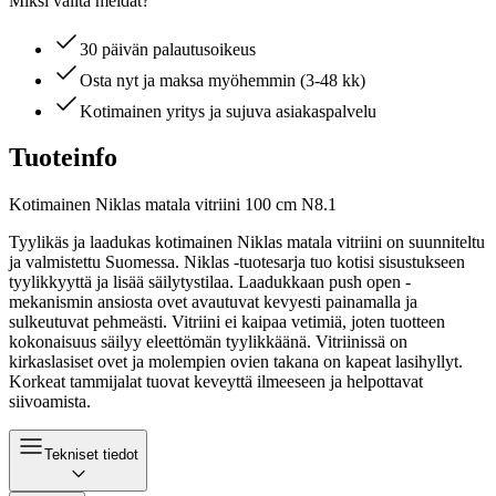
Miksi valita meidät?
30 päivän palautusoikeus
Osta nyt ja maksa myöhemmin (3-48 kk)
Kotimainen yritys ja sujuva asiakaspalvelu
Tuoteinfo
Kotimainen Niklas matala vitriini 100 cm N8.1
Tyylikäs ja laadukas kotimainen Niklas matala vitriini on suunniteltu
ja valmistettu Suomessa. Niklas -tuotesarja tuo kotisi sisustukseen
tyylikkyyttä ja lisää säilytystilaa. Laadukkaan push open -
mekanismin ansiosta ovet avautuvat kevyesti painamalla ja
sulkeutuvat pehmeästi. Vitriini ei kaipaa vetimiä, joten tuotteen
kokonaisuus säilyy eleettömän tyylikkäänä. Vitriinissä on
kirkaslasiset ovet ja molempien ovien takana on kapeat lasihyllyt.
Korkeat tammijalat tuovat keveyttä ilmeeseen ja helpottavat
siivoamista.
Tekniset tiedot