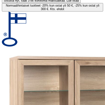
Sisusta nyt, saat 3 kk korotonta maksuaikaa. Lue lisää
Normaalihintaiset tuotteet -20% kun ostat yli 50 €, -25% kun ostat yli
300 €. Kts. ehdot