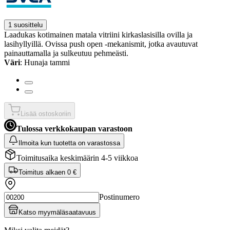
1 suosittelu
Laadukas kotimainen matala vitriini kirkaslasisilla ovilla ja
lasihyllyillä. Ovissa push open -mekanismit, jotka avautuvat
painauttamalla ja sulkeutuu pehmeästi.
Väri
: Hunaja tammi
Lisää ostoskoriin
Tulossa verkkokaupan varastoon
Ilmoita kun tuotetta on varastossa
Toimitusaika keskimäärin 4-5 viikkoa
Toimitus alkaen
0 €
Postinumero
Katso myymäläsaatavuus