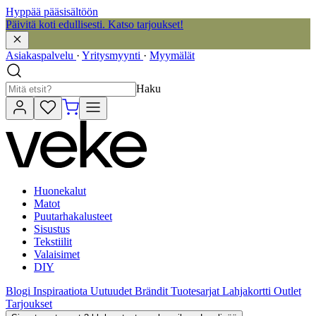
Hyppää pääsisältöön
Päivitä koti edullisesti. Katso tarjoukset!
Asiakaspalvelu
·
Yritysmyynti
·
Myymälät
Haku
Huonekalut
Matot
Puutarhakalusteet
Sisustus
Tekstiilit
Valaisimet
DIY
Blogi
Inspiraatiota
Uutuudet
Brändit
Tuotesarjat
Lahjakortti
Outlet
Tarjoukset