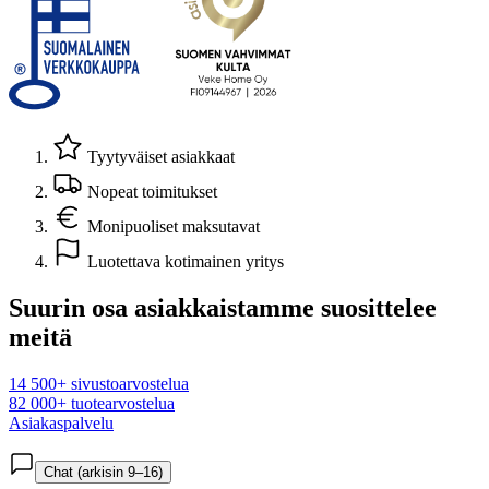
Tyytyväiset asiakkaat
Nopeat toimitukset
Monipuoliset maksutavat
Luotettava kotimainen yritys
Suurin osa asiakkaistamme suosittelee
meitä
14 500+ sivustoarvostelua
82 000+ tuotearvostelua
Asiakaspalvelu
Chat (arkisin 9–16)