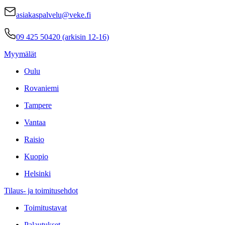
asiakaspalvelu@veke.fi
09 425 50420 (arkisin 12-16)
Myymälät
Oulu
Rovaniemi
Tampere
Vantaa
Raisio
Kuopio
Helsinki
Tilaus- ja toimitusehdot
Toimitustavat
Palautukset