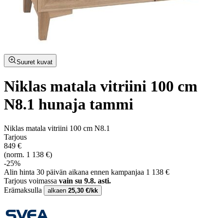
Suuret kuvat
Niklas matala vitriini 100 cm
N8.1 hunaja tammi
Niklas matala vitriini 100 cm N8.1
Tarjous
849 €
(norm. 1 138 €)
-25%
Alin hinta 30 päivän aikana ennen kampanjaa 1 138 €
Tarjous voimassa
vain su 9.8. asti.
Erämaksulla
alkaen
25,30 €/kk