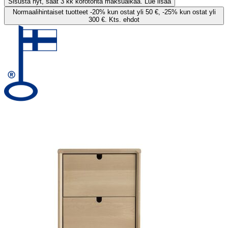
Sisusta nyt, saat 3 kk korotonta maksuaikaa. Lue lisää
Normaalihintaiset tuotteet -20% kun ostat yli 50 €, -25% kun ostat yli
300 €. Kts. ehdot