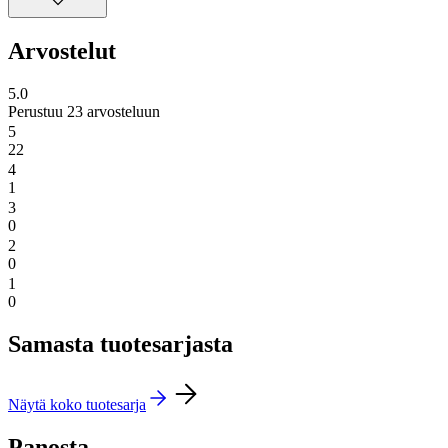
Arvostelut
5.0
Perustuu 23 arvosteluun
5
22
4
1
3
0
2
0
1
0
Samasta tuotesarjasta
Näytä koko tuotesarja
Panosta