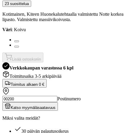
23 suosittelua
Kotimainen, Kiteen Huonekalutehtaalla valmistettu Notte korkea
lipasto. Valmistettu massiivikoivusta.
Väri
: Koivu
Lisää ostoskoriin
Verkkokaupan varastossa 6 kpl
Toimitusaika 3-5 arkipäivää
Toimitus alkaen
0 €
Postinumero
Katso myymäläsaatavuus
Miksi valita meidät?
30 päivän palautusoikeus