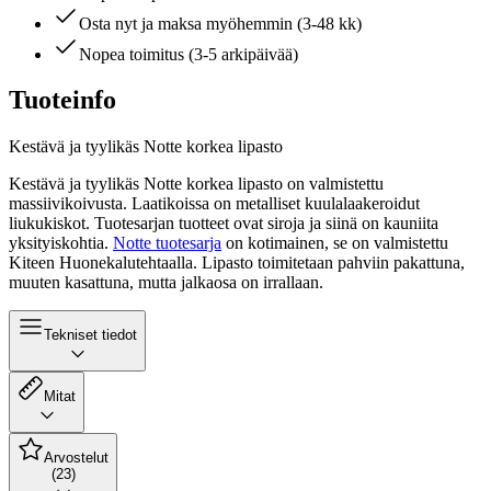
Osta nyt ja maksa myöhemmin (3-48 kk)
Nopea toimitus (3-5 arkipäivää)
Tuoteinfo
Kestävä ja tyylikäs Notte korkea lipasto
Kestävä ja tyylikäs Notte korkea lipasto on valmistettu
massiivikoivusta. Laatikoissa on metalliset kuulalaakeroidut
liukukiskot. Tuotesarjan tuotteet ovat siroja ja siinä on kauniita
yksityiskohtia.
Notte tuotesarja
on kotimainen, se on valmistettu
Kiteen Huonekalutehtaalla. Lipasto toimitetaan pahviin pakattuna,
muuten kasattuna, mutta jalkaosa on irrallaan.
Tekniset tiedot
Mitat
Arvostelut
(23)