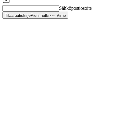
Sähköpostiosoite
Tilaa uutiskirje
Pieni hetki
Virhe