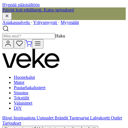
Hyppää pääsisältöön
Päivitä koti edullisesti. Katso tarjoukset!
Asiakaspalvelu
·
Yritysmyynti
·
Myymälät
Haku
Huonekalut
Matot
Puutarhakalusteet
Sisustus
Tekstiilit
Valaisimet
DIY
Blogi
Inspiraatiota
Uutuudet
Brändit
Tuotesarjat
Lahjakortti
Outlet
Tarjoukset