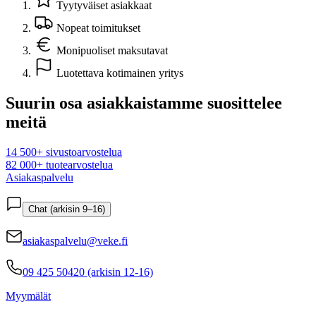
Tyytyväiset asiakkaat
Nopeat toimitukset
Monipuoliset maksutavat
Luotettava kotimainen yritys
Suurin osa asiakkaistamme suosittelee
meitä
14 500+ sivustoarvostelua
82 000+ tuotearvostelua
Asiakaspalvelu
Chat (arkisin 9–16)
asiakaspalvelu@veke.fi
09 425 50420 (arkisin 12-16)
Myymälät