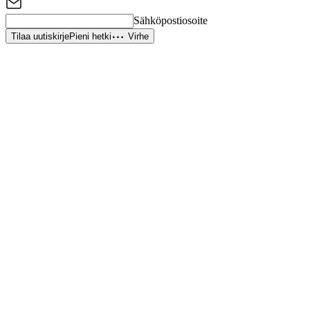
Sähköpostiosoite
Tilaa uutiskirje
Pieni hetki
Virhe