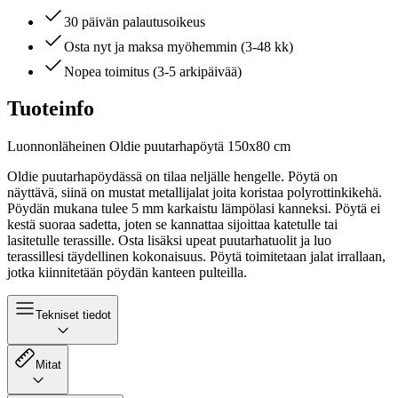
30 päivän palautusoikeus
Osta nyt ja maksa myöhemmin (3-48 kk)
Nopea toimitus (3-5 arkipäivää)
Tuoteinfo
Luonnonläheinen Oldie puutarhapöytä 150x80 cm
Oldie puutarhapöydässä on tilaa neljälle hengelle. Pöytä on
näyttävä, siinä on mustat metallijalat joita koristaa polyrottinkikehä.
Pöydän mukana tulee 5 mm karkaistu lämpölasi kanneksi. Pöytä ei
kestä suoraa sadetta, joten se kannattaa sijoittaa katetulle tai
lasitetulle terassille. Osta lisäksi upeat puutarhatuolit ja luo
terassillesi täydellinen kokonaisuus. Pöytä toimitetaan jalat irrallaan,
jotka kiinnitetään pöydän kanteen pulteilla.
Tekniset tiedot
Mitat