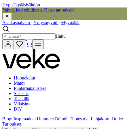
Hyppää pääsisältöön
Päivitä koti edullisesti. Katso tarjoukset!
Asiakaspalvelu
·
Yritysmyynti
·
Myymälät
Haku
Huonekalut
Matot
Puutarhakalusteet
Sisustus
Tekstiilit
Valaisimet
DIY
Blogi
Inspiraatiota
Uutuudet
Brändit
Tuotesarjat
Lahjakortti
Outlet
Tarjoukset