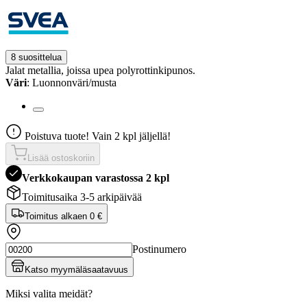
8 suosittelua
Jalat metallia, joissa upea polyrottinkipunos.
Väri
: Luonnonväri/musta
Poistuva tuote! Vain 2 kpl jäljellä!
Lisää ostoskoriin
Verkkokaupan varastossa 2 kpl
Toimitusaika 3-5 arkipäivää
Toimitus alkaen
0 €
Postinumero
Katso myymäläsaatavuus
Miksi valita meidät?