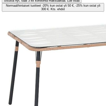
Sisusta nyt, saat 3 kk korotonta maksuaikaa. Lue lisää
Normaalihintaiset tuotteet -20% kun ostat yli 50 €, -25% kun ostat yli
300 €. Kts. ehdot