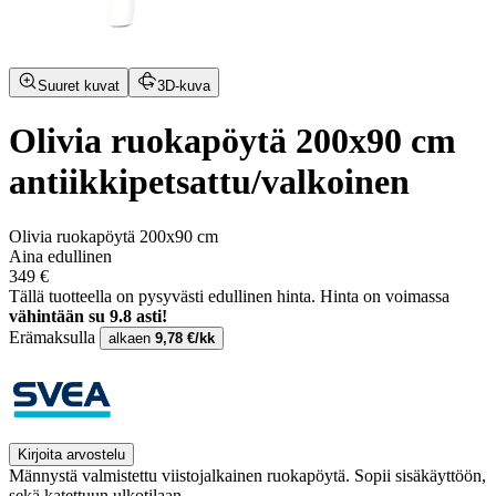
Suuret kuvat
3D-kuva
Olivia ruokapöytä 200x90 cm
antiikkipetsattu/valkoinen
Olivia ruokapöytä 200x90 cm
Aina edullinen
349 €
Tällä tuotteella on pysyvästi edullinen hinta.
Hinta on voimassa
vähintään su 9.8 asti!
Erämaksulla
alkaen
9,78 €/kk
Kirjoita arvostelu
Männystä valmistettu viistojalkainen ruokapöytä. Sopii sisäkäyttöön,
sekä katettuun ulkotilaan.