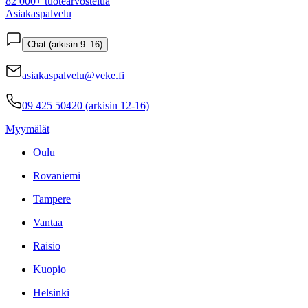
82 000+ tuotearvostelua
Asiakaspalvelu
Chat (arkisin 9–16)
asiakaspalvelu@veke.fi
09 425 50420 (arkisin 12-16)
Myymälät
Oulu
Rovaniemi
Tampere
Vantaa
Raisio
Kuopio
Helsinki