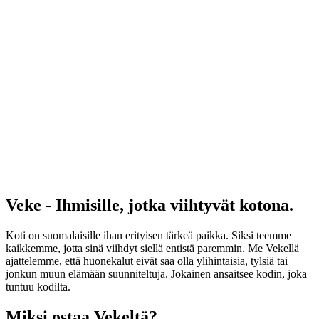
Veke - Ihmisille, jotka viihtyvät kotona.
Koti on suomalaisille ihan erityisen tärkeä paikka. Siksi teemme
kaikkemme, jotta sinä viihdyt siellä entistä paremmin. Me Vekellä
ajattelemme, että huonekalut eivät saa olla ylihintaisia, tylsiä tai
jonkun muun elämään suunniteltuja. Jokainen ansaitsee kodin, joka
tuntuu kodilta.
Miksi ostaa Vekeltä?