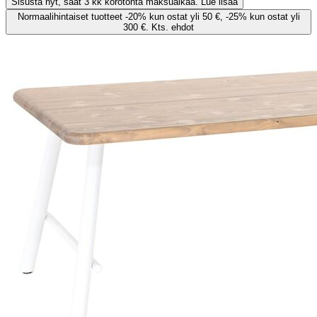
Sisusta nyt, saat 3 kk korotonta maksuaikaa. Lue lisää
Normaalihintaiset tuotteet -20% kun ostat yli 50 €, -25% kun ostat yli
300 €. Kts. ehdot