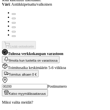
Väri
: Antiikkipetsattu/valkoinen
Lisää ostoskoriin
Tulossa verkkokaupan varastoon
Ilmoita kun tuotetta on varastossa
Toimitusaika keskimäärin 5-6 viikkoa
Toimitus alkaen
0 €
Postinumero
Katso myymäläsaatavuus
Miksi valita meidät?