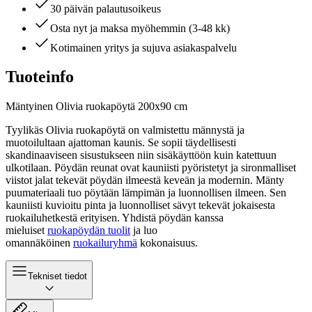
30 päivän palautusoikeus
Osta nyt ja maksa myöhemmin (3-48 kk)
Kotimainen yritys ja sujuva asiakaspalvelu
Tuoteinfo
Mäntyinen Olivia ruokapöytä 200x90 cm
Tyylikäs Olivia ruokapöytä on valmistettu männystä ja
muotoilultaan ajattoman kaunis. Se sopii täydellisesti
skandinaaviseen sisustukseen niin sisäkäyttöön kuin katettuun
ulkotilaan. Pöydän reunat ovat kauniisti pyöristetyt ja sironmalliset
viistot jalat tekevät pöydän ilmeestä keveän ja modernin. Mänty
puumateriaali tuo pöytään lämpimän ja luonnollisen ilmeen. Sen
kauniisti kuvioitu pinta ja luonnolliset sävyt tekevät jokaisesta
ruokailuhetkestä erityisen. Yhdistä pöydän kanssa
mieluiset
ruokapöydän tuolit
ja luo
omannäköinen
ruokailuryhmä
kokonaisuus.
Tekniset tiedot