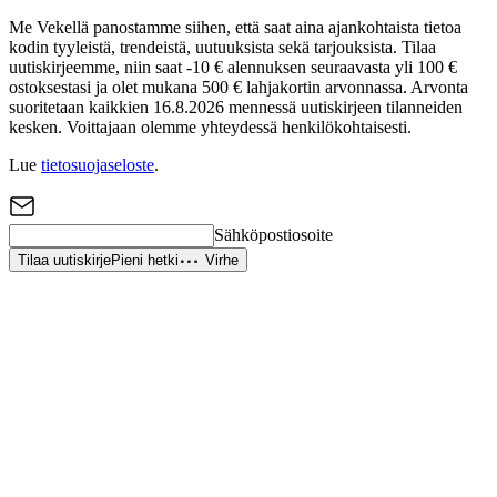
Me Vekellä panostamme siihen, että saat aina ajankohtaista tietoa
kodin tyyleistä, trendeistä, uutuuksista sekä tarjouksista. Tilaa
uutiskirjeemme, niin saat -10 € alennuksen seuraavasta yli 100 €
ostoksestasi ja olet mukana 500 € lahjakortin arvonnassa. Arvonta
suoritetaan kaikkien 16.8.2026 mennessä uutiskirjeen tilanneiden
kesken. Voittajaan olemme yhteydessä henkilökohtaisesti.
Lue
tietosuojaseloste
.
Sähköpostiosoite
Tilaa uutiskirje
Pieni hetki
Virhe