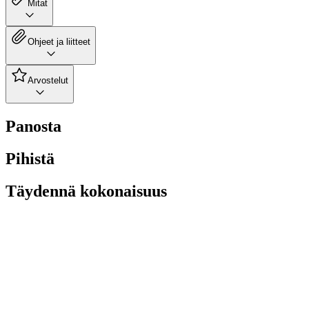
Mitat
Ohjeet ja liitteet
Arvostelut
Panosta
Pihistä
Täydennä kokonaisuus