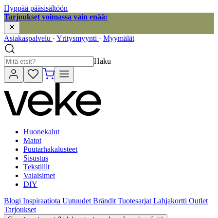
Hyppää pääsisältöön
Tarjoukset voimassa vain enää:
Asiakaspalvelu
·
Yritysmyynti
·
Myymälät
Haku
Huonekalut
Matot
Puutarhakalusteet
Sisustus
Tekstiilit
Valaisimet
DIY
Blogi
Inspiraatiota
Uutuudet
Brändit
Tuotesarjat
Lahjakortti
Outlet
Tarjoukset