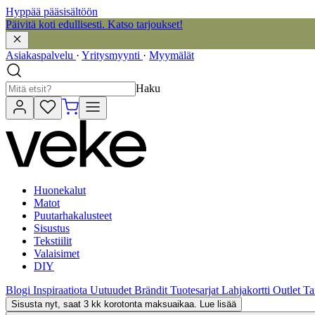
Hyppää pääsisältöön
Päivitä koti edullisesti. Katso tarjoukset!
Asiakaspalvelu
·
Yritysmyynti
·
Myymälät
Haku
Huonekalut
Matot
Puutarhakalusteet
Sisustus
Tekstiilit
Valaisimet
DIY
Blogi
Inspiraatiota
Uutuudet
Brändit
Tuotesarjat
Lahjakortti
Outlet
Ta
Sisusta nyt, saat 3 kk korotonta maksuaikaa. Lue lisää