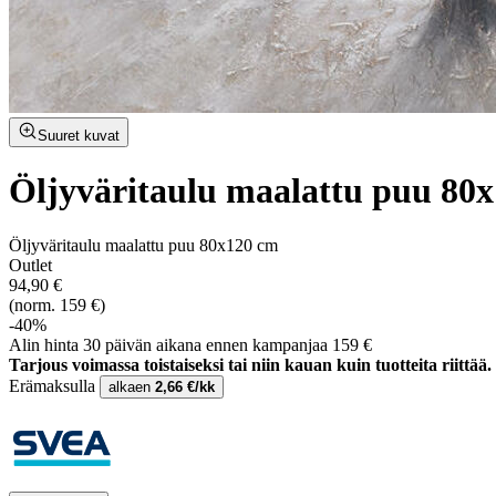
Suuret kuvat
Öljyväritaulu maalattu puu 80
Öljyväritaulu maalattu puu 80x120 cm
Outlet
94,90 €
(norm. 159 €)
-40%
Alin hinta 30 päivän aikana ennen kampanjaa 159 €
Tarjous voimassa toistaiseksi tai niin kauan kuin tuotteita riittää.
Erämaksulla
alkaen
2,66 €/kk