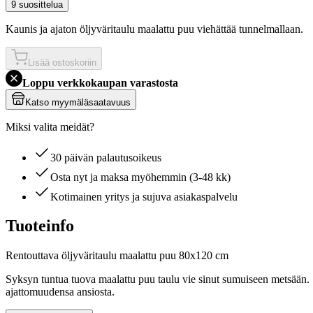
9 suosittelua
Kaunis ja ajaton öljyväritaulu maalattu puu viehättää tunnelmallaan.
Lisää ostoskoriin
Loppu verkkokaupan varastosta
Katso myymäläsaatavuus
Miksi valita meidät?
30 päivän palautusoikeus
Osta nyt ja maksa myöhemmin (3-48 kk)
Kotimainen yritys ja sujuva asiakaspalvelu
Tuoteinfo
Rentouttava öljyväritaulu maalattu puu 80x120 cm
Syksyn tuntua tuova maalattu puu taulu vie sinut sumuiseen metsään. S
ajattomuudensa ansiosta.