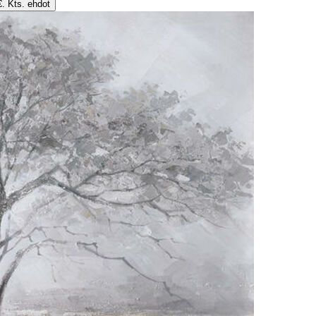
€. Kts. ehdot