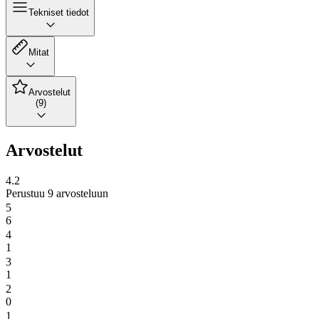
Tekniset tiedot
Mitat
Arvostelut
(9)
Arvostelut
4.2
Perustuu 9 arvosteluun
5
6
4
1
3
1
2
0
1