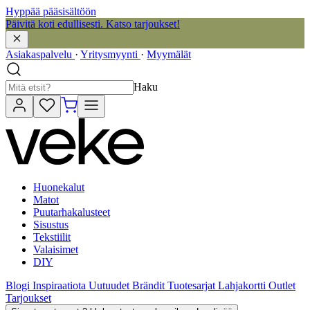
Hyppää pääsisältöön
Päivitä koti edullisesti. Katso tarjoukset!
Asiakaspalvelu
·
Yritysmyynti
·
Myymälät
Haku
Huonekalut
Matot
Puutarhakalusteet
Sisustus
Tekstiilit
Valaisimet
DIY
Blogi
Inspiraatiota
Uutuudet
Brändit
Tuotesarjat
Lahjakortti
Outlet
Tarjoukset