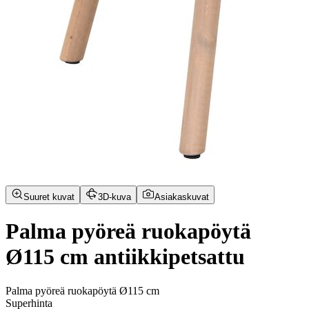
Suuret kuvat
3D-kuva
Asiakaskuvat
Palma pyöreä ruokapöytä
Ø115 cm antiikkipetsattu
Palma pyöreä ruokapöytä Ø115 cm
Superhinta