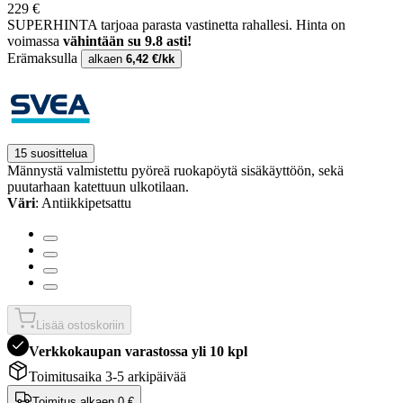
229 €
SUPERHINTA tarjoaa parasta vastinetta rahallesi.
Hinta on
voimassa
vähintään su 9.8 asti!
Erämaksulla
alkaen
6,42 €/kk
15 suosittelua
Männystä valmistettu pyöreä ruokapöytä sisäkäyttöön, sekä
puutarhaan katettuun ulkotilaan.
Väri
: Antiikkipetsattu
Lisää ostoskoriin
Verkkokaupan varastossa yli 10 kpl
Toimitusaika 3-5 arkipäivää
Toimitus alkaen
0 €