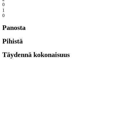
0
1
0
Panosta
Pihistä
Täydennä kokonaisuus