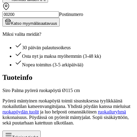
Postinumero
Katso myymäläsaatavuus
Miksi valita meidät?
30 päivän palautusoikeus
Osta nyt ja maksa myöhemmin (3-48 kk)
Nopea toimitus (3-5 arkipäivää)
Tuoteinfo
Siro Palma pyöreä ruokapöytä Ø115 cm
Pyöreä mäntyinen ruokapöytä toimii sisustuksessa tyylikkäänä
ruokailutilan katseenvangitsijana. Yhdistä pöydän kanssa mieluisat
ruokapöydän tuolit
ja luo helposti omannäköinen
ruokailuryhmä
kokonaisuus. Pöydässä on pyöreät mäntyjalat. Sopii sisäkäyttöön,
sekä puutarhaan katettuun ulkotilaan.