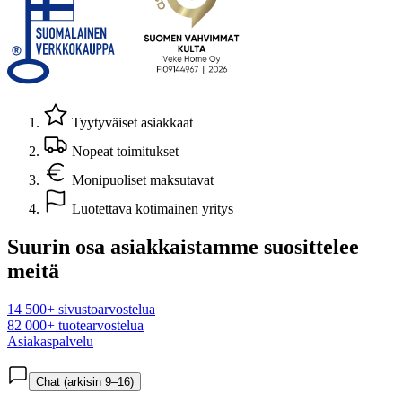
Tyytyväiset asiakkaat
Nopeat toimitukset
Monipuoliset maksutavat
Luotettava kotimainen yritys
Suurin osa asiakkaistamme suosittelee
meitä
14 500+ sivustoarvostelua
82 000+ tuotearvostelua
Asiakaspalvelu
Chat (arkisin 9–16)