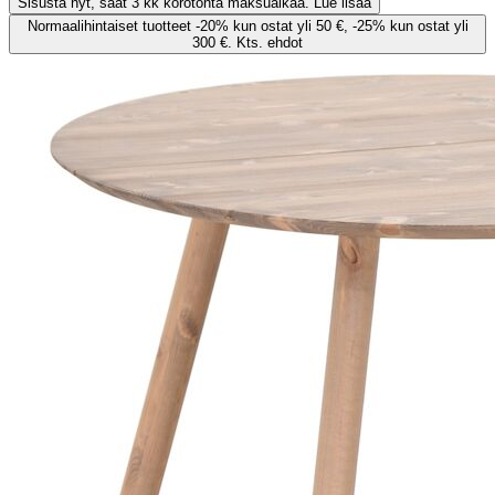
Sisusta nyt, saat 3 kk korotonta maksuaikaa. Lue lisää
Normaalihintaiset tuotteet -20% kun ostat yli 50 €, -25% kun ostat yli
300 €. Kts. ehdot