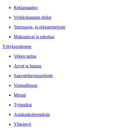
Reklamaatiot
Verkkokaupan ehdot
Tietosuoja- ja rekisteriseloste
Maksutavat ja rahoitus
Yrityksestämme
Veken tarina
Arvot ja lupaus
Saavutettavuusseloste
Vastuullisuus
Meistä
Työpaikat
Asiakaskokemuksia
Yhteistyö