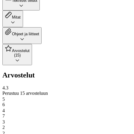
Tekniset tiedot
Mitat
Ohjeet ja liitteet
Arvostelut
(15)
Arvostelut
4.3
Perustuu 15 arvosteluun
5
6
4
7
3
2
2