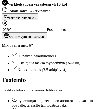
Verkkokaupan varastossa yli 10 kpl
Toimitusaika 3-5 arkipäivää
Toimitus alkaen
0 €
Postinumero
Katso myymäläsaatavuus
Miksi valita meidät?
30 päivän palautusoikeus
Osta nyt ja maksa myöhemmin (3-48 kk)
Nopea toimitus (3-5 arkipäivää)
Tuoteinfo
Tyylikäs Piha aurinkokenno lyhtyvalaisin
Pyöreälinjainen, metallinen aurinkokennovalaisin
pöydälle, terassille tai ripustettavaksi.