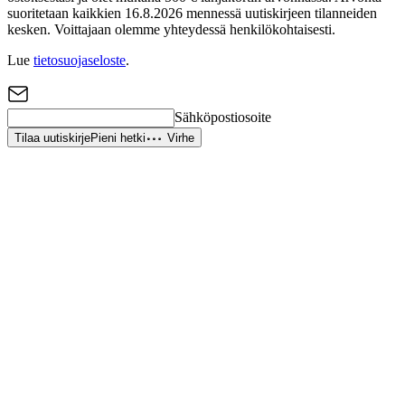
suoritetaan kaikkien 16.8.2026 mennessä uutiskirjeen tilanneiden
kesken. Voittajaan olemme yhteydessä henkilökohtaisesti.
Lue
tietosuojaseloste
.
Sähköpostiosoite
Tilaa uutiskirje
Pieni hetki
Virhe