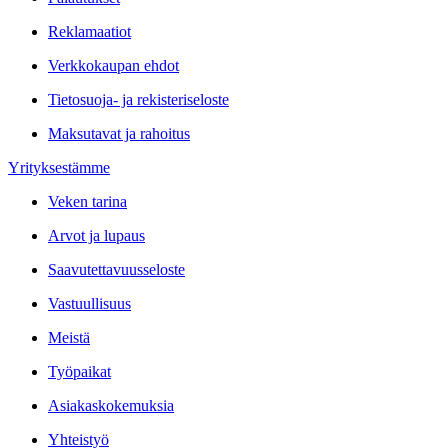
Reklamaatiot
Verkkokaupan ehdot
Tietosuoja- ja rekisteriseloste
Maksutavat ja rahoitus
Yrityksestämme
Veken tarina
Arvot ja lupaus
Saavutettavuusseloste
Vastuullisuus
Meistä
Työpaikat
Asiakaskokemuksia
Yhteistyö