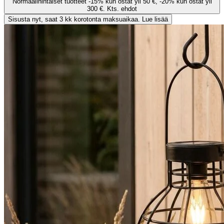
Normaalihintaiset tuotteet -15% kun ostat yli 50 €, -20% kun ostat yli
300 €. Kts. ehdot
Sisusta nyt, saat 3 kk korotonta maksuaikaa. Lue lisää