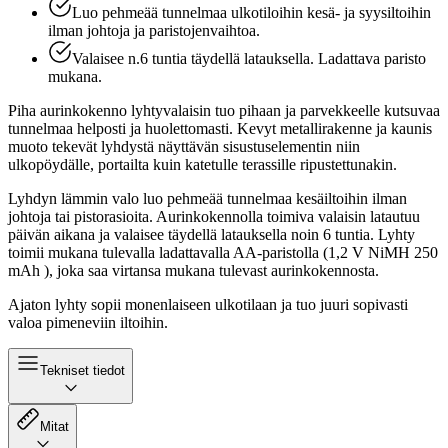
Luo pehmeää tunnelmaa ulkotiloihin kesä- ja syysiltoihin
ilman johtoja ja paristojenvaihtoa.
Valaisee n.6 tuntia täydellä latauksella. Ladattava paristo
mukana.
Piha aurinkokenno lyhtyvalaisin tuo pihaan ja parvekkeelle kutsuvaa
tunnelmaa helposti ja huolettomasti. Kevyt metallirakenne ja kaunis
muoto tekevät lyhdystä näyttävän sisustuselementin niin
ulkopöydälle, portailta kuin katetulle terassille ripustettunakin.
Lyhdyn lämmin valo luo pehmeää tunnelmaa kesäiltoihin ilman
johtoja tai pistorasioita. Aurinkokennolla toimiva valaisin latautuu
päivän aikana ja valaisee täydellä latauksella noin 6 tuntia. Lyhty
toimii mukana tulevalla ladattavalla AA-paristolla (1,2 V NiMH 250
mAh ), joka saa virtansa mukana tulevast aurinkokennosta.
Ajaton lyhty sopii monenlaiseen ulkotilaan ja tuo juuri sopivasti
valoa pimeneviin iltoihin.
Tekniset tiedot
Mitat