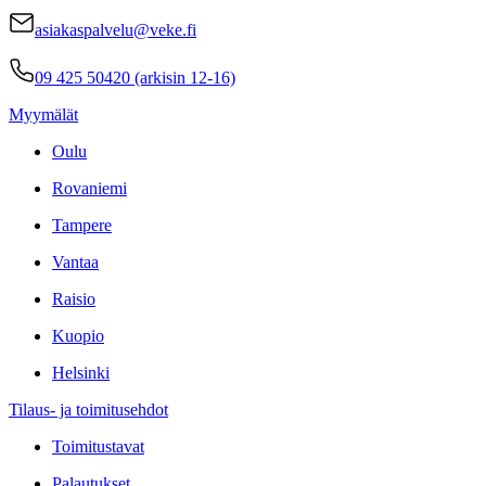
asiakaspalvelu@veke.fi
09 425 50420 (arkisin 12-16)
Myymälät
Oulu
Rovaniemi
Tampere
Vantaa
Raisio
Kuopio
Helsinki
Tilaus- ja toimitusehdot
Toimitustavat
Palautukset