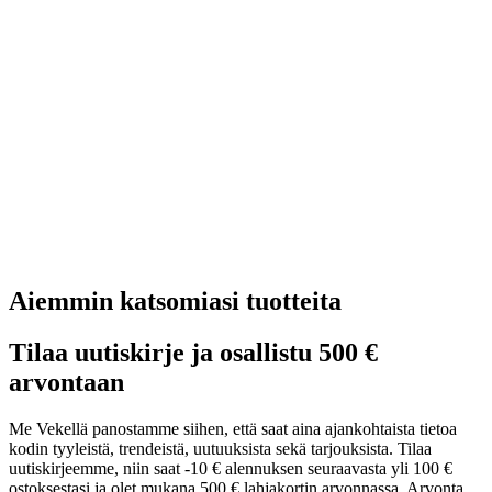
Aiemmin katsomiasi tuotteita
Tilaa uutiskirje ja osallistu 500 €
arvontaan
Me Vekellä panostamme siihen, että saat aina ajankohtaista tietoa
kodin tyyleistä, trendeistä, uutuuksista sekä tarjouksista. Tilaa
uutiskirjeemme, niin saat -10 € alennuksen seuraavasta yli 100 €
ostoksestasi ja olet mukana 500 € lahjakortin arvonnassa. Arvonta