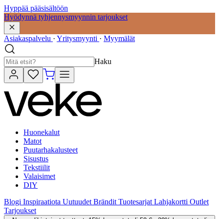
Hyppää pääsisältöön
Hyödynnä tyhjennysmyynnin tarjoukset
Asiakaspalvelu
·
Yritysmyynti
·
Myymälät
Haku
Huonekalut
Matot
Puutarhakalusteet
Sisustus
Tekstiilit
Valaisimet
DIY
Blogi
Inspiraatiota
Uutuudet
Brändit
Tuotesarjat
Lahjakortti
Outlet
Tarjoukset