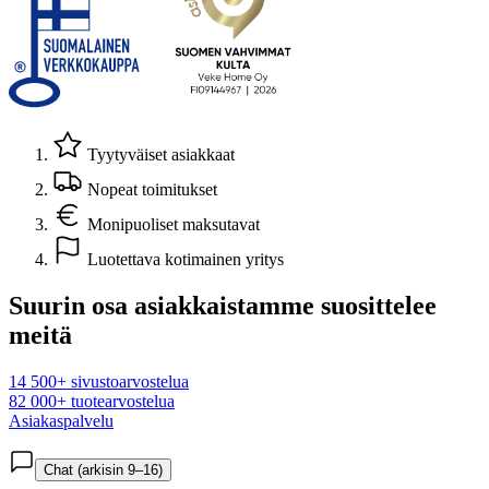
Tyytyväiset asiakkaat
Nopeat toimitukset
Monipuoliset maksutavat
Luotettava kotimainen yritys
Suurin osa asiakkaistamme suosittelee
meitä
14 500+ sivustoarvostelua
82 000+ tuotearvostelua
Asiakaspalvelu
Chat (arkisin 9–16)