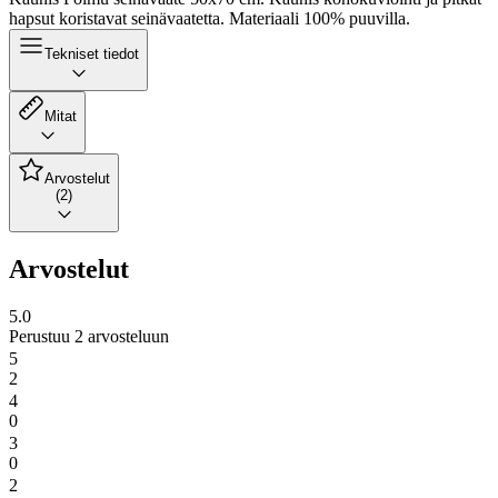
hapsut koristavat seinävaatetta. Materiaali 100% puuvilla.
Tekniset tiedot
Mitat
Arvostelut
(2)
Arvostelut
5.0
Perustuu 2 arvosteluun
5
2
4
0
3
0
2