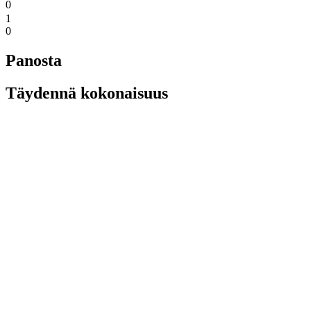
0
1
0
Panosta
Täydennä kokonaisuus