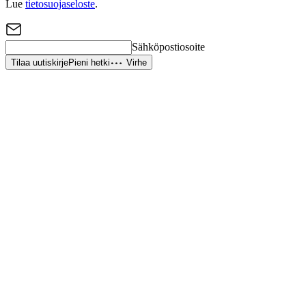
Lue
tietosuojaseloste
.
Sähköpostiosoite
Tilaa uutiskirje
Pieni hetki
Virhe