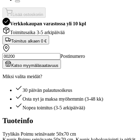
Lisää ostoskoriin
Verkkokaupan varastossa yli 10 kpl
Toimitusaika 3-5 arkipäivää
Toimitus alkaen
0 €
Postinumero
Katso myymäläsaatavuus
Miksi valita meidät?
30 päivän palautusoikeus
Osta nyt ja maksa myöhemmin (3-48 kk)
Nopea toimitus (3-5 arkipäivää)
Tuoteinfo
Tyylikäs Poimu seinävaate 50x70 cm
Kaunis Poimu seinävaate 50x70 cm. Kaunis kohokuviointi ja pitkät