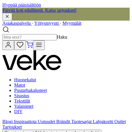
Hyppää pääsisältöön
Päivitä koti edullisesti. Katso tarjoukset!
Asiakaspalvelu
·
Yritysmyynti
·
Myymälät
Haku
Huonekalut
Matot
Puutarhakalusteet
Sisustus
Tekstiilit
Valaisimet
DIY
Blogi
Inspiraatiota
Uutuudet
Brändit
Tuotesarjat
Lahjakortti
Outlet
Tarjoukset