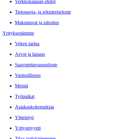
Verkkokaupan ehdot
Tietosuoja- ja rekisteriseloste
Maksutavat ja rahoitus
Yrityksestämme
Veken tarina
Arvot ja lupaus
Saavutettavuusseloste
Vastuullisuus
Meistä
Työpaikat
Asiakaskokemuksia
Yhteistyö
Yritysmyynti
Tilaa uutiskirjeemme