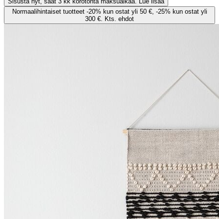
Sisusta nyt, saat 3 kk korotonta maksuaikaa. Lue lisää
Normaalihintaiset tuotteet -20% kun ostat yli 50 €, -25% kun ostat yli
300 €. Kts. ehdot