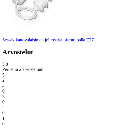
Sessak kattovalaisimen johtosarja pistotulpalla E27
Arvostelut
5.0
Perustuu 2 arvosteluun
5
2
4
0
3
0
2
0
1
0