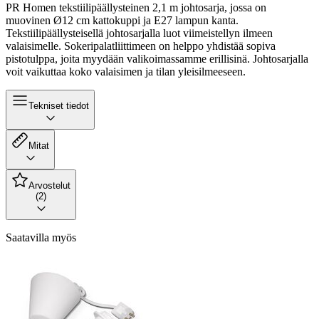
PR Homen tekstiilipäällysteinen 2,1 m johtosarja, jossa on
muovinen Ø12 cm kattokuppi ja E27 lampun kanta.
Tekstiilipäällysteisellä johtosarjalla luot viimeistellyn ilmeen
valaisimelle. Sokeripalatliittimeen on helppo yhdistää sopiva
pistotulppa, joita myydään valikoimassamme erillisinä. Johtosarjalla
voit vaikuttaa koko valaisimen ja tilan yleisilmeeseen.
Tekniset tiedot
Mitat
Arvostelut
(2)
Saatavilla myös