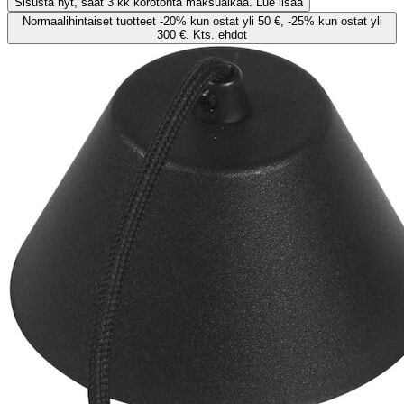
Sisusta nyt, saat 3 kk korotonta maksuaikaa. Lue lisää
Normaalihintaiset tuotteet -20% kun ostat yli 50 €, -25% kun ostat yli
300 €. Kts. ehdot