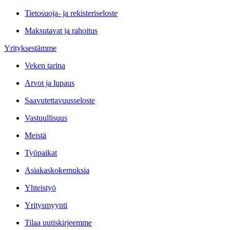
Tietosuoja- ja rekisteriseloste
Maksutavat ja rahoitus
Yrityksestämme
Veken tarina
Arvot ja lupaus
Saavutettavuusseloste
Vastuullisuus
Meistä
Työpaikat
Asiakaskokemuksia
Yhteistyö
Yritysmyynti
Tilaa uutiskirjeemme