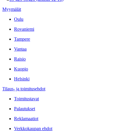
Myymälät
Oulu
Rovaniemi
Tampere
Vantaa
Raisio
Kuopio
Helsinki
Tilaus- ja toimitusehdot
Toimitustavat
Palautukset
Reklamaatiot
Verkkokaupan ehdot