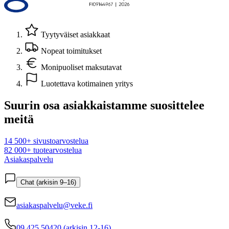
Tyytyväiset asiakkaat
Nopeat toimitukset
Monipuoliset maksutavat
Luotettava kotimainen yritys
Suurin osa asiakkaistamme suosittelee
meitä
14 500+ sivustoarvostelua
82 000+ tuotearvostelua
Asiakaspalvelu
Chat (arkisin 9–16)
asiakaspalvelu@veke.fi
09 425 50420 (arkisin 12-16)