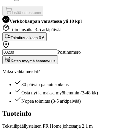
Lisää ostoskoriin
Verkkokaupan varastossa yli 10 kpl
Toimitusaika 3-5 arkipäivää
Toimitus alkaen
0 €
Postinumero
Katso myymäläsaatavuus
Miksi valita meidät?
30 päivän palautusoikeus
Osta nyt ja maksa myöhemmin (3-48 kk)
Nopea toimitus (3-5 arkipäivää)
Tuoteinfo
Tekstiilipäällysteinen PR Home johtosarja 2,1 m