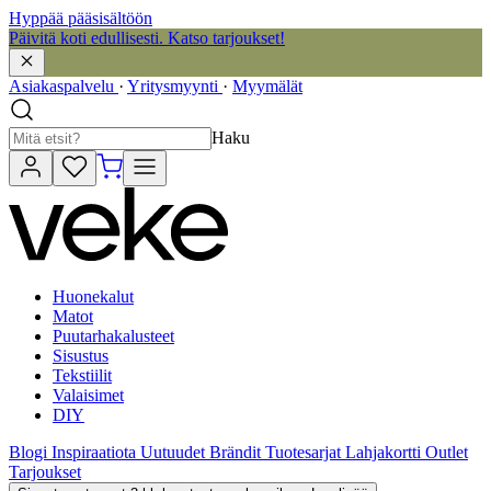
Hyppää pääsisältöön
Päivitä koti edullisesti. Katso tarjoukset!
Asiakaspalvelu
·
Yritysmyynti
·
Myymälät
Haku
Huonekalut
Matot
Puutarhakalusteet
Sisustus
Tekstiilit
Valaisimet
DIY
Blogi
Inspiraatiota
Uutuudet
Brändit
Tuotesarjat
Lahjakortti
Outlet
Tarjoukset