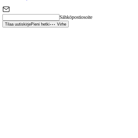
Sähköpostiosoite
Tilaa uutiskirje
Pieni hetki
Virhe