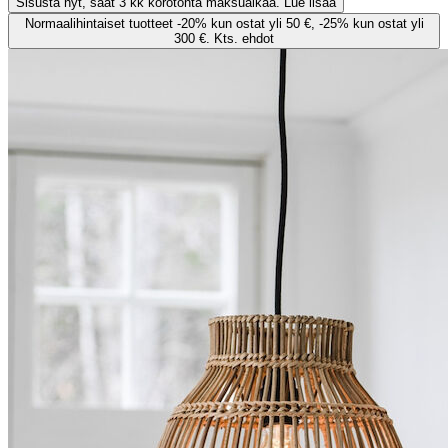
Sisusta nyt, saat 3 kk korotonta maksuaikaa. Lue lisää
Normaalihintaiset tuotteet -20% kun ostat yli 50 €, -25% kun ostat yli
300 €. Kts. ehdot