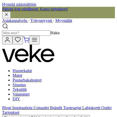
Hyppää pääsisältöön
Päivitä koti edullisesti. Katso tarjoukset!
Asiakaspalvelu
·
Yritysmyynti
·
Myymälät
Haku
Huonekalut
Matot
Puutarhakalusteet
Sisustus
Tekstiilit
Valaisimet
DIY
Blogi
Inspiraatiota
Uutuudet
Brändit
Tuotesarjat
Lahjakortti
Outlet
Tarjoukset