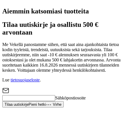
Aiemmin katsomiasi tuotteita
Tilaa uutiskirje ja osallistu 500 €
arvontaan
Me Vekellä panostamme siihen, että saat aina ajankohtaista tietoa
kodin tyyleistä, trendeistä, uutuuksista sekä tarjouksista. Tilaa
uutiskirjeemme, niin saat -10 € alennuksen seuraavasta yli 100 €
ostoksestasi ja olet mukana 500 € lahjakortin arvonnassa. Arvonta
suoritetaan kaikkien 16.8.2026 mennessä uutiskirjeen tilanneiden
kesken. Voittajaan olemme yhteydessä henkilökohtaisesti.
Lue
tietosuojaseloste
.
Sähköpostiosoite
Tilaa uutiskirje
Pieni hetki
Virhe