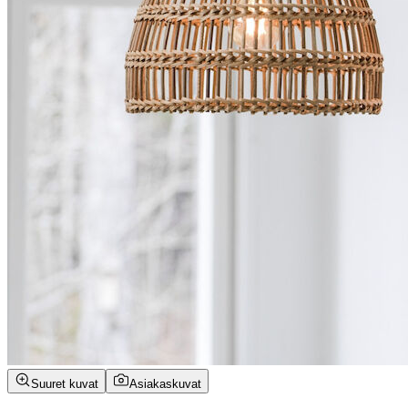
Suuret kuvat
Asiakaskuvat