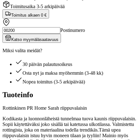
Toimitusaika 3-5 arkipäivää
Toimitus alkaen
0 €
Postinumero
Katso myymäläsaatavuus
Miksi valita meidät?
30 päivän palautusoikeus
Osta nyt ja maksa myöhemmin (3-48 kk)
Nopea toimitus (3-5 arkipäivää)
Tuoteinfo
Rottinkinen PR Home Sarah riippuvalaisin
Kodikasta ja luonnonläheistä tunnelmaa tuova kaunis riippuvalaisin.
Sopii käytettäväksi joko sisällä tai katetussa ulkotilassa. Valmistettu
rottingista, joka on materiaalina todella trendikäs.Tämä upea
riippuvalaisin istuu hyvin moneen tilaan ja tyyliin! Mainio myös