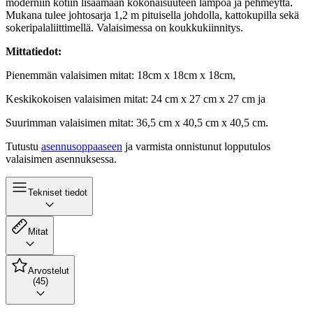
moderniin kotiin lisäämään kokonaisuuteen lämpöä ja pehmeyttä.
Mukana tulee johtosarja 1,2 m pituisella johdolla, kattokupilla sekä
sokeripalaliittimellä. Valaisimessa on koukkukiinnitys.
Mittatiedot:
Pienemmän valaisimen mitat: 18cm x 18cm x 18cm,
Keskikokoisen valaisimen mitat: 24 cm x 27 cm x 27 cm ja
Suurimman valaisimen mitat: 36,5 cm x 40,5 cm x 40,5 cm.
Tutustu
asennusoppaaseen
ja varmista onnistunut lopputulos
valaisimen asennuksessa.
Tekniset tiedot
Mitat
Arvostelut
(45)