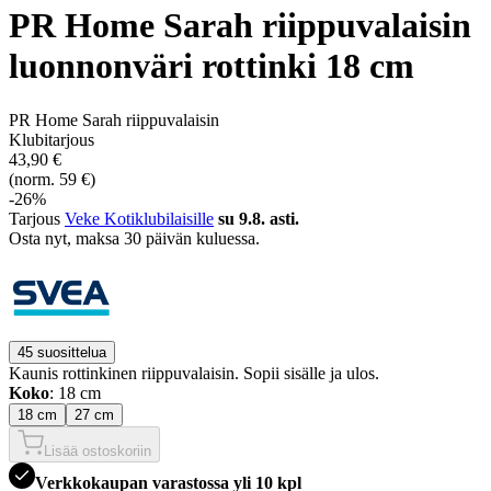
PR Home Sarah riippuvalaisin
luonnonväri rottinki 18 cm
PR Home Sarah riippuvalaisin
Klubitarjous
43,90 €
(norm. 59 €)
-26%
Tarjous
Veke Kotiklubilaisille
su 9.8. asti.
Osta nyt, ­maksa 30 päivän kuluessa.
45 suosittelua
Kaunis rottinkinen riippuvalaisin. Sopii sisälle ja ulos.
Koko
: 18 cm
18 cm
27 cm
Lisää ostoskoriin
Verkkokaupan varastossa yli 10 kpl