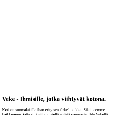
Veke - Ihmisille, jotka viihtyvät kotona.
Koti on suomalaisille ihan erityisen tärkeä paikka. Siksi teemme
kaikkemme, jotta sinä viihdyt siellä entistä paremmin. Me Vekellä