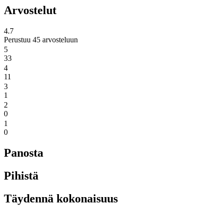
Arvostelut
4.7
Perustuu 45 arvosteluun
5
33
4
11
3
1
2
0
1
0
Panosta
Pihistä
Täydennä kokonaisuus