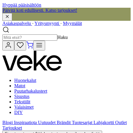
Hyppää pääsisältöön
Päivitä koti edullisesti. Katso tarjoukset!
Asiakaspalvelu
·
Yritysmyynti
·
Myymälät
Haku
Huonekalut
Matot
Puutarhakalusteet
Sisustus
Tekstiilit
Valaisimet
DIY
Blogi
Inspiraatiota
Uutuudet
Brändit
Tuotesarjat
Lahjakortti
Outlet
Tarjoukset