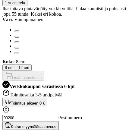
1 suosittelu
Ihastuttava pintavärjätty vekkikynttilä. Palaa kauniisti ja puhtaasti
jopa 55 tuntia. Kaksi eri kokoa.
Väri
: Viininpunainen
Koko
: 8 cm
8 cm
12 cm
Lisää ostoskoriin
Verkkokaupan varastossa 6 kpl
Toimitusaika 3-5 arkipäivää
Toimitus alkaen
0 €
Postinumero
Katso myymäläsaatavuus