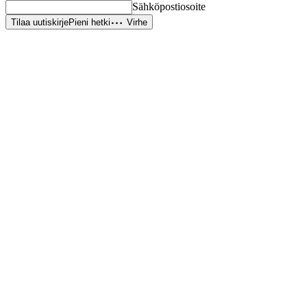
Sähköpostiosoite
Tilaa uutiskirje
Pieni hetki
Virhe