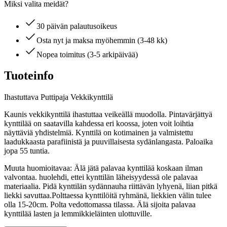
Miksi valita meidät?
30 päivän palautusoikeus
Osta nyt ja maksa myöhemmin (3-48 kk)
Nopea toimitus (3-5 arkipäivää)
Tuoteinfo
Ihastuttava Puttipaja Vekkikynttilä
Kaunis vekkikynttilä ihastuttaa veikeällä muodolla. Pintavärjättyä
kynttilää on saatavilla kahdessa eri koossa, joten voit loihtia
näyttäviä yhdistelmiä. Kynttilä on kotimainen ja valmistettu
laadukkaasta parafiinistä ja puuvillaisesta sydänlangasta. Paloaika
jopa 55 tuntia.
Muuta huomioitavaa: Älä jätä palavaa kynttilää koskaan ilman
valvontaa. huolehdi, ettei kynttilän läheisyydessä ole palavaa
materiaalia. Pidä kynttilän sydännauha riittävän lyhyenä, liian pitkä
liekki savuttaa.Polttaessa kynttilöitä ryhmänä, liekkien välin tulee
olla 15-20cm. Polta vedottomassa tilassa. Älä sijoita palavaa
kynttilää lasten ja lemmikkieläinten ulottuville.