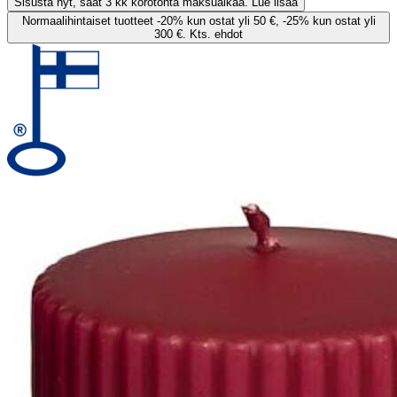
Sisusta nyt, saat 3 kk korotonta maksuaikaa. Lue lisää
Normaalihintaiset tuotteet -20% kun ostat yli 50 €, -25% kun ostat yli
300 €. Kts. ehdot