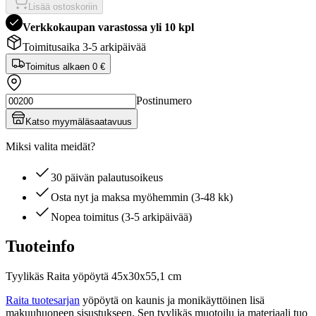
Lisää ostoskoriin
Verkkokaupan varastossa yli 10 kpl
Toimitusaika 3-5 arkipäivää
Toimitus alkaen
0 €
Postinumero
Katso myymäläsaatavuus
Miksi valita meidät?
30 päivän palautusoikeus
Osta nyt ja maksa myöhemmin (3-48 kk)
Nopea toimitus (3-5 arkipäivää)
Tuoteinfo
Tyylikäs Raita yöpöytä 45x30x55,1 cm
Raita tuotesarjan
yöpöytä on kaunis ja monikäyttöinen lisä
makuuhuoneen sisustukseen. Sen tyylikäs muotoilu ja materiaali tuo