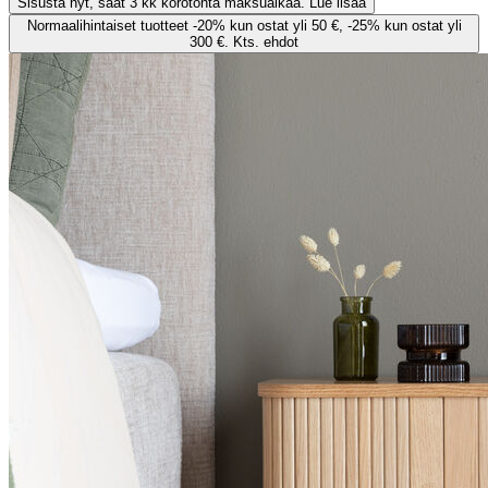
Sisusta nyt, saat 3 kk korotonta maksuaikaa. Lue lisää
Normaalihintaiset tuotteet -20% kun ostat yli 50 €, -25% kun ostat yli
300 €. Kts. ehdot