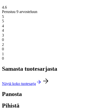
4.6
Perustuu 9 arvosteluun
5
5
4
4
3
0
2
0
1
0
Samasta tuotesarjasta
Näytä koko tuotesarja
Panosta
Pihistä