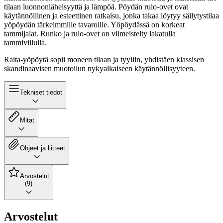
tilaan luonnonläheisyyttä ja lämpöä. Pöydän rulo-ovet ovat
käytännöllinen ja esteettinen ratkaisu, jonka takaa löytyy säilytystilaa
yöpöydän tärkeimmille tavaroille. Yöpöydässä on korkeat
tammijalat. Runko ja rulo-ovet on viimeistelty lakatulla
tammiviilulla.
Raita-yöpöytä sopii moneen tilaan ja tyyliin, yhdistäen klassisen
skandinaavisen muotoilun nykyaikaiseen käytännöllisyyteen.
Tekniset tiedot
Mitat
Ohjeet ja liitteet
Arvostelut
(9)
Arvostelut