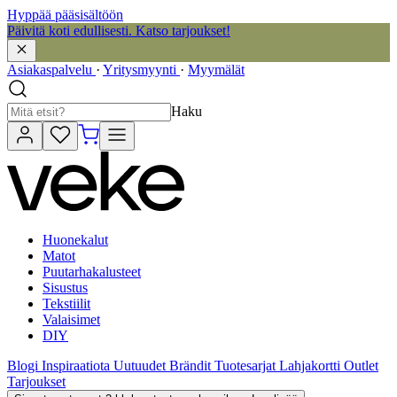
Hyppää pääsisältöön
Päivitä koti edullisesti. Katso tarjoukset!
Asiakaspalvelu
·
Yritysmyynti
·
Myymälät
Haku
Huonekalut
Matot
Puutarhakalusteet
Sisustus
Tekstiilit
Valaisimet
DIY
Blogi
Inspiraatiota
Uutuudet
Brändit
Tuotesarjat
Lahjakortti
Outlet
Tarjoukset