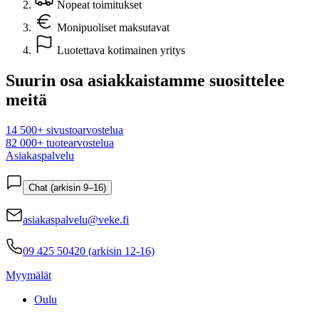
Nopeat toimitukset
Monipuoliset maksutavat
Luotettava kotimainen yritys
Suurin osa asiakkaistamme suosittelee
meitä
14 500+ sivustoarvostelua
82 000+ tuotearvostelua
Asiakaspalvelu
Chat (arkisin 9–16)
asiakaspalvelu@veke.fi
09 425 50420 (arkisin 12-16)
Myymälät
Oulu