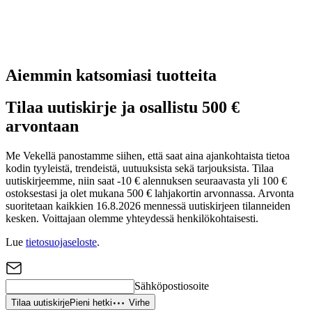
Aiemmin katsomiasi tuotteita
Tilaa uutiskirje ja osallistu 500 €
arvontaan
Me Vekellä panostamme siihen, että saat aina ajankohtaista tietoa
kodin tyyleistä, trendeistä, uutuuksista sekä tarjouksista. Tilaa
uutiskirjeemme, niin saat -10 € alennuksen seuraavasta yli 100 €
ostoksestasi ja olet mukana 500 € lahjakortin arvonnassa. Arvonta
suoritetaan kaikkien 16.8.2026 mennessä uutiskirjeen tilanneiden
kesken. Voittajaan olemme yhteydessä henkilökohtaisesti.
Lue
tietosuojaseloste
.
Sähköpostiosoite
Tilaa uutiskirje
Pieni hetki
Virhe