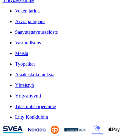
Yrityksestämme
Veken tarina
Arvot ja lupaus
Saavutettavuusseloste
Vastuullisuus
Meistä
Työpaikat
Asiakaskokemuksia
Yhteistyö
Yritysmyynti
Tilaa uutiskirjeemme
Liity Kotiklubiin