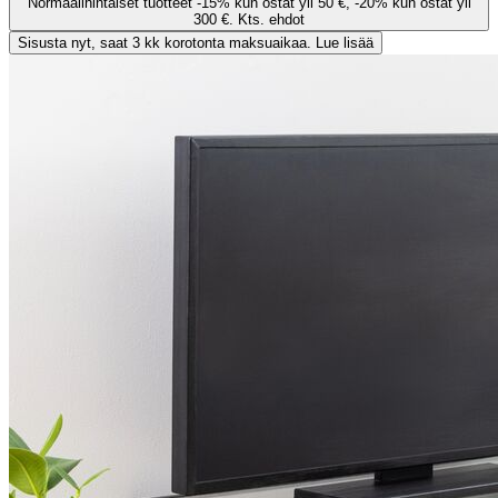
Normaalihintaiset tuotteet -15% kun ostat yli 50 €, -20% kun ostat yli
300 €. Kts. ehdot
Sisusta nyt, saat 3 kk korotonta maksuaikaa. Lue lisää