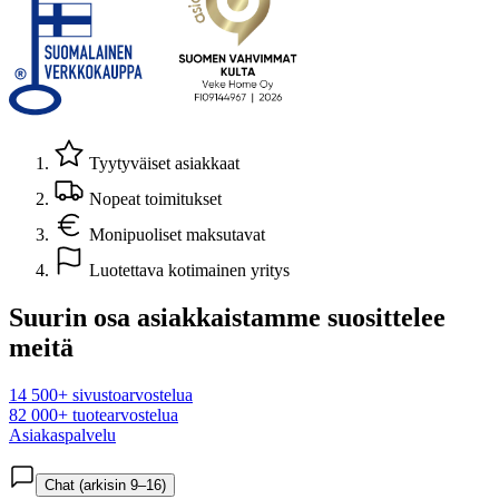
Tyytyväiset asiakkaat
Nopeat toimitukset
Monipuoliset maksutavat
Luotettava kotimainen yritys
Suurin osa asiakkaistamme suosittelee
meitä
14 500+ sivustoarvostelua
82 000+ tuotearvostelua
Asiakaspalvelu
Chat (arkisin 9–16)