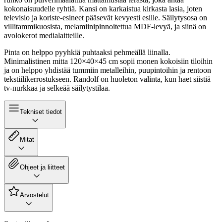
kokonaisuudelle ryhtiä. Kansi on karkaistua kirkasta lasia, joten
televisio ja koriste-esineet pääsevät kevyesti esille. Säilytysosa on
villitammikuosista, melamiinipinnoitettua MDF-levyä, ja siinä on
avolokerot medialaitteille.
Pinta on helppo pyyhkiä puhtaaksi pehmeällä liinalla.
Minimalistinen mitta 120×40×45 cm sopii monen kokoisiin tiloihin
ja on helppo yhdistää tummiin metalleihin, puupintoihin ja rentoon
tekstiilikerrostukseen. Randolf on huoleton valinta, kun haet siistiä
tv-nurkkaa ja selkeää säilytystilaa.
Tekniset tiedot
Mitat
Ohjeet ja liitteet
Arvostelut