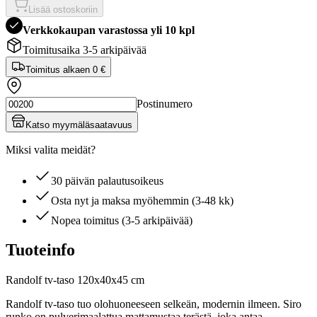
Lisää ostoskoriin
Verkkokaupan varastossa yli 10 kpl
Toimitusaika 3-5 arkipäivää
Toimitus alkaen
0 €
Postinumero
Katso myymäläsaatavuus
Miksi valita meidät?
30 päivän palautusoikeus
Osta nyt ja maksa myöhemmin (3-48 kk)
Nopea toimitus (3-5 arkipäivää)
Tuoteinfo
Randolf tv-taso 120x40x45 cm
Randolf tv-taso tuo olohuoneeseen selkeän, modernin ilmeen. Siro
runko on pulverimaalattua mattamustaa terästä, joka antaa