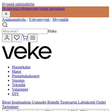
Hyppää pääsisältöön
Hyödynnä tyhjennysmyynnin tarjoukset
Asiakaspalvelu
·
Yritysmyynti
·
Myymälät
Haku
Huonekalut
Matot
Puutarhakalusteet
Sisustus
Tekstiilit
Valaisimet
DIY
Blogi
Inspiraatiota
Uutuudet
Brändit
Tuotesarjat
Lahjakortti
Outlet
Tarjoukset