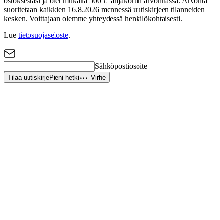
ostoksestasi ja olet mukana 500 € lahjakortin arvonnassa. Arvonta
suoritetaan kaikkien 16.8.2026 mennessä uutiskirjeen tilanneiden
kesken. Voittajaan olemme yhteydessä henkilökohtaisesti.
Lue
tietosuojaseloste
.
Sähköpostiosoite
Tilaa uutiskirje
Pieni hetki
Virhe