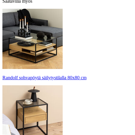
Saatavilla myös
Randolf sohvapöytä säilytystilalla 80x80 cm