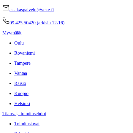
asiakaspalvelu@veke.fi
09 425 50420 (arkisin 12-16)
Myymälät
Oulu
Rovaniemi
Tampere
Vantaa
Raisio
Kuopio
Helsinki
Tilaus- ja toimitusehdot
Toimitustavat