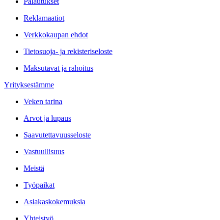
Palautukset
Reklamaatiot
Verkkokaupan ehdot
Tietosuoja- ja rekisteriseloste
Maksutavat ja rahoitus
Yrityksestämme
Veken tarina
Arvot ja lupaus
Saavutettavuusseloste
Vastuullisuus
Meistä
Työpaikat
Asiakaskokemuksia
Yhteistyö