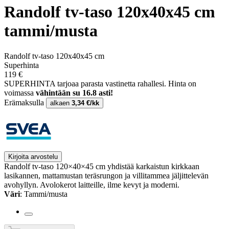
Randolf tv-taso 120x40x45 cm
tammi/musta
Randolf tv-taso 120x40x45 cm
Superhinta
119 €
SUPERHINTA tarjoaa parasta vastinetta rahallesi.
Hinta on
voimassa
vähintään su 16.8 asti!
Erämaksulla
alkaen
3,34 €/kk
Kirjoita arvostelu
Randolf tv-taso 120×40×45 cm yhdistää karkaistun kirkkaan
lasikannen, mattamustan teräsrungon ja villitammea jäljittelevän
avohyllyn. Avolokerot laitteille, ilme kevyt ja moderni.
Väri
: Tammi/musta