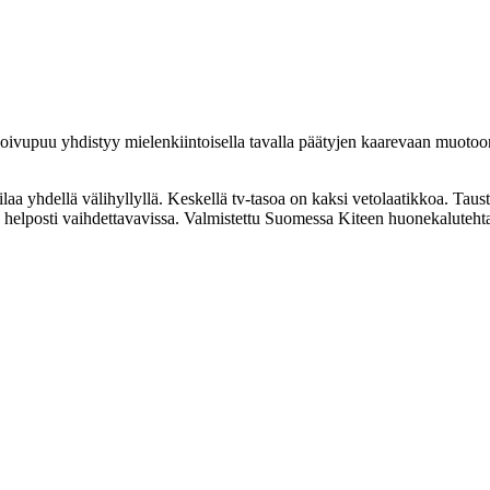
ivupuu yhdistyy mielenkiintoisella tavalla päätyjen kaarevaan muotoon, 
 yhdellä välihyllyllä. Keskellä tv-tasoa on kaksi vetolaatikkoa. Tausta
essa helposti vaihdettavavissa. Valmistettu Suomessa Kiteen huonekalutehta