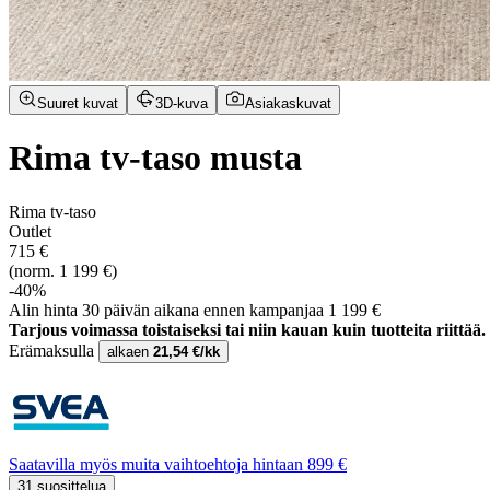
Suuret kuvat
3D-kuva
Asiakaskuvat
Rima tv-taso musta
Rima tv-taso
Outlet
715 €
(norm. 1 199 €)
-40%
Alin hinta 30 päivän aikana ennen kampanjaa 1 199 €
Tarjous voimassa toistaiseksi tai niin kauan kuin tuotteita riittää.
Erämaksulla
alkaen
21,54 €/kk
Saatavilla myös muita vaihtoehtoja hintaan 899 €
31 suosittelua