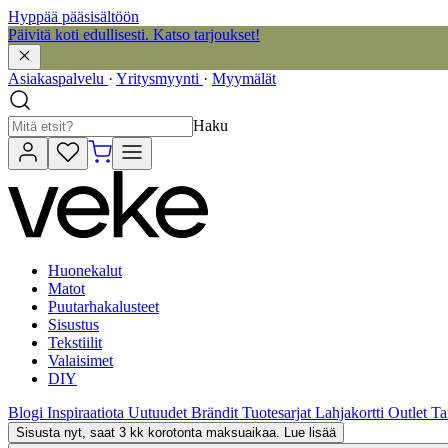
Hyppää pääsisältöön
Päivitä koti edullisesti. Katso tarjoukset!
Asiakaspalvelu
·
Yritysmyynti
·
Myymälät
Haku
Huonekalut
Matot
Puutarhakalusteet
Sisustus
Tekstiilit
Valaisimet
DIY
Blogi
Inspiraatiota
Uutuudet
Brändit
Tuotesarjat
Lahjakortti
Outlet
Ta
Sisusta nyt, saat 3 kk korotonta maksuaikaa. Lue lisää