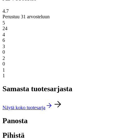
4.7
Perustuu 31 arvosteluun
5
24
4
6
3
0
2
0
1
1
Samasta tuotesarjasta
Näytä koko tuotesarja
Panosta
Pihistä