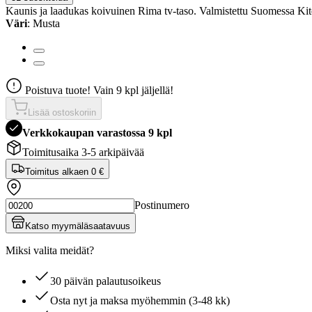
Kaunis ja laadukas koivuinen Rima tv-taso. Valmistettu Suomessa Kit
Väri
: Musta
Poistuva tuote! Vain 9 kpl jäljellä!
Lisää ostoskoriin
Verkkokaupan varastossa 9 kpl
Toimitusaika 3-5 arkipäivää
Toimitus alkaen
0 €
Postinumero
Katso myymäläsaatavuus
Miksi valita meidät?
30 päivän palautusoikeus
Osta nyt ja maksa myöhemmin (3-48 kk)