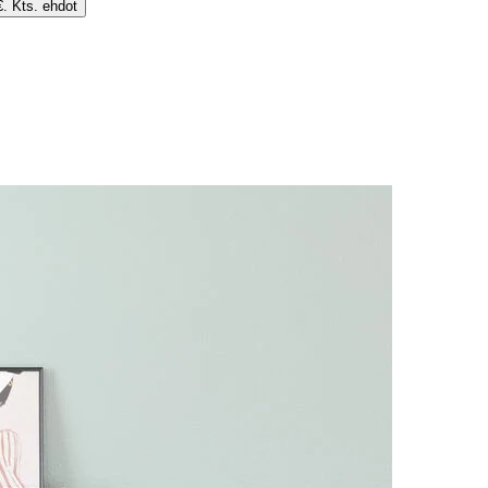
€. Kts. ehdot