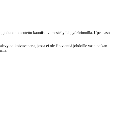
jotka on toteutettu kauniisti viimestellyillä pyörörimoilla. Upea taso
levy on koivuvaneria, jossa ei ole läpivientiä johdoille vaan paikan
alla.