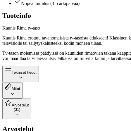
Nopea toimitus (3-5 arkipäivää)
Tuoteinfo
Kaunis Rima tv-taso
Kaunis Rima erottuu tavanomaisista tv-tasoista edukseen! Klassinen ko
televisiolle tai säilytyskalusteeksi kodin moneen tilaan.
Tv-tason molemissa päädyissä on kauniiden rimaovien takana kaappitilaa
voi määrittää tarvittaessa itse. Jalkaosa on ruuvilla kiinni ja tarvitta
Tekniset tiedot
Mitat
Arvostelut
(31)
Arvostelut