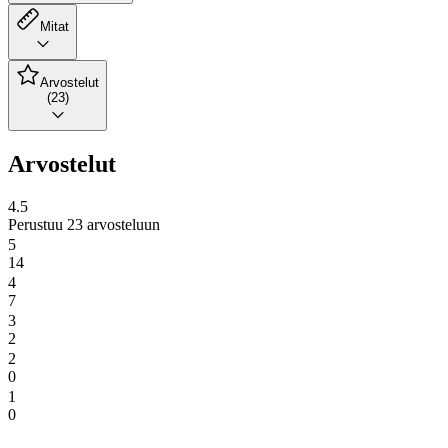
Mitat
Arvostelut
(23)
Arvostelut
4.5
Perustuu 23 arvosteluun
5
14
4
7
3
2
2
0
1
0