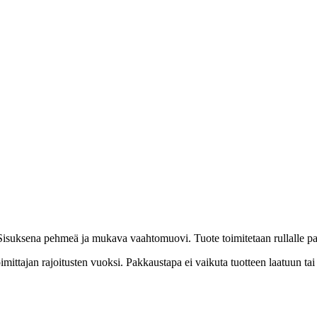
. Sisuksena pehmeä ja mukava vaahtomuovi. Tuote toimitetaan rullalle p
 toimittajan rajoitusten vuoksi. Pakkaustapa ei vaikuta tuotteen laatuun 