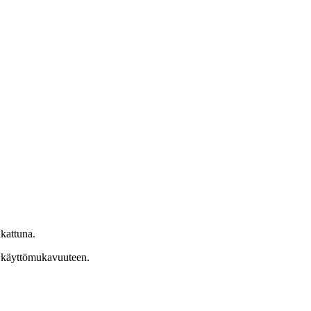
akattuna.
tai käyttömukavuuteen.