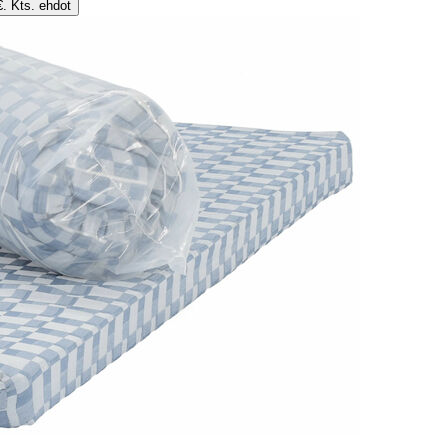
€. Kts. ehdot