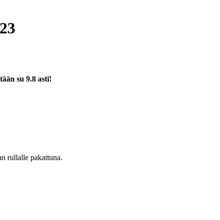
E23
tään su 9.8 asti!
an rullalle pakattuna.