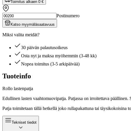
Toimitus alkaen
0 €
Postinumero
Katso myymäläsaatavuus
Miksi valita meidät?
30 päivän palautusoikeus
Osta nyt ja maksa myöhemmin (3-48 kk)
Nopea toimitus (3-5 arkipäivää)
Tuoteinfo
Rollo lastenpatja
Edullinen lasten vaahtomuovipatja. Patjassa on irroitettava päällinen
Patja toimitetaan tällä hetkellä joko rullapakattuna tai täysikokoisina
Tekniset tiedot