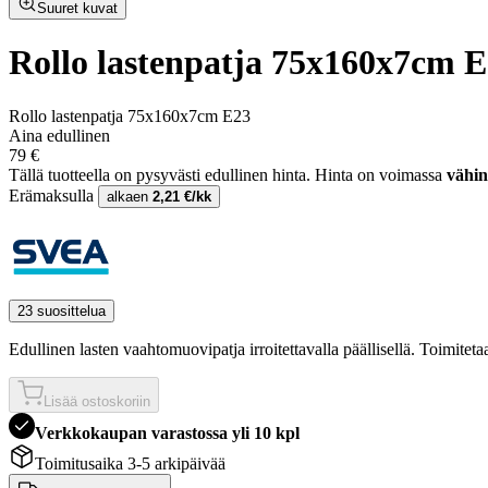
Suuret kuvat
Rollo lastenpatja 75x160x7cm 
Rollo lastenpatja 75x160x7cm E23
Aina edullinen
79 €
Tällä tuotteella on pysyvästi edullinen hinta.
Hinta on voimassa
vähin
Erämaksulla
alkaen
2,21 €/kk
23 suosittelua
Edullinen lasten vaahtomuovipatja irroitettavalla päällisellä. Toimiteta
Lisää ostoskoriin
Verkkokaupan varastossa yli 10 kpl
Toimitusaika 3-5 arkipäivää