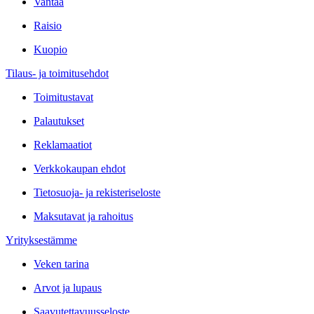
Vantaa
Raisio
Kuopio
Tilaus- ja toimitusehdot
Toimitustavat
Palautukset
Reklamaatiot
Verkkokaupan ehdot
Tietosuoja- ja rekisteriseloste
Maksutavat ja rahoitus
Yrityksestämme
Veken tarina
Arvot ja lupaus
Saavutettavuusseloste