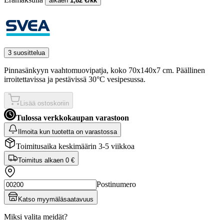
alkaen
1,82 €/kk
3 suosittelua
Pinnasänkyyn vaahtomuovipatja, koko 70x140x7 cm. Päällinen
irroitettavissa ja pestävissä 30°C vesipesussa.
Lisää ostoskoriin
Tulossa verkkokaupan varastoon
Ilmoita kun tuotetta on varastossa
Toimitusaika keskimäärin 3-5 viikkoa
Toimitus alkaen
0 €
Postinumero
Katso myymäläsaatavuus
Miksi valita meidät?