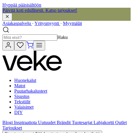
Hyppää pääsisältöön
Päivitä koti edullisesti. Katso tarjoukset!
Asiakaspalvelu
·
Yritysmyynti
·
Myymälät
Haku
Huonekalut
Matot
Puutarhakalusteet
Sisustus
Tekstiilit
Valaisimet
DIY
Blogi
Inspiraatiota
Uutuudet
Brändit
Tuotesarjat
Lahjakortti
Outlet
Tarjoukset