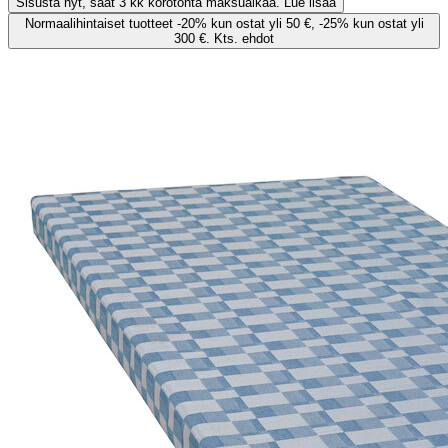
Sisusta nyt, saat 3 kk korotonta maksuaikaa. Lue lisää
Normaalihintaiset tuotteet -20% kun ostat yli 50 €, -25% kun ostat yli
300 €. Kts. ehdot