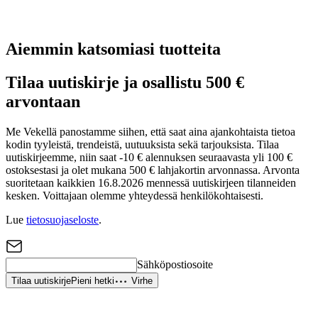
Aiemmin katsomiasi tuotteita
Tilaa uutiskirje ja osallistu 500 €
arvontaan
Me Vekellä panostamme siihen, että saat aina ajankohtaista tietoa
kodin tyyleistä, trendeistä, uutuuksista sekä tarjouksista. Tilaa
uutiskirjeemme, niin saat -10 € alennuksen seuraavasta yli 100 €
ostoksestasi ja olet mukana 500 € lahjakortin arvonnassa. Arvonta
suoritetaan kaikkien 16.8.2026 mennessä uutiskirjeen tilanneiden
kesken. Voittajaan olemme yhteydessä henkilökohtaisesti.
Lue
tietosuojaseloste
.
Sähköpostiosoite
Tilaa uutiskirje
Pieni hetki
Virhe