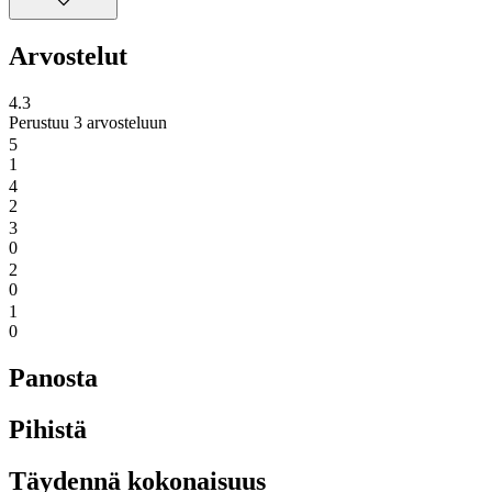
Arvostelut
4.3
Perustuu 3 arvosteluun
5
1
4
2
3
0
2
0
1
0
Panosta
Pihistä
Täydennä kokonaisuus