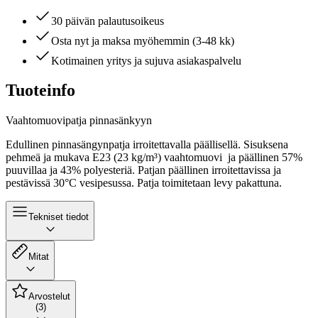
30 päivän palautusoikeus
Osta nyt ja maksa myöhemmin (3-48 kk)
Kotimainen yritys ja sujuva asiakaspalvelu
Tuoteinfo
Vaahtomuovipatja pinnasänkyyn
Edullinen pinnasängynpatja irroitettavalla päällisellä. Sisuksena
pehmeä ja mukava E23 (23 kg/m³) vaahtomuovi ja päällinen 57%
puuvillaa ja 43% polyesteriä. Patjan päällinen irroitettavissa ja
pestävissä
30
°C vesipesussa.
Patja toimitetaan levy pakattuna.
Tekniset tiedot
Mitat
Arvostelut
(3)