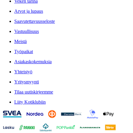
Veken tarina
Arvot ja lupaus
Saavutettavuusseloste
Vastuullisuus
Meistä
Työpaikat
Asiakaskokemuksia
Yhteistyö
Yritysmyynti
Tilaa uutiskirjeemme
Liity Kotiklubiin