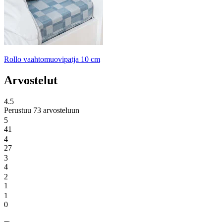
Rollo vaahtomuovipatja 10 cm
Arvostelut
4.5
Perustuu 73 arvosteluun
5
41
4
27
3
4
2
1
1
0