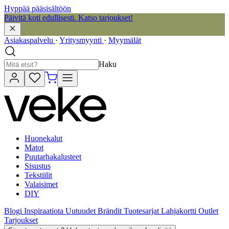
Hyppää pääsisältöön
Päivitä koti edullisesti. Katso tarjoukset!
Asiakaspalvelu
·
Yritysmyynti
·
Myymälät
Haku
Huonekalut
Matot
Puutarhakalusteet
Sisustus
Tekstiilit
Valaisimet
DIY
Blogi
Inspiraatiota
Uutuudet
Brändit
Tuotesarjat
Lahjakortti
Outlet
Tarjoukset