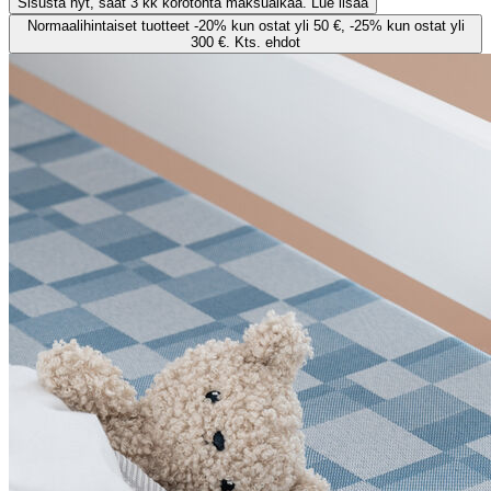
Sisusta nyt, saat 3 kk korotonta maksuaikaa. Lue lisää
Normaalihintaiset tuotteet -20% kun ostat yli 50 €, -25% kun ostat yli
300 €. Kts. ehdot