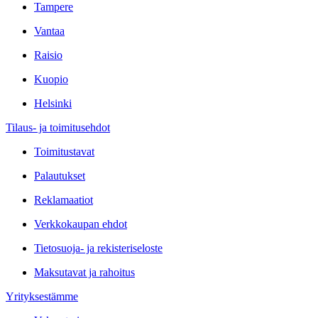
Tampere
Vantaa
Raisio
Kuopio
Helsinki
Tilaus- ja toimitusehdot
Toimitustavat
Palautukset
Reklamaatiot
Verkkokaupan ehdot
Tietosuoja- ja rekisteriseloste
Maksutavat ja rahoitus
Yrityksestämme