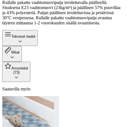
Rullalle pakattu vaahtomuovipatja irroitettavalla päällisellä.
Sisuksena E23 vaahtomuovi (23kg/m³) ja päällinen 57% puuvillaa
ja 43% polyesteriä. Patjan päällinen irroitettavissa ja pestävissä
30
°C vesipesussa.
Rullalle pakattu vaahtomuovipatja avautuu
täyteen mittaansa 1-2 vuorokauden sisällä avaamisesta.
Tekniset tiedot
Mitat
Arvostelut
(73)
Saatavilla myös