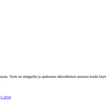
sta. Tuoli on simppelin ja ajattoman ulkonäkönsä ansiosta kodin käyttöt
.
7.5.2018