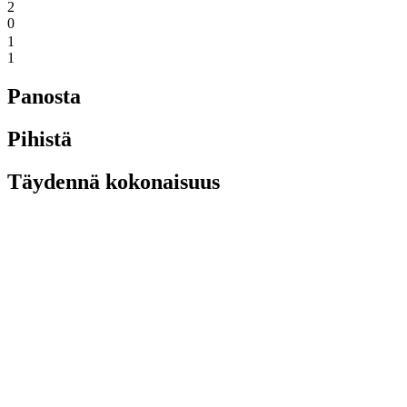
2
0
1
1
Panosta
Pihistä
Täydennä kokonaisuus