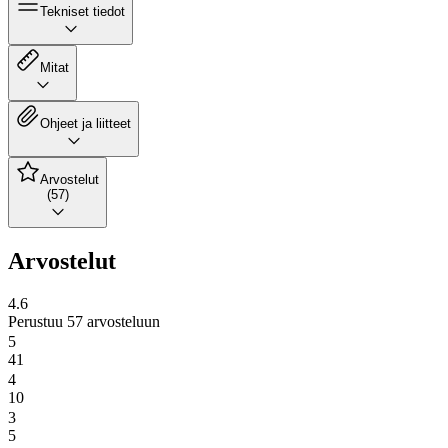
Tekniset tiedot
Mitat
Ohjeet ja liitteet
Arvostelut
(57)
Arvostelut
4.6
Perustuu 57 arvosteluun
5
41
4
10
3
5