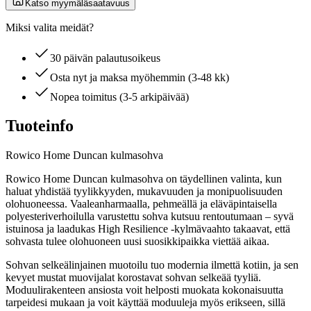
Katso myymäläsaatavuus
Miksi valita meidät?
30 päivän palautusoikeus
Osta nyt ja maksa myöhemmin (3-48 kk)
Nopea toimitus (3-5 arkipäivää)
Tuoteinfo
Rowico Home Duncan kulmasohva
Rowico Home Duncan kulmasohva on täydellinen valinta, kun
haluat yhdistää tyylikkyyden, mukavuuden ja monipuolisuuden
olohuoneessa. Vaaleanharmaalla, pehmeällä ja eläväpintaisella
polyesteriverhoilulla varustettu sohva kutsuu rentoutumaan – syvä
istuinosa ja laadukas High Resilience -kylmävaahto takaavat, että
sohvasta tulee olohuoneen uusi suosikkipaikka viettää aikaa.
Sohvan selkeälinjainen muotoilu tuo modernia ilmettä kotiin, ja sen
kevyet mustat muovijalat korostavat sohvan selkeää tyyliä.
Moduulirakenteen ansiosta voit helposti muokata kokonaisuutta
tarpeidesi mukaan ja voit käyttää moduuleja myös erikseen, sillä