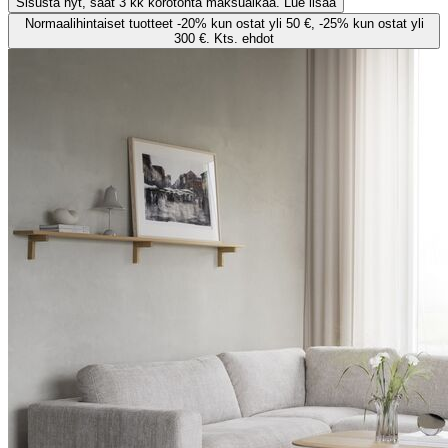
Sisusta nyt, saat 3 kk korotonta maksuaikaa. Lue lisää
Normaalihintaiset tuotteet -20% kun ostat yli 50 €, -25% kun ostat yli
300 €. Kts. ehdot