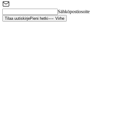
Sähköpostiosoite
Tilaa uutiskirje
Pieni hetki
Virhe