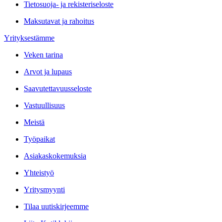
Tietosuoja- ja rekisteriseloste
Maksutavat ja rahoitus
Yrityksestämme
Veken tarina
Arvot ja lupaus
Saavutettavuusseloste
Vastuullisuus
Meistä
Työpaikat
Asiakaskokemuksia
Yhteistyö
Yritysmyynti
Tilaa uutiskirjeemme