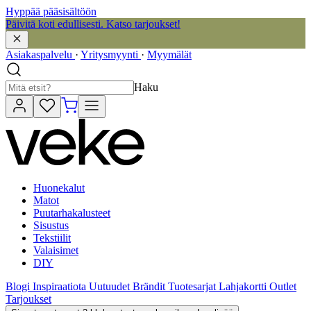
Hyppää pääsisältöön
Päivitä koti edullisesti. Katso tarjoukset!
Asiakaspalvelu
·
Yritysmyynti
·
Myymälät
Haku
Huonekalut
Matot
Puutarhakalusteet
Sisustus
Tekstiilit
Valaisimet
DIY
Blogi
Inspiraatiota
Uutuudet
Brändit
Tuotesarjat
Lahjakortti
Outlet
Tarjoukset