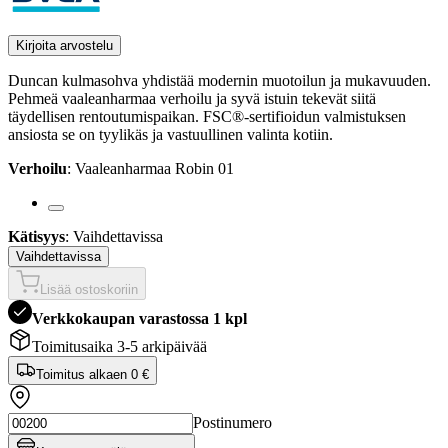
Kirjoita arvostelu
Duncan kulmasohva yhdistää modernin muotoilun ja mukavuuden.
Pehmeä vaaleanharmaa verhoilu ja syvä istuin tekevät siitä
täydellisen rentoutumispaikan. FSC®-sertifioidun valmistuksen
ansiosta se on tyylikäs ja vastuullinen valinta kotiin.
Verhoilu
: Vaaleanharmaa Robin 01
Kätisyys
: Vaihdettavissa
Vaihdettavissa
Lisää ostoskoriin
Verkkokaupan varastossa 1 kpl
Toimitusaika 3-5 arkipäivää
Toimitus alkaen
0 €
Postinumero