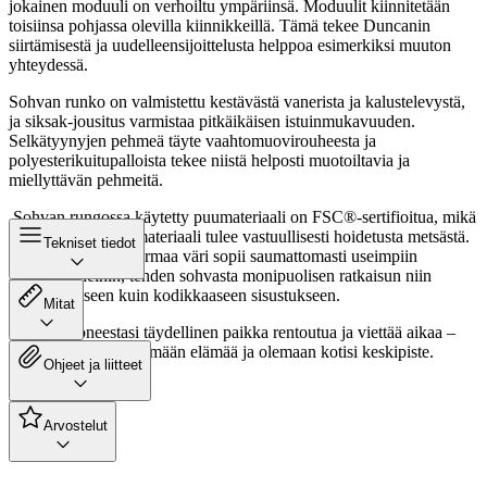
jokainen moduuli on verhoiltu ympäriinsä. Moduulit kiinnitetään
toisiinsa pohjassa olevilla kiinnikkeillä. Tämä tekee Duncanin
siirtämisestä ja uudelleensijoittelusta helppoa esimerkiksi muuton
yhteydessä.
Sohvan runko on valmistettu kestävästä vanerista ja kalustelevystä,
ja siksak-jousitus varmistaa pitkäikäisen istuinmukavuuden.
Selkätyynyjen pehmeä täyte vaahtomuovirouheesta ja
polyesterikuitupalloista tekee niistä helposti muotoiltavia ja
miellyttävän pehmeitä.
Sohvan rungossa käytetty puumateriaali on FSC®-sertifioitua, mikä
tarkoittaa, että puumateriaali tulee vastuullisesti hoidetusta metsästä.
Tekniset tiedot
Neutraali vaaleanharmaa väri sopii saumattomasti useimpiin
sisustustyyleihin, tehden sohvasta monipuolisen ratkaisun niin
minimalistiseen kuin kodikkaaseen sisustukseen.
Mitat
Tee olohuoneestasi täydellinen paikka rentoutua ja viettää aikaa –
sohva on luotu kestämään elämää ja olemaan kotisi keskipiste.
Ohjeet ja liitteet
Arvostelut