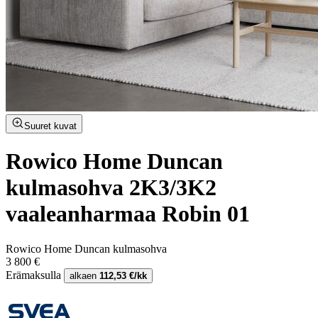
Suuret kuvat
Rowico Home Duncan
kulmasohva 2K3/3K2
vaaleanharmaa Robin 01
Rowico Home Duncan kulmasohva
3 800 €
Erämaksulla
alkaen
112,53 €/kk