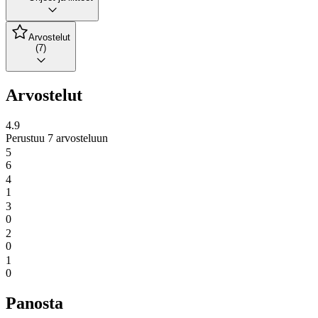
Arvostelut
(7)
Arvostelut
4.9
Perustuu 7 arvosteluun
5
6
4
1
3
0
2
0
1
0
Panosta