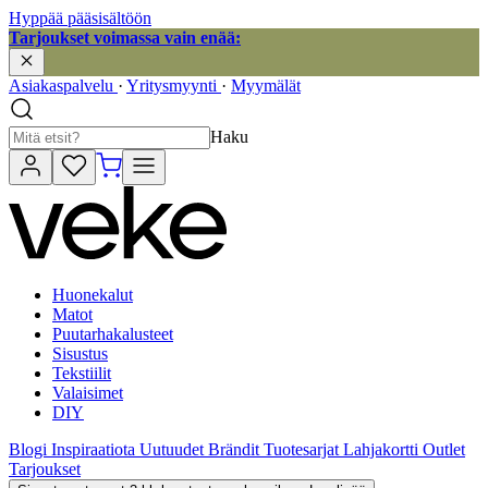
Hyppää pääsisältöön
Tarjoukset voimassa vain enää:
Asiakaspalvelu
·
Yritysmyynti
·
Myymälät
Haku
Huonekalut
Matot
Puutarhakalusteet
Sisustus
Tekstiilit
Valaisimet
DIY
Blogi
Inspiraatiota
Uutuudet
Brändit
Tuotesarjat
Lahjakortti
Outlet
Tarjoukset