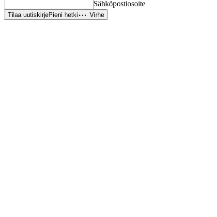
Sähköpostiosoite
Tilaa uutiskirje
Pieni hetki
Virhe