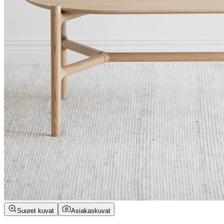
Suuret kuvat
Asiakaskuvat