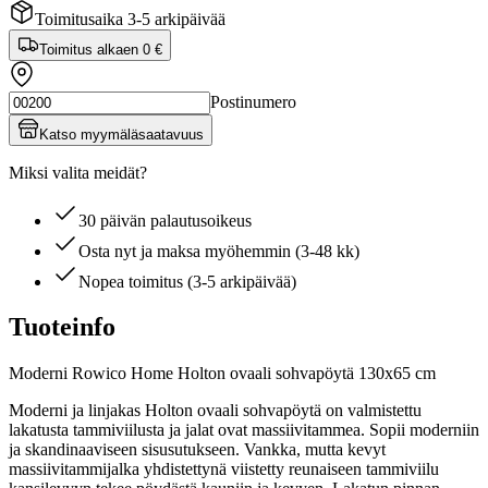
Toimitusaika 3-5 arkipäivää
Toimitus alkaen
0 €
Postinumero
Katso myymäläsaatavuus
Miksi valita meidät?
30 päivän palautusoikeus
Osta nyt ja maksa myöhemmin (3-48 kk)
Nopea toimitus (3-5 arkipäivää)
Tuoteinfo
Moderni Rowico Home Holton ovaali sohvapöytä 130x65 cm
Moderni ja linjakas Holton ovaali sohvapöytä on valmistettu
lakatusta tammiviilusta ja jalat ovat massiivitammea. Sopii moderniin
ja skandinaaviseen sisusutukseen. Vankka, mutta kevyt
massiivitammijalka yhdistettynä viistetty reunaiseen tammiviilu