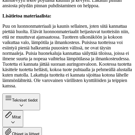
kansilevyyn tekee pöydästä kauniin ja kevyen. Lakatun pinnan
ansiosta pöydän pinnan puhdistaminen on helppoa.
Lisätietoa materiaalista:
Puu on luonnonmateriaali ja kaunis sellainen, joten siitä kannattaa
piettää huolta. Elävät luonnonmateriaalit heijastuvat tuotteisiin niin,
että ne muuttuvat ajansaatossa. Tuotteen ulkonäköön ja kokoon
vaikuttaa valo, lämpötila ja ilmankosteus. Puisissa tuotteissa voi
esiintyä pieniä halkeamia puuosien välissä, ne ovat täysin
normaaleja. Puisia huonekaluja kannattaa säilyttää tiloissa, joissa ei
ilmene suurta ja nopeaa vaihtelua lämpötilassa ja ilmankosteudessa.
Tuotetta ei kannata jättää suoraan auringonvaloon. Kootessa tuotetta
käsittele tuotetta hellästi, kokoa tuote puhtaalla ja pehmeällä alustalla
kuten matolla. Lakattuja tuotteita ei kannata sijoittaa kotona lähelle
lämmönlähteitä. Ole varovainen värillisten kynttilöiden ja teippien
kanssa.
Tekniset tiedot
Mitat
Ohjeet ja liitteet