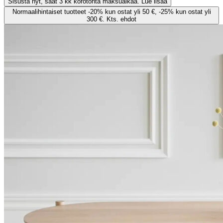
Sisusta nyt, saat 3 kk korotonta maksuaikaa. Lue lisää
Normaalihintaiset tuotteet -20% kun ostat yli 50 €, -25% kun ostat yli
300 €. Kts. ehdot