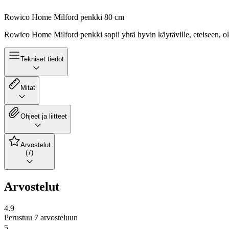
Rowico Home Milford penkki 80 cm
Rowico Home Milford penkki sopii yhtä hyvin käytäville, eteiseen, 
Tekniset tiedot
Mitat
Ohjeet ja liitteet
Arvostelut
(7)
Arvostelut
4.9
Perustuu 7 arvosteluun
5