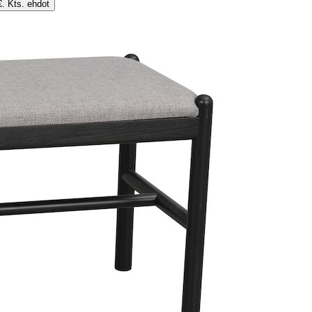
€. Kts. ehdot