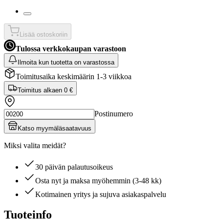
Lisää ostoskoriin
Tulossa verkkokaupan varastoon
Ilmoita kun tuotetta on varastossa
Toimitusaika keskimäärin 1-3 viikkoa
Toimitus alkaen
0 €
Postinumero
Katso myymäläsaatavuus
Miksi valita meidät?
30 päivän palautusoikeus
Osta nyt ja maksa myöhemmin (3-48 kk)
Kotimainen yritys ja sujuva asiakaspalvelu
Tuoteinfo