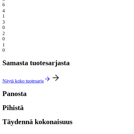
6
4
1
3
0
2
0
1
0
Samasta tuotesarjasta
Näytä koko tuotesarja
Panosta
Pihistä
Täydennä kokonaisuus