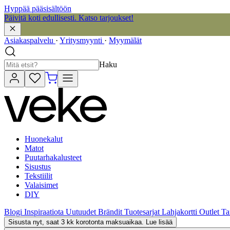
Hyppää pääsisältöön
Päivitä koti edullisesti. Katso tarjoukset!
Asiakaspalvelu
·
Yritysmyynti
·
Myymälät
Haku
Huonekalut
Matot
Puutarhakalusteet
Sisustus
Tekstiilit
Valaisimet
DIY
Blogi
Inspiraatiota
Uutuudet
Brändit
Tuotesarjat
Lahjakortti
Outlet
Ta
Sisusta nyt, saat 3 kk korotonta maksuaikaa. Lue lisää