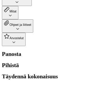
Mitat
Ohjeet ja liitteet
Arvostelut
Panosta
Pihistä
Täydennä kokonaisuus