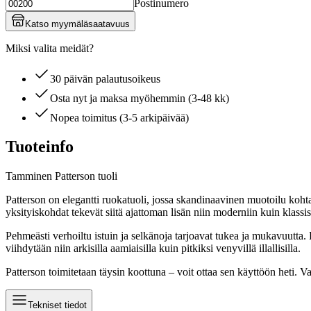
Postinumero
Katso myymäläsaatavuus
Miksi valita meidät?
30 päivän palautusoikeus
Osta nyt ja maksa myöhemmin (3-48 kk)
Nopea toimitus (3-5 arkipäivää)
Tuoteinfo
Tamminen Patterson tuoli
Patterson on elegantti ruokatuoli, jossa skandinaavinen muotoilu koht
yksityiskohdat tekevät siitä ajattoman lisän niin moderniin kuin klass
Pehmeästi verhoiltu istuin ja selkänoja tarjoavat tukea ja mukavuutta.
viihdytään niin arkisilla aamiaisilla kuin pitkiksi venyvillä illallisilla.
Patterson toimitetaan täysin koottuna – voit ottaa sen käyttöön heti. V
Tekniset tiedot