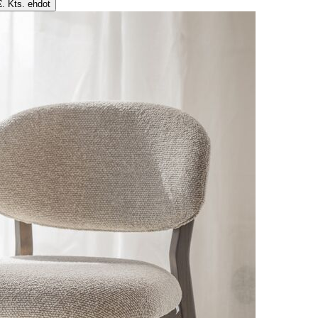
€. Kts. ehdot