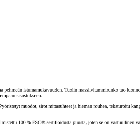
aa pehmeän istumamukavuuden. Tuolin massiivitammirunko tuo luonnollist
isempaan sisustukseen.
 Pyöristetyt muodot, sirot mittasuhteet ja hieman rouhea, teksturoitu ka
almistettu 100 % FSC®-sertifioidusta puusta, joten se on vastuullinen val