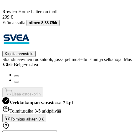
Rowico Home Patterson tuoli
299 €
Erämaksulla
alkaen
8,38 €/kk
Kirjoita arvostelu
Skandinaavinen ruokatuoli, jossa pehmustettu istuin ja selkänoja. Mass
Väri
: Beige/ruskea
Lisää ostoskoriin
Verkkokaupan varastossa 7 kpl
Toimitusaika 3-5 arkipäivää
Toimitus alkaen
0 €