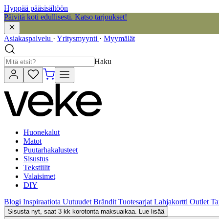
Hyppää pääsisältöön
Päivitä koti edullisesti. Katso tarjoukset!
Asiakaspalvelu
·
Yritysmyynti
·
Myymälät
Haku
Huonekalut
Matot
Puutarhakalusteet
Sisustus
Tekstiilit
Valaisimet
DIY
Blogi
Inspiraatiota
Uutuudet
Brändit
Tuotesarjat
Lahjakortti
Outlet
Ta
Sisusta nyt, saat 3 kk korotonta maksuaikaa. Lue lisää