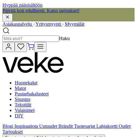
Hyppää pääsisältöön
Päivitä koti edullisesti. Katso tarjoukset!
Asiakaspalvelu
·
Yritysmyynti
·
Myymälät
Haku
Huonekalut
Matot
Puutarhakalusteet
Sisustus
Tekstiilit
Valaisimet
DIY
Blogi
Inspiraatiota
Uutuudet
Brändit
Tuotesarjat
Lahjakortti
Outlet
Tarjoukset