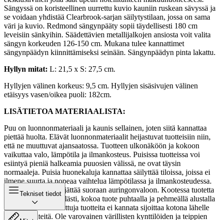
Sängyssä on koristeellinen uurrettu kuvio kauniin ruskean sävyssä ja
se voidaan yhdistää Clearbrook-sarjan säilytystilaan, jossa on sama
väri ja kuvio. Redmond sängynpääty sopii täydellisesti 180 cm
leveisiin sänkyihin. Säädettävien metallijalkojen ansiosta voit valita
sängyn korkeuden 126-150 cm. Mukana tulee kannattimet
sängynpäädyn kiinnittämiseksi seinään. Sängynpäädyn pinta lakattu.
Hyllyn mitat:
L: 21,5 x S: 27,5 cm.
Hyllyjen välinen korkeus: 9,5 cm. Hyllyjen sisäsivujen välinen
etäisyys vasen/oikea puoli: 182cm.
LISÄTIETOA MATERIAALISTA:
Puu on luonnonmateriaali ja kaunis sellainen, joten siitä kannattaa
piettää huolta. Elävät luonnonmateriaalit heijastuvat tuotteisiin niin,
että ne muuttuvat ajansaatossa. Tuotteen ulkonäköön ja kokoon
vaikuttaa valo, lämpötila ja ilmankosteus. Puisissa tuotteissa voi
esiintyä pieniä halkeamia puuosien välissä, ne ovat täysin
normaaleja. Puisia huonekaluja kannattaa säilyttää tiloissa, joissa ei
ilmene suurta ja nopeaa vaihtelua lämpötilassa ja ilmankosteudessa.
Tuotetta ei kannata jättää suoraan auringonvaloon. Kootessa tuotetta
Tekniset tiedot
käsittele tuotetta hellästi, kokoa tuote puhtaalla ja pehmeällä alustalla
kuten matolla. Lakattuja tuotteita ei kannata sijoittaa kotona lähelle
lämmönlähteitä. Ole varovainen värillisten kynttilöiden ja teippien