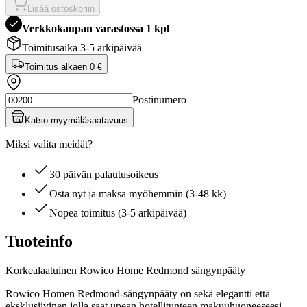
Lisää ostoskoriin
Verkkokaupan varastossa 1 kpl
Toimitusaika 3-5 arkipäivää
Toimitus alkaen
0 €
Postinumero
Katso myymäläsaatavuus
Miksi valita meidät?
30 päivän palautusoikeus
Osta nyt ja maksa myöhemmin (3-48 kk)
Nopea toimitus (3-5 arkipäivää)
Tuoteinfo
Korkealaatuinen Rowico Home Redmond sängynpääty
Rowico Homen Redmond-sängynpääty on sekä elegantti että
eksklusiivinen jolla saat upean hotellitunteen makuuhuoneeseesi.