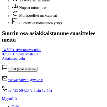
Tyytyväiset asiakkaat
Nopeat toimitukset
Monipuoliset maksutavat
Luotettava kotimainen yritys
Suurin osa asiakkaistamme suosittelee
meitä
14 500+ sivustoarvostelua
82 000+ tuotearvostelua
Asiakaspalvelu
Chat (arkisin 9–16)
asiakaspalvelu@veke.fi
09 425 50420 (arkisin 12-16)
Myymälät
Oulu