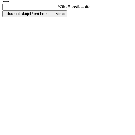
Sähköpostiosoite
Tilaa uutiskirje
Pieni hetki
Virhe