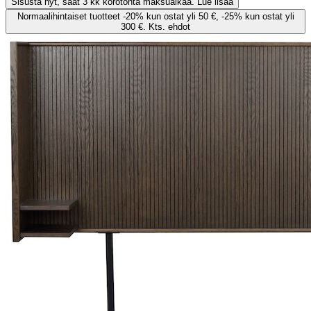
Sisusta nyt, saat 3 kk korotonta maksuaikaa. Lue lisää
Normaalihintaiset tuotteet -20% kun ostat yli 50 €, -25% kun ostat yli
300 €. Kts. ehdot