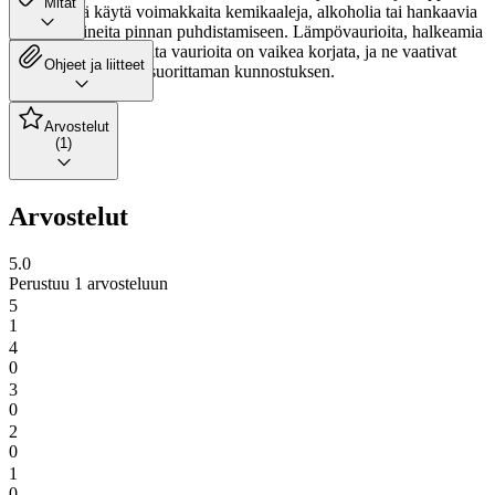
Mitat
kanssa. Älä käytä voimakkaita kemikaaleja, alkoholia tai hankaavia
puhdistusaineita pinnan puhdistamiseen. Lämpövaurioita, halkeamia
tai lakkaukseen tulleita vaurioita on vaikea korjata, ja ne vaativat
Ohjeet ja liitteet
usein ammattilaisen suorittaman kunnostuksen.
Arvostelut
(1)
Arvostelut
5.0
Perustuu 1 arvosteluun
5
1
4
0
3
0
2
0
1
0