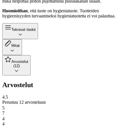
mikä helpottaa peiton pujottamista pussilakanan sisään.
Huomioithan
, että tuote on hygieniatuote. Tuotteiden
hygieenisyyden turvaamiseksi hygieniatuotetta ei voi palauttaa.
Tekniset tiedot
Mitat
Arvostelut
(12)
Arvostelut
4.5
Perustuu 12 arvosteluun
5
7
4
4