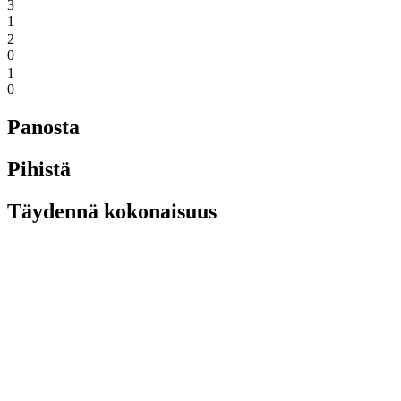
3
1
2
0
1
0
Panosta
Pihistä
Täydennä kokonaisuus