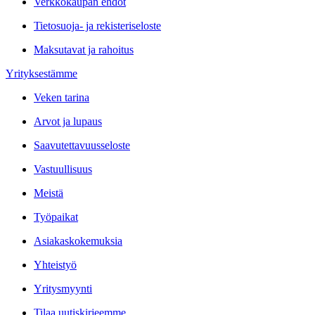
Verkkokaupan ehdot
Tietosuoja- ja rekisteriseloste
Maksutavat ja rahoitus
Yrityksestämme
Veken tarina
Arvot ja lupaus
Saavutettavuusseloste
Vastuullisuus
Meistä
Työpaikat
Asiakaskokemuksia
Yhteistyö
Yritysmyynti
Tilaa uutiskirjeemme