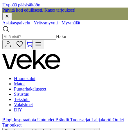
Hyppää pääsisältöön
Päivitä koti edullisesti. Katso tarjoukset!
Asiakaspalvelu
·
Yritysmyynti
·
Myymälät
Haku
Huonekalut
Matot
Puutarhakalusteet
Sisustus
Tekstiilit
Valaisimet
DIY
Blogi
Inspiraatiota
Uutuudet
Brändit
Tuotesarjat
Lahjakortti
Outlet
Tarjoukset