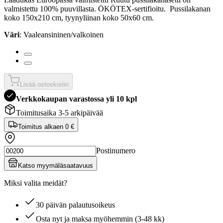
valmistettu 100% puuvillasta. ÖKÖTEX-sertifioitu. Pussilakanan
koko 150x210 cm, tyynyliinan koko 50x60 cm.
Väri
: Vaaleansininen/valkoinen
Lisää ostoskoriin
Verkkokaupan varastossa yli 10 kpl
Toimitusaika 3-5 arkipäivää
Toimitus alkaen
0 €
Postinumero
Katso myymäläsaatavuus
Miksi valita meidät?
30 päivän palautusoikeus
Osta nyt ja maksa myöhemmin (3-48 kk)