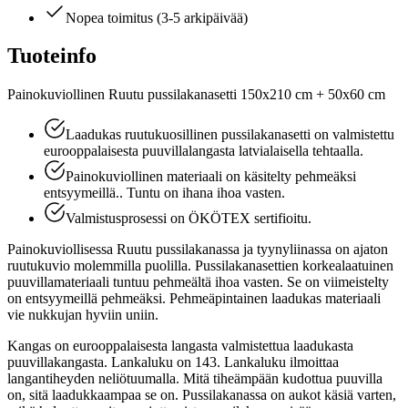
Nopea toimitus (3-5 arkipäivää)
Tuoteinfo
Painokuviollinen Ruutu pussilakanasetti 150x210 cm + 50x60 cm
Laadukas ruutukuosillinen pussilakanasetti on valmistettu
eurooppalaisesta puuvillalangasta latvialaisella tehtaalla.
Painokuviollinen materiaali on käsitelty pehmeäksi
entsyymeillä.. Tuntu on ihana ihoa vasten.
Valmistusprosessi on ÖKÖTEX sertifioitu.
Painokuviollisessa Ruutu pussilakanassa ja tyynyliinassa on ajaton
ruutukuvio molemmilla puolilla. Pussilakanasettien korkealaatuinen
puuvillamateriaali tuntuu pehmeältä ihoa vasten. Se on viimeistelty
on entsyymeillä pehmeäksi. Pehmeäpintainen laadukas materiaali
vie nukkujan hyviin uniin.
Kangas on eurooppalaisesta langasta valmistettua laadukasta
puuvillakangasta. Lankaluku on 143. Lankaluku ilmoittaa
langantiheyden neliötuumalla. Mitä tiheämpään kudottua puuvilla
on, sitä laadukkaampaa se on. Pussilakanassa on aukot käsiä varten,