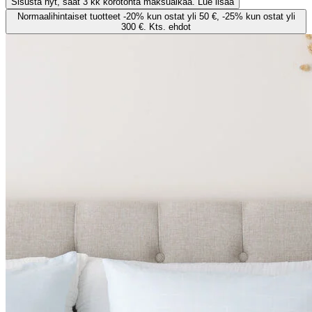
Sisusta nyt, saat 3 kk korotonta maksuaikaa. Lue lisää
Normaalihintaiset tuotteet -20% kun ostat yli 50 €, -25% kun ostat yli
300 €. Kts. ehdot