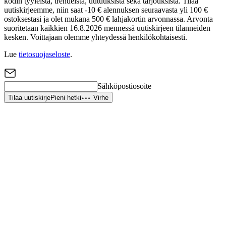
kodin tyyleistä, trendeistä, uutuuksista sekä tarjouksista. Tilaa
uutiskirjeemme, niin saat -10 € alennuksen seuraavasta yli 100 €
ostoksestasi ja olet mukana 500 € lahjakortin arvonnassa. Arvonta
suoritetaan kaikkien 16.8.2026 mennessä uutiskirjeen tilanneiden
kesken. Voittajaan olemme yhteydessä henkilökohtaisesti.
Lue
tietosuojaseloste
.
Sähköpostiosoite
Tilaa uutiskirje
Pieni hetki
Virhe