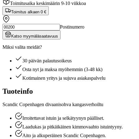
Toimitusaika keskimäärin 9-10 viikkoa
Toimitus alkaen
0 €
Postinumero
Katso myymäläsaatavuus
Miksi valita meidät?
30 päivän palautusoikeus
Osta nyt ja maksa myöhemmin (3-48 kk)
Kotimainen yritys ja sujuva asiakaspalvelu
Tuoteinfo
Scandic Copenhagen divaanisohva kangasverhoiltu
Irroitettavat istuin ja selkätyynyn päälliset.
Laadukas ja pitkäikäinen kimmovaahto istuintyyny.
Aito ja alkuperäinen Scandic Copenhagen.