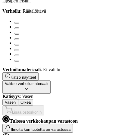
lapsiperheisiin.
Verhoilu
: Räätälöitävä
Verhoilumateriaali
: Ei valittu
Katso näytteet
Valitse verhoilumateriaali
Kätisyys
: Vasen
Vasen
Oikea
Lisää ostoskoriin
Tulossa verkkokaupan varastoon
Ilmoita kun tuotetta on varastossa