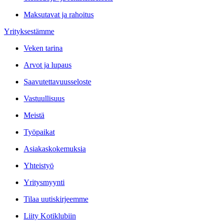
Maksutavat ja rahoitus
Yrityksestämme
Veken tarina
Arvot ja lupaus
Saavutettavuusseloste
Vastuullisuus
Meistä
Työpaikat
Asiakaskokemuksia
Yhteistyö
Yritysmyynti
Tilaa uutiskirjeemme
Liity Kotiklubiin