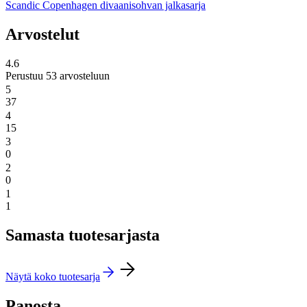
Scandic Copenhagen divaanisohvan jalkasarja
Arvostelut
4.6
Perustuu 53 arvosteluun
5
37
4
15
3
0
2
0
1
1
Samasta tuotesarjasta
Näytä koko tuotesarja
Panosta