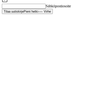
Sähköpostiosoite
Tilaa uutiskirje
Pieni hetki
Virhe