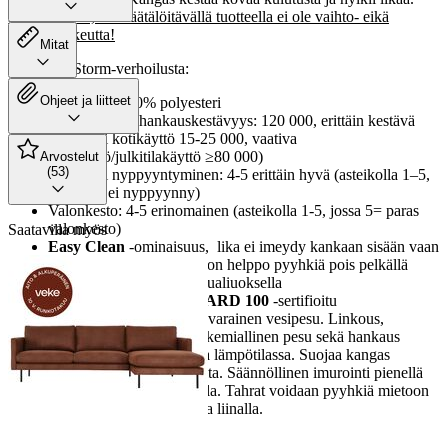
Huomioithan, että räätälöitävällä tuotteella ei ole vaihto- eikä
palautusoikeutta!
Mitat
Lisätietoa Storm-verhoilusta:
Ohjeet ja liitteet
Materiaali: 100% polyesteri
Martindale eli hankauskestävyys: 120 000, erittäin kestävä
(normaali kotikäyttö 15-25 000, vaativa
kotikäyttö/julkitilakäyttö ≥80 000)
Arvostelut
(53)
Pilling eli nyppyyntyminen: 4-5 erittäin hyvä (asteikolla 1–5,
jossa 5 = ei nyppyynny)
Valonkesto: 4-5 erinomainen (asteikolla 1-5, jossa 5= paras
valonkesto)
Saatavilla myös
Easy Clean
-ominaisuus, lika ei imeydy kankaan sisään vaan
jää sen pinnalle, mistä se on helppo pyyhkiä pois pelkällä
vedellä tai miedolla saippualiuoksella
OEKO-TEX® STANDARD 100
-sertifioitu
Pesu- ja hoito-ohje: Hellävarainen vesipesu. Linkous,
valkaisu, rumpukuivaus, kemiallinen pesu sekä hankaus
kielletty. Silitys alhaisessa lämpötilassa. Suojaa kangas
suoralta auringon paisteelta. Säännöllinen imurointi pienellä
teholla tekstiilisuulakkeella. Tahrat voidaan pyyhkiä mietoon
saippuaveteen kostutetulla liinalla.