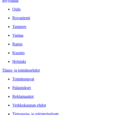
Myymälät
Oulu
Rovaniemi
Tampere
Vantaa
Raisio
Kuopio
Helsinki
Tilaus- ja toimitusehdot
Toimitustavat
Palautukset
Reklamaatiot
Verkkokaupan ehdot
Tietosuoja- ja rekisteriseloste