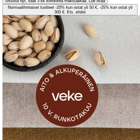
Sisusta nyt, saat 3 kk korotonta maksuaikaa. Lue lisää
Normaalihintaiset tuotteet -20% kun ostat yli 50 €, -25% kun ostat yli
300 €. Kts. ehdot