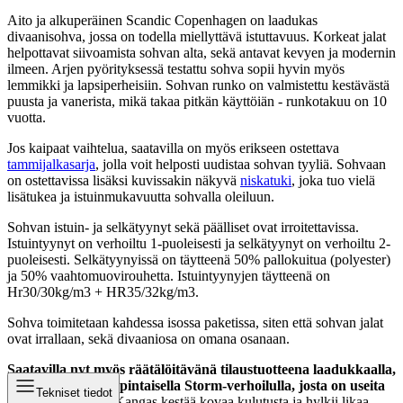
Aito ja alkuperäinen Scandic Copenhagen on laadukas
divaanisohva, jossa on todella miellyttävä istuttavuus. Korkeat jalat
helpottavat siivoamista sohvan alta, sekä antavat kevyen ja modernin
ilmeen. Arjen pyörityksessä testattu sohva sopii hyvin myös
lemmikki ja lapsiperheisiin. Sohvan runko on valmistettu kestävästä
puusta ja vanerista, mikä takaa pitkän käyttöiän - runkotakuu on 10
vuotta.
Jos kaipaat vaihtelua, saatavilla on myös erikseen ostettava
tammijalkasarja
, jolla voit helposti uudistaa sohvan tyyliä. Sohvaan
on ostettavissa lisäksi kuvissakin näkyvä
niskatuki
, joka tuo vielä
lisätukea ja istuinmukavuutta sohvalla oleiluun.
Sohvan istuin- ja selkätyynyt sekä päälliset ovat irroitettavissa.
Istuintyynyt on verhoiltu 1-puoleisesti ja selkätyynyt on verhoiltu 2-
puoleisesti. Selkätyynyissä on täytteenä 50% pallokuitua (polyester)
ja 50% vaahtomuovirouhetta. Istuintyynyjen täytteenä on
Hr30/30kg/m3 + HR35/32kg/m3.
Sohva toimitetaan kahdessa isossa paketissa, siten että sohvan jalat
ovat irrallaan, sekä divaaniosa on omana osanaan.
Saatavilla nyt myös räätälöitävänä tilaustuotteena laadukkaalla,
pehmeällä ja eläväpintaisella Storm-verhoilulla, josta on useita
Tekniset tiedot
värivaihtoehtoja.
Kangas kestää kovaa kulutusta ja hylkii likaa.