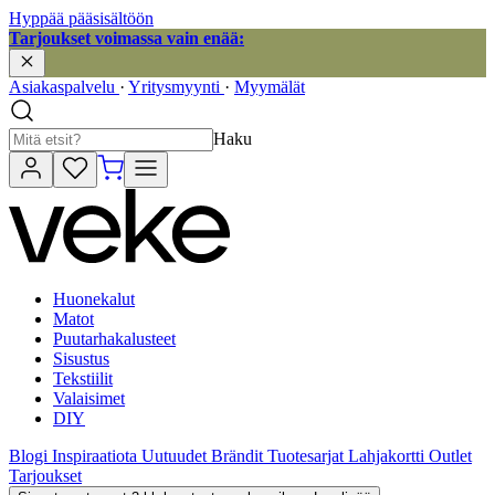
Hyppää pääsisältöön
Tarjoukset voimassa vain enää:
Asiakaspalvelu
·
Yritysmyynti
·
Myymälät
Haku
Huonekalut
Matot
Puutarhakalusteet
Sisustus
Tekstiilit
Valaisimet
DIY
Blogi
Inspiraatiota
Uutuudet
Brändit
Tuotesarjat
Lahjakortti
Outlet
Tarjoukset