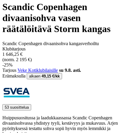
Scandic Copenhagen
divaanisohva vasen
räätälöitävä Storm kangas
Scandic Copenhagen divaanisohva kangasverhoiltu
Klubitarjous
1 646,25 €
(norm. 2 195 €)
-25%
Tarjous
Veke Kotiklubilaisille
su 9.8. asti.
Erämaksulla
alkaen
49,15 €/kk
53 suosittelua
Huippusuositussa ja laadukkaassassa Scandic Copenhagen
divaanisohvassa yhdistyy tyyli, kestävyys ja mukavuus. Arjen
pyörityksessä testattu sohva sopii hyvin myös lemmikki ja